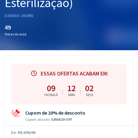
Esterilização)
(CÓDIGO: 191595)
49
Horas de aula
ESSAS OFERTAS ACABAM EM:
09
12
01
:
:
HORAS
MIN
SEG
Cupom de 20% de desconto
Cupom ativado:
GRAN20-OFF
De:
R$ 299,90