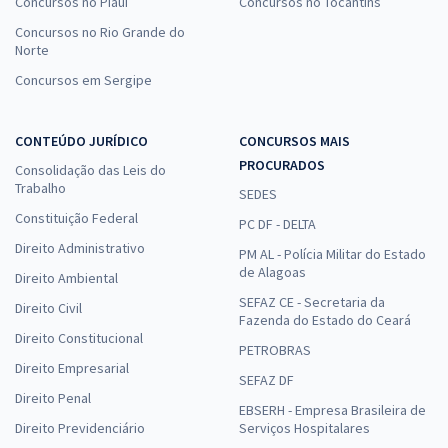
Concursos no Piauí
Concursos no Tocantins
Concursos no Rio Grande do
Norte
Concursos em Sergipe
CONTEÚDO JURÍDICO
CONCURSOS MAIS
PROCURADOS
Consolidação das Leis do
Trabalho
SEDES
Constituição Federal
PC DF - DELTA
Direito Administrativo
PM AL - Polícia Militar do Estado
de Alagoas
Direito Ambiental
SEFAZ CE - Secretaria da
Direito Civil
Fazenda do Estado do Ceará
Direito Constitucional
PETROBRAS
Direito Empresarial
SEFAZ DF
Direito Penal
EBSERH - Empresa Brasileira de
Direito Previdenciário
Serviços Hospitalares