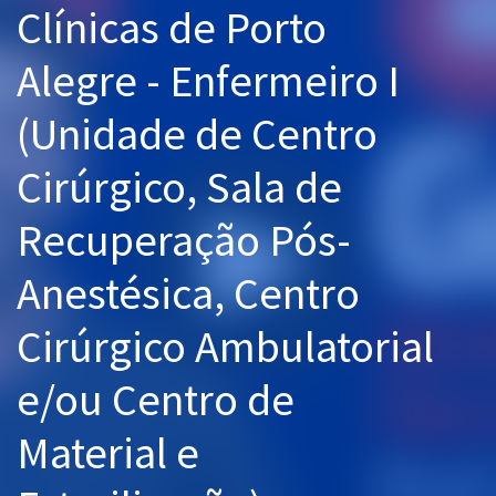
Clínicas de Porto
Pós
Alegre - Enfermeiro I
Graduação
(Unidade de Centro
OAB
Cirúrgico, Sala de
Mentorias
Recuperação Pós-
Questões grátis
Conteúdo gratuito
Anestésica, Centro
Blog
Cirúrgico Ambulatorial
Aprovados
e/ou Centro de
Atendimento
Material e