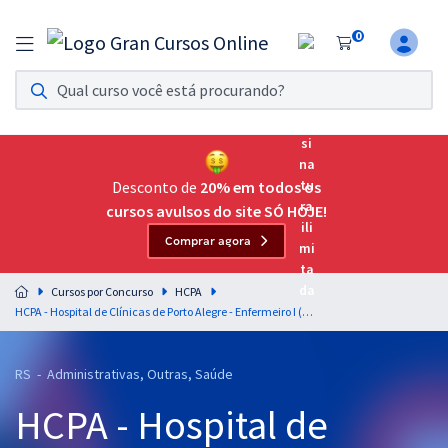
0
Assinatura Ilimitada 11
Acesso a todos os cursos. Teste grátis por 7 dias!
Assinatura OAB Até Passar
Acesso ilimitado a toda preparação para o Exame da
Desconto de
20% em todos os
Ordem, até você passar!
cursos avulsos do site SÓ HOJE!
Comprar agora
Residências Multiprofissionais
Preparação completa e intensiva para as principais
Cursos por Concurso
HCPA
residências em saúde do Brasil
HCPA - Hospital de Clínicas de Porto Alegre - Enfermeiro I (Unidade de Centro Cirúrgico, Sala de Recuperação Pós-Anestésica, Centro Cirúrgico Ambulatorial e/ou Centro de Material e Esterilização)
Concursos
RS - Administrativas, Outras, Saúde
Assinatura Ilimitada
HCPA - Hospital de
Cursos 20% OFF