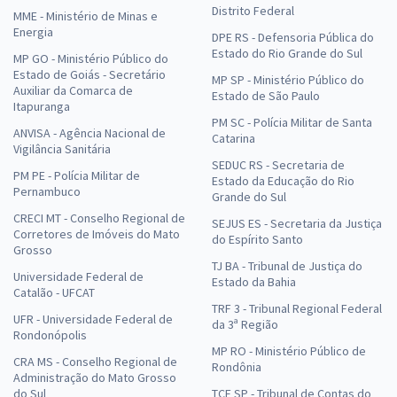
Distrito Federal
MME - Ministério de Minas e
Energia
DPE RS - Defensoria Pública do
Estado do Rio Grande do Sul
MP GO - Ministério Público do
Estado de Goiás - Secretário
MP SP - Ministério Público do
Auxiliar da Comarca de
Estado de São Paulo
Itapuranga
PM SC - Polícia Militar de Santa
ANVISA - Agência Nacional de
Catarina
Vigilância Sanitária
SEDUC RS - Secretaria de
PM PE - Polícia Militar de
Estado da Educação do Rio
Pernambuco
Grande do Sul
CRECI MT - Conselho Regional de
SEJUS ES - Secretaria da Justiça
Corretores de Imóveis do Mato
do Espírito Santo
Grosso
TJ BA - Tribunal de Justiça do
Universidade Federal de
Estado da Bahia
Catalão - UFCAT
TRF 3 - Tribunal Regional Federal
UFR - Universidade Federal de
da 3ª Região
Rondonópolis
MP RO - Ministério Público de
CRA MS - Conselho Regional de
Rondônia
Administração do Mato Grosso
do Sul
TCE SP - Tribunal de Contas do