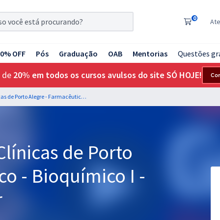
0
At
20% OFF
Pós
Graduação
OAB
Mentorias
Questões gr
 de
20% em todos os cursos avulsos do site SÓ HOJE!
Co
HCPA - Hospital de Clínicas de Porto Alegre - Farmacêutico - Bioquímico I - Farmácia Hospitalar
Clínicas de Porto
o - Bioquímico I -
r