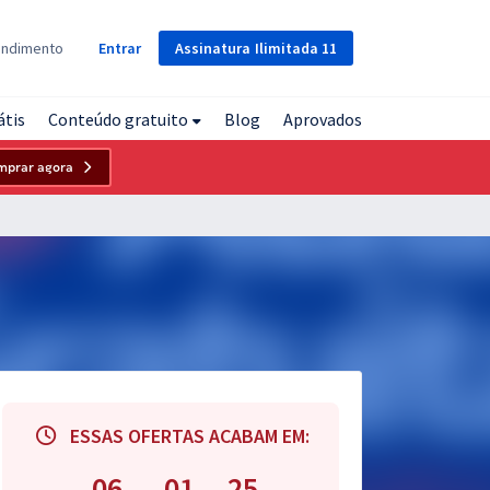
Assinatura
Ilimitada
11
endimento
Entrar
átis
Conteúdo gratuito
Blog
Aprovados
mprar agora
ESSAS OFERTAS ACABAM EM:
06
01
24