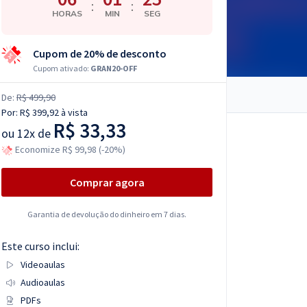
:
:
HORAS
MIN
SEG
Cupom de 20% de desconto
Cupom ativado:
GRAN20-OFF
De:
R$ 499,90
Por:
R$ 399,92
à vista
R$ 33,33
ou
12x de
Economize R$ 99,98 (-20%)
Comprar agora
Garantia de devolução do dinheiro em 7 dias.
Este curso inclui:
Videoaulas
Audioaulas
PDFs