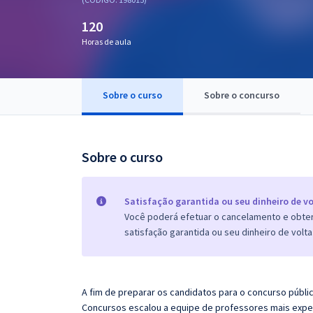
Pós
120
Graduação
Horas de aula
OAB
Sobre o curso
Sobre o concurso
Mentorias
Questões grátis
Sobre o curso
Conteúdo gratuito
Blog
Satisfação garantida ou seu dinheiro de vo
Você poderá efetuar o cancelamento e obter 
Aprovados
satisfação garantida ou seu dinheiro de volta
Atendimento
A fim de preparar os candidatos para o concurso públi
Concursos escalou a equipe de professores mais exper