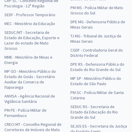
CRP SC - Conselho Regional de
Psicologia - 12ª Região
PM MS - Polícia Militar de Mato
Grosso do Sul
SEDF - Professor Temporário
DPE MG - Defensoria Pública de
MEC - Ministério da Educação
Minas Gerais
SEDUC/MT - Secretaria de
TJ MG - Tribunal de Justiça de
Estado de Educação, Esporte e
Minas Gerais
Lazer do estado de Mato
Grosso
CGDF - Controladoria Geral do
Distrito Federal
MME - Ministério de Minas e
Energia
DPE RS - Defensoria Pública do
Estado do Rio Grande do Sul
MP GO - Ministério Público do
Estado de Goiás - Secretário
MP SP - Ministério Público do
Auxiliar da Comarca de
Estado de São Paulo
Itapuranga
PM SC - Polícia Militar de Santa
ANVISA - Agência Nacional de
Catarina
Vigilância Sanitária
SEDUC RS - Secretaria de
PM PE - Polícia Militar de
Estado da Educação do Rio
Pernambuco
Grande do Sul
CRECI MT - Conselho Regional de
SEJUS ES - Secretaria da Justiça
Corretores de Imóveis do Mato
do Espírito Santo