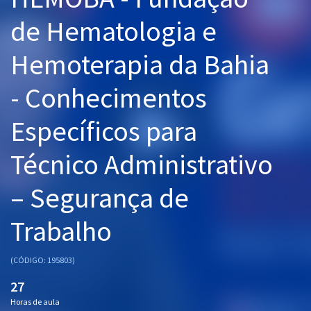
Pós
de Hematologia e
Graduação
Hemoterapia da Bahia
OAB
- Conhecimentos
Mentorias
Específicos para
Questões grátis
Técnico Administrativo
Conteúdo gratuito
– Segurança de
Blog
Trabalho
Aprovados
(CÓDIGO: 195803)
Atendimento
27
Horas de aula