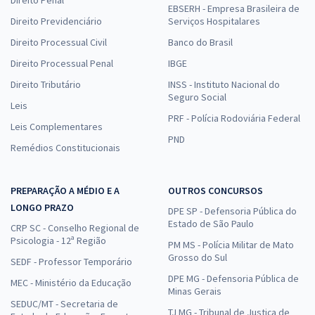
EBSERH - Empresa Brasileira de
Direito Previdenciário
Serviços Hospitalares
Direito Processual Civil
Banco do Brasil
Direito Processual Penal
IBGE
Direito Tributário
INSS - Instituto Nacional do
Seguro Social
Leis
PRF - Polícia Rodoviária Federal
Leis Complementares
PND
Remédios Constitucionais
PREPARAÇÃO A MÉDIO E A
OUTROS CONCURSOS
LONGO PRAZO
DPE SP - Defensoria Pública do
Estado de São Paulo
CRP SC - Conselho Regional de
Psicologia - 12ª Região
PM MS - Polícia Militar de Mato
Grosso do Sul
SEDF - Professor Temporário
DPE MG - Defensoria Pública de
MEC - Ministério da Educação
Minas Gerais
SEDUC/MT - Secretaria de
TJ MG - Tribunal de Justiça de