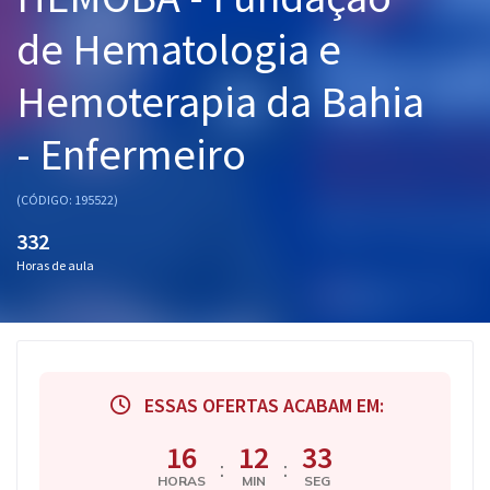
Pós
de Hematologia e
Graduação
Hemoterapia da Bahia
OAB
- Enfermeiro
Mentorias
(CÓDIGO: 195522)
Questões grátis
332
Horas de aula
Conteúdo gratuito
Blog
Aprovados
ESSAS OFERTAS ACABAM EM:
Atendimento
16
12
33
:
:
HORAS
MIN
SEG