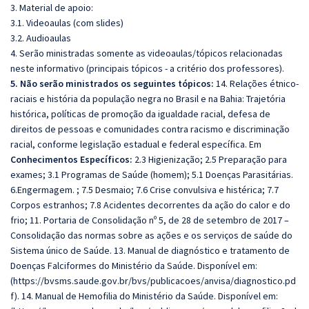
3. Material de apoio:
3.1. Videoaulas (com slides)
3.2. Audioaulas
4. Serão ministradas somente as videoaulas/tópicos relacionadas
neste informativo (principais tópicos - a critério dos professores).
5. Não serão ministrados os seguintes tópicos:
14. Relações étnico-
raciais e história da população negra no Brasil e na Bahia: Trajetória
histórica, políticas de promoção da
igualdade racial, defesa de
direitos de pessoas e comunidades contra racismo e discriminação
racial, conforme legislação
estadual e federal específica. Em
Conhecimentos Específicos:
2.3 Higienização; 2.5 Preparação para
exames; 3.1 Programas de Saúde (homem); 5.1 Doenças Parasitárias.
6.Engermagem. ; 7.5 Desmaio; 7.6 Crise convulsiva e histérica; 7.7
Corpos estranhos; 7.8 Acidentes decorrentes da ação do calor e do
frio; 11. Portaria de Consolidação nº 5, de 28 de setembro de 2017 –
Consolidação das normas sobre as ações e os serviços de saúde do
Sistema único de Saúde. 13. Manual de diagnóstico e tratamento de
Doenças Falciformes do Ministério da Saúde. Disponível em:
(https://bvsms.saude.gov.br/bvs/publicacoes/anvisa/diagnostico.pd
f). 14. Manual de Hemofilia do Ministério da Saúde. Disponível em: