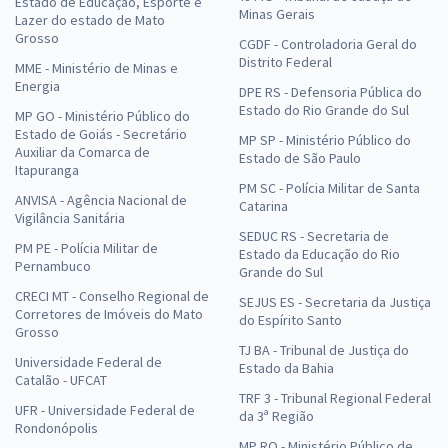
Estado de Educação, Esporte e
Minas Gerais
Lazer do estado de Mato
Grosso
CGDF - Controladoria Geral do
Distrito Federal
MME - Ministério de Minas e
Energia
DPE RS - Defensoria Pública do
Estado do Rio Grande do Sul
MP GO - Ministério Público do
Estado de Goiás - Secretário
MP SP - Ministério Público do
Auxiliar da Comarca de
Estado de São Paulo
Itapuranga
PM SC - Polícia Militar de Santa
ANVISA - Agência Nacional de
Catarina
Vigilância Sanitária
SEDUC RS - Secretaria de
PM PE - Polícia Militar de
Estado da Educação do Rio
Pernambuco
Grande do Sul
CRECI MT - Conselho Regional de
SEJUS ES - Secretaria da Justiça
Corretores de Imóveis do Mato
do Espírito Santo
Grosso
TJ BA - Tribunal de Justiça do
Universidade Federal de
Estado da Bahia
Catalão - UFCAT
TRF 3 - Tribunal Regional Federal
UFR - Universidade Federal de
da 3ª Região
Rondonópolis
MP RO - Ministério Público de