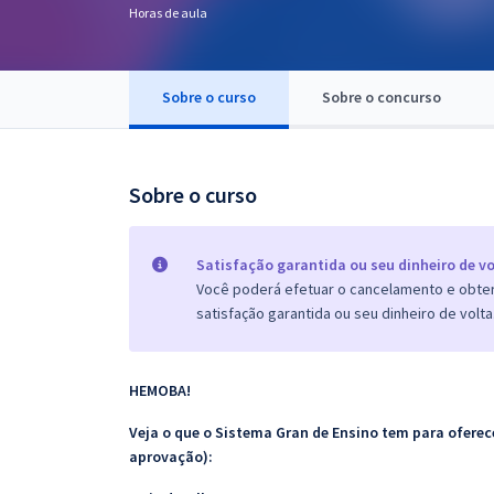
Horas de aula
Pós
Graduação
Sobre o curso
Sobre o concurso
OAB
Mentorias
Sobre o curso
Questões grátis
Satisfação garantida ou seu dinheiro de vo
Conteúdo gratuito
Você poderá efetuar o cancelamento e obter 
satisfação garantida ou seu dinheiro de volta
Blog
Aprovados
HEMOBA!
Atendimento
Veja o que o Sistema Gran de Ensino tem para ofer
aprovação):