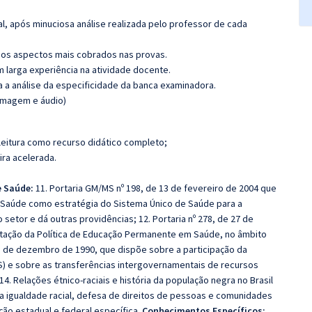
l, após minuciosa análise realizada pelo professor de cada
os aspectos mais cobrados nas provas.
m larga experiência na atividade docente.
ra a análise da especificidade da banca examinadora.
(imagem e áudio)
leitura como recurso didático completo;
ira acelerada.
e Saúde:
11. Portaria GM/MS nº 198, de 13 de fevereiro de 2004 que
m Saúde como estratégia do Sistema Único de Saúde para a
etor e dá outras providências; 12. Portaria nº 278, de 27 de
entação da Política de Educação Permanente em Saúde, no âmbito
 28 de dezembro de 1990, que dispõe sobre a participação da
) e sobre as transferências intergovernamentais de recursos
14. Relações étnico-raciais e história da população negra no Brasil
 da igualdade racial, defesa de direitos de pessoas e comunidades
ção estadual e federal específica.
Conhecimentos Específicos: