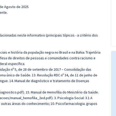
 de Agosto de 2025.
ente.
cionadas neste informativo (principais tópicos - a critério dos
iais e história da população negra no Brasil e na Bahia: Trajetória
 defesa de direitos de pessoas e comunidades contra racismo e
deral específica.
lidação nº 5, de 28 de setembro de 2017 – Consolidação das
ma único de Saúde. 13. Resolução RDC nº 34, de 11 de junho de
angue. 14. Manual de diagnóstico e tratamento de Doenças
agnostico.pdf). 15. Manual de Hemofilia do Ministério da Saúde.
coes/manual_hemofilia_2ed.pdf). 3. Psicologia Social: 3.1 A
as outras áreas do conhecimento; 10. Psicofarmacologia. grupos