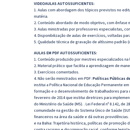
VIDEOAULAS AUTOSSUFICIENTES:
1. Aulas com abordagem dos tópicos previstos no edita
matéria.
2. Conteúdo abordado de modo objetivo, com ênfase n
3. Aulas ministradas por professores especialistas, co
4. Disponibilização de aulas de exercícios, voltadas pa
5. Qualidade técnica de gravação de altíssimo padrão 
AULAS EM PDF AUTOSSUFICIENTES:
1. Conteúdo produzido por mestres especializados na 
2. Material prático que facilita a aprendizagem de mane
3. Exercícios comentados.
4. Não serão ministrados em PDF:
Políticas Públicas d
institui a Política Nacional de Educação Permanente e
formação e o desenvolvimento de trabalhadores para o s
fevereiro de 2014 que institui diretrizes para implem
do Ministério da Saúde (MS). . Lei Federal nº 8.142, de
comunidade na gestão do Sistema Único de Saúde (SUS
financeiros na área da saúde e dá outras providências. 
e na Bahia: Trajetória histórica, políticas de promoção
contra racismo e discriminação racial, conforme legisla