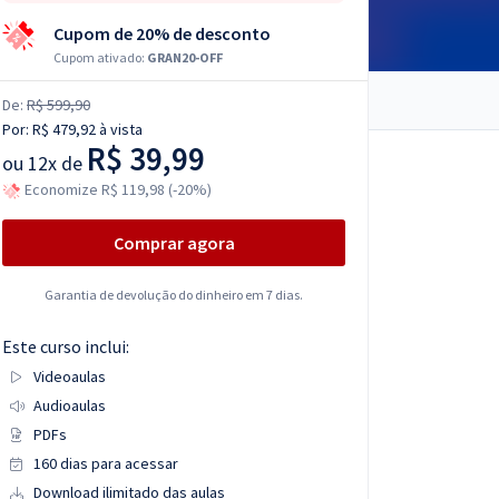
Cupom de 20% de desconto
Cupom ativado:
GRAN20-OFF
De:
R$ 599,90
Por:
R$ 479,92
à vista
R$ 39,99
ou
12x de
Economize R$ 119,98 (-20%)
Comprar agora
Garantia de devolução do dinheiro em 7 dias.
Este curso inclui:
Videoaulas
Audioaulas
PDFs
160 dias para acessar
Download ilimitado das aulas