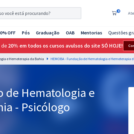
0
At
20% OFF
Pós
Graduação
OAB
Mentorias
Questões gr
 de
20% em todos os cursos avulsos do site SÓ HOJE!
Co
gia e Hemoterapia da Bahia
 de Hematologia e
ia - Psicólogo