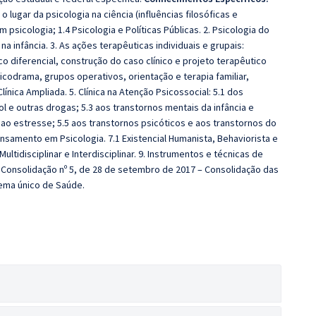
 o lugar da psicologia na ciência (influências filosóficas e
psicologia; 1.4 Psicologia e Políticas Públicas. 2. Psicologia do
 infância. 3. As ações terapêuticas individuais e grupais:
co diferencial, construção do caso clínico e projeto terapêutico
icodrama, grupos operativos, orientação e terapia familiar,
línica Ampliada. 5. Clínica na Atenção Psicossocial: 5.1 dos
l e outras drogas; 5.3 aos transtornos mentais da infância e
 ao estresse; 5.5 aos transtornos psicóticos e aos transtornos do
ensamento em Psicologia. 7.1 Existencial Humanista, Behaviorista e
ltidisciplinar e Interdisciplinar. 9. Instrumentos e técnicas de
e Consolidação nº 5, de 28 de setembro de 2017 – Consolidação das
ema único de Saúde.