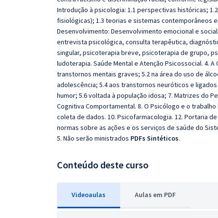
Introdução à psicologia: 1.1 perspectivas históricas; 1.2
fisiológicas); 1.3 teorias e sistemas contemporâneos em 
Desenvolvimento: Desenvolvimento emocional e social na
entrevista psicológica, consulta terapêutica, diagnósti
singular, psicoterapia breve, psicoterapia de grupo, ps
ludoterapia. Saúde Mental e Atenção Psicossocial. 4. A C
transtornos mentais graves; 5.2 na área do uso de álcoo
adolescência; 5.4 aos transtornos neuróticos e ligados
humor; 5.6 voltada à população idosa; 7. Matrizes do P
Cognitiva Comportamental. 8. O Psicólogo e o trabalho Mu
coleta de dados. 10. Psicofarmacologia. 12. Portaria d
normas sobre as ações e os serviços de saúde do Sist
5. Não serão ministrados
PDFs Sintéticos
.
Conteúdo deste curso
Videoaulas
Aulas em PDF