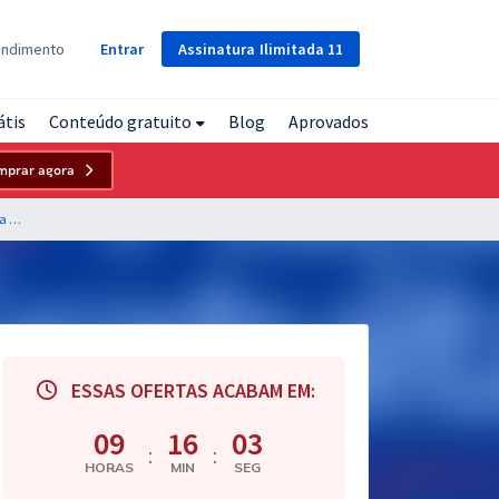
Assinatura
Ilimitada
11
endimento
Entrar
átis
Conteúdo gratuito
Blog
Aprovados
mprar agora
HEMOBA - Fundação de Hematologia e Hemoterapia da Bahia - Psicólogo
ESSAS OFERTAS ACABAM EM:
09
16
02
:
:
HORAS
MIN
SEG