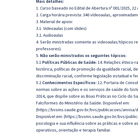
Mais detalhes:
1. Curso baseado no Edital de Abertura nº 001/2025, 22
2. Carga horária prevista: 346 vídeoaulas, aproximadam
3. Material de apoio:
3.1. Videoaulas (com slides)
3.2. Audioaulas
4. Serão ministradas somente as videoaulas/tópicos rela
professores).
5.
Não serão ministrados os seguintes tópicos:
5.1
Políticas Públicas de Saúde:
14. Relações étnico-rac
histórica, políticas de promoção da igualdade racial,
discriminação racial, conforme legislação estadual e fe
5.2
Conhecimentos Específicos:
12. Portaria de Conso
normas sobre as ações e os serviços de saúde do Siste
2014, que dispõe sobre as Boas Práticas no Ciclo do S
Falciformes do Ministério da Saúde. Disponível em:
(https://bvsms.saude.gov.br/bvs/publicacoes/anvisa/di
Disponível em: (https://bvsms.saude.gov.br/bvs/publica
psicologia e sua influência sobre as práticas e sobre 
operativos, orientação e terapia familiar.