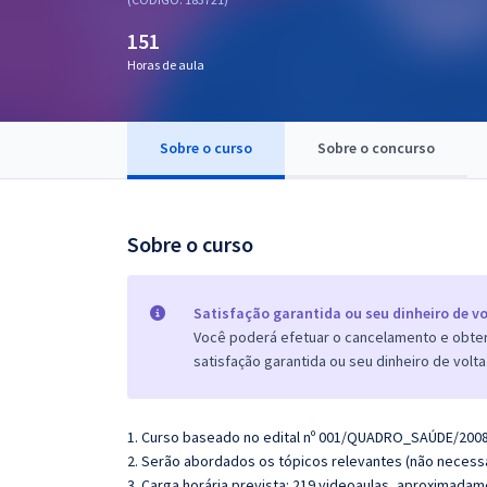
Pós
151
Graduação
Horas de aula
OAB
Sobre o curso
Sobre o concurso
Mentorias
Questões grátis
Sobre o curso
Conteúdo gratuito
Blog
Satisfação garantida ou seu dinheiro de vo
Você poderá efetuar o cancelamento e obter 
Aprovados
satisfação garantida ou seu dinheiro de volta
Atendimento
1. Curso baseado no edital nº 001/QUADRO_SAÚDE/2008
2. Serão abordados os tópicos relevantes (não necessa
3. Carga horária prevista: 219 videoaulas, aproximadam