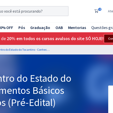
0
At
20% OFF
Pós
Graduação
OAB
Mentorias
Questões gr
 de
20% em todos os cursos avulsos do site SÓ HOJE!
Co
HEMOTO - Hemocentro do Estado do Tocantins - Conhecimentos Básicos para Todos os Cargos (Pré-Edital)
ro do Estado do
imentos Básicos
s (Pré-Edital)