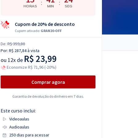
:
:
HORAS
MIN
SEG
Cupom de 20% de desconto
Cupom ativado:
GRAN20-OFF
De:
R$ 359,80
Por:
R$ 287,84
à vista
R$ 23,99
ou
12x de
Economize R$ 71,96 (-20%)
Comprar agora
Garantia de devolução do dinheiro em 7 dias.
Este curso inclui:
Videoaulas
Audioaulas
250 dias para acessar