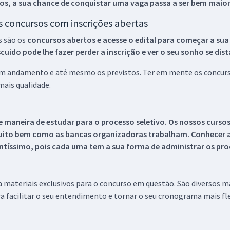
os, a sua chance de conquistar uma vaga passa a ser bem maior
os concursos com inscrições abertas
s são os
concursos abertos e acesse o edital para começar a sua
ido pode lhe fazer perder a inscrição e ver o seu sonho se dis
 em andamento e até mesmo os previstos. Ter em mente os concurso
ais qualidade.
 maneira de estudar para o processo seletivo. Os nossos curso
uito bem como as bancas organizadoras trabalham. Conhecer a
tíssimo, pois cada uma tem a sua forma de administrar os proc
 a materiais exclusivos para o concurso em questão. São diversos 
a facilitar o seu entendimento e tornar o seu cronograma mais fle