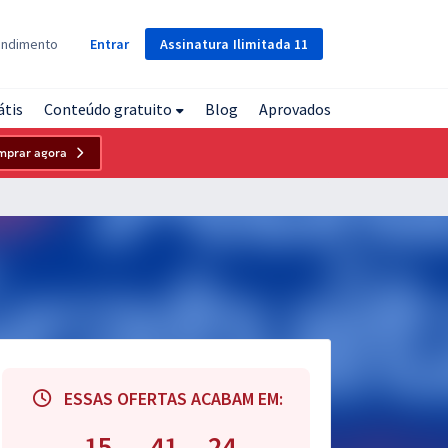
Assinatura
Ilimitada
11
endimento
Entrar
átis
Conteúdo gratuito
Blog
Aprovados
mprar agora
ESSAS OFERTAS ACABAM EM:
15
41
23