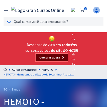
0
Assinatura Ilimitada 11
Acesso a todos os cursos. Teste grátis por 7 dias!
Assinatura OAB Até Passar
Acesso ilimitado a toda preparação para o Exame da
Desconto de
20% em todos os
Ordem, até você passar!
cursos avulsos do site SÓ HOJE!
Comprar agora
Residências Multiprofissionais
Preparação completa e intensiva para as principais
Cursos por Concurso
HEMOTO
residências em saúde do Brasil
HEMOTO - Hemocentro do Estado do Tocantins - Assistente Social (Pré-Edital)
Concursos
TO - Saúde
Assinatura Ilimitada
HEMOTO -
Cursos 20% OFF