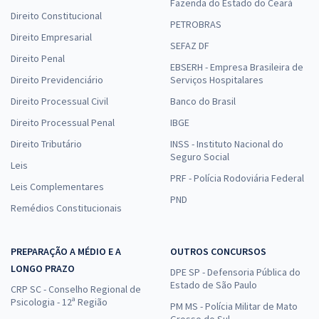
Fazenda do Estado do Ceará
Direito Constitucional
PETROBRAS
Direito Empresarial
SEFAZ DF
Direito Penal
EBSERH - Empresa Brasileira de
Direito Previdenciário
Serviços Hospitalares
Direito Processual Civil
Banco do Brasil
Direito Processual Penal
IBGE
Direito Tributário
INSS - Instituto Nacional do
Seguro Social
Leis
PRF - Polícia Rodoviária Federal
Leis Complementares
PND
Remédios Constitucionais
PREPARAÇÃO A MÉDIO E A
OUTROS CONCURSOS
LONGO PRAZO
DPE SP - Defensoria Pública do
Estado de São Paulo
CRP SC - Conselho Regional de
Psicologia - 12ª Região
PM MS - Polícia Militar de Mato
Grosso do Sul