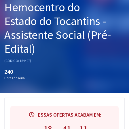
Hemocentro do
Pós
Estado do Tocantins -
Graduação
Assistente Social (Pré-
OAB
Edital)
Mentorias
Questões grátis
(CÓDIGO: 184497)
240
Conteúdo gratuito
Horas de aula
Blog
Aprovados
Atendimento
ESSAS OFERTAS ACABAM EM:
18
41
10