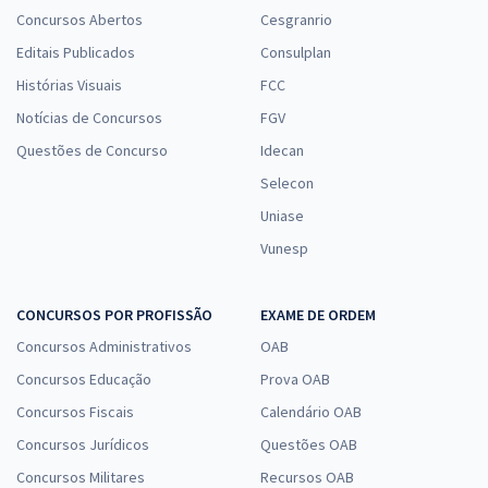
Concursos Abertos
Cesgranrio
Editais Publicados
Consulplan
Histórias Visuais
FCC
Notícias de Concursos
FGV
Questões de Concurso
Idecan
Selecon
Uniase
Vunesp
CONCURSOS POR PROFISSÃO
EXAME DE ORDEM
Concursos Administrativos
OAB
Concursos Educação
Prova OAB
Concursos Fiscais
Calendário OAB
Concursos Jurídicos
Questões OAB
Concursos Militares
Recursos OAB