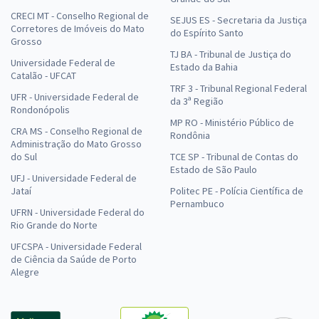
CRECI MT - Conselho Regional de
SEJUS ES - Secretaria da Justiça
Corretores de Imóveis do Mato
do Espírito Santo
Grosso
TJ BA - Tribunal de Justiça do
Universidade Federal de
Estado da Bahia
Catalão - UFCAT
TRF 3 - Tribunal Regional Federal
UFR - Universidade Federal de
da 3ª Região
Rondonópolis
MP RO - Ministério Público de
CRA MS - Conselho Regional de
Rondônia
Administração do Mato Grosso
do Sul
TCE SP - Tribunal de Contas do
Estado de São Paulo
UFJ - Universidade Federal de
Jataí
Politec PE - Polícia Científica de
Pernambuco
UFRN - Universidade Federal do
Rio Grande do Norte
UFCSPA - Universidade Federal
de Ciência da Saúde de Porto
Alegre