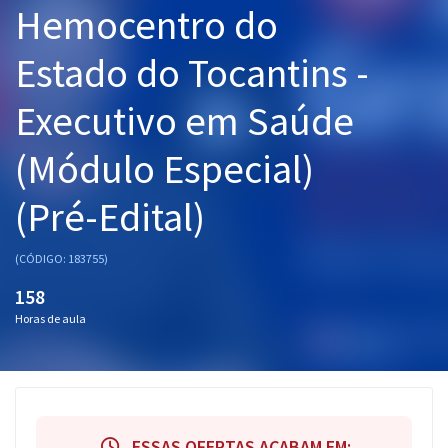
Hemocentro do
Pós
Estado do Tocantins -
Graduação
Executivo em Saúde
OAB
(Módulo Especial)
Mentorias
(Pré-Edital)
Questões grátis
Conteúdo gratuito
(CÓDIGO: 183755)
Blog
158
Horas de aula
Aprovados
Atendimento
ESSAS OFERTAS ACABAM EM: