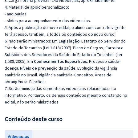
3. Carga horária prevista: 240 videoaulas, aproximadamente.
4. Material de apoio personalizado:
- audioaulas
- slides para acompanhamento das videoaulas.
5. Após a publicação do novo edital, o aluno com contrato vigente
terá acesso, também, a todos os conteúdos do novo curso.
6. Não serão ministrados:
Em
Legislação
:
Estatuto do Servidor do
Estado do Tocantins (Lei 1.818/2007).
Plano de Cargos, Carreira e
Subsídios dos Servidores da Saúde do Estado do Tocantins (Lei
1.588/2005). Em
Conhecimentos Específicos
:
Processo saúde-
doença.
Níveis de prevenção da saúde.
Evolução da vigilância
sanitária no Brasil.
Vigilância sanitária. Conceitos. Áreas de
abrangência. Funções.
7. Serão ministradas somente as videoaulas relacionadas no
informativo. Portanto, os demais conteúdos mesmo constando no
edital, não serão ministrados.
Conteúdo deste curso
Videoaulas