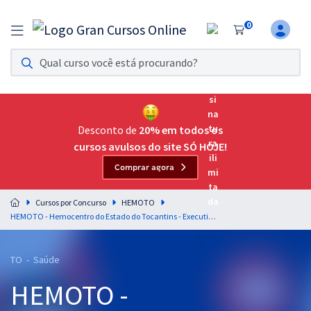
0
Assinatura Ilimitada 11
Acesso a todos os cursos. Teste grátis por 7 dias!
Assinatura OAB Até Passar
Acesso ilimitado a toda preparação para o Exame da
Desconto de
20% em todos os
Ordem, até você passar!
cursos avulsos do site SÓ HOJE!
Comprar agora
Residências Multiprofissionais
Preparação completa e intensiva para as principais
Cursos por Concurso
HEMOTO
residências em saúde do Brasil
HEMOTO - Hemocentro do Estado do Tocantins - Executivo em Saúde (Módulo Especial) (Pré-Edital)
Concursos
TO - Saúde
Assinatura Ilimitada
HEMOTO -
Cursos 20% OFF