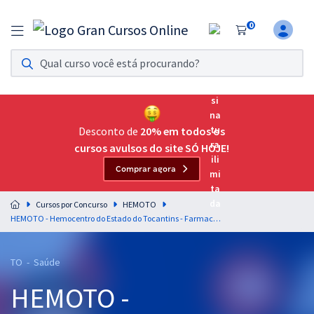
0
Assinatura Ilimitada 11
Acesso a todos os cursos. Teste grátis por 7 dias!
Assinatura OAB Até Passar
Acesso ilimitado a toda preparação para o Exame da
Desconto de
20% em todos os
Ordem, até você passar!
cursos avulsos do site SÓ HOJE!
Comprar agora
Residências Multiprofissionais
Preparação completa e intensiva para as principais
Cursos por Concurso
HEMOTO
residências em saúde do Brasil
HEMOTO - Hemocentro do Estado do Tocantins - Farmacêutico (Módulo Especial) (Pré-Edital)
Concursos
TO - Saúde
Assinatura Ilimitada
HEMOTO -
Cursos 20% OFF