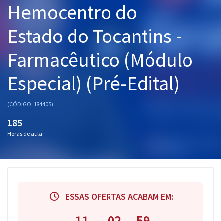
Hemocentro do
Pós
Estado do Tocantins -
Graduação
Farmacêutico (Módulo
OAB
Especial) (Pré-Edital)
Mentorias
Questões grátis
(CÓDIGO: 184405)
185
Conteúdo gratuito
Horas de aula
Blog
Aprovados
Atendimento
ESSAS OFERTAS ACABAM EM:
11
02
58