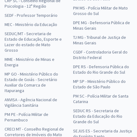
CRP SC - Conselho Regional de
Psicologia - 12ª Região
PM MS - Polícia Militar de Mato
Grosso do Sul
SEDF - Professor Temporário
DPE MG - Defensoria Pública de
MEC - Ministério da Educação
Minas Gerais
SEDUC/MT - Secretaria de
TJ MG - Tribunal de Justiça de
Estado de Educação, Esporte e
Minas Gerais
Lazer do estado de Mato
Grosso
CGDF - Controladoria Geral do
Distrito Federal
MME - Ministério de Minas e
Energia
DPE RS - Defensoria Pública do
Estado do Rio Grande do Sul
MP GO - Ministério Público do
Estado de Goiás - Secretário
MP SP - Ministério Público do
Auxiliar da Comarca de
Estado de São Paulo
Itapuranga
PM SC - Polícia Militar de Santa
ANVISA - Agência Nacional de
Catarina
Vigilância Sanitária
SEDUC RS - Secretaria de
PM PE - Polícia Militar de
Estado da Educação do Rio
Pernambuco
Grande do Sul
CRECI MT - Conselho Regional de
SEJUS ES - Secretaria da Justiça
Corretores de Imóveis do Mato
do Espírito Santo