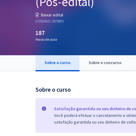
(Pós-edital)
Pós
Baixar edital
Graduação
(CÓDIGO: 207987)
187
OAB
Horas de aula
Mentorias
Sobre o curso
Sobre o concurso
Questões grátis
Conteúdo gratuito
Blog
Sobre o curso
Aprovados
Satisfação garantida ou seu dinheiro de vo
Você poderá efetuar o cancelamento e obter 
Atendimento
satisfação garantida ou seu dinheiro de volta