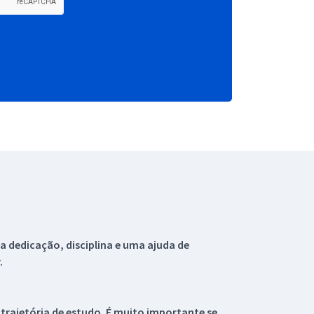
 dedicação, disciplina e uma ajuda de
.
 trajetória de estudo. É muito importante se