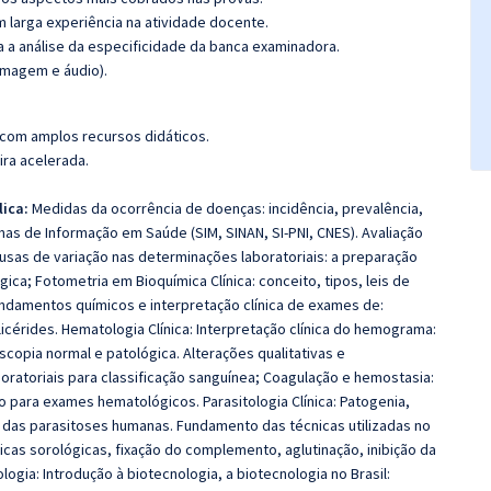
m larga experiência na atividade docente.
ra a análise da especificidade da banca examinadora.
imagem e áudio).
 com amplos recursos didáticos.
ira acelerada.
lica:
Medidas da ocorrência de doenças: incidência, prevalência,
as de Informação em Saúde (SIM, SINAN, SI-PNI, CNES). Avaliação
usas de variação nas determinações laboratoriais: a preparação
ica; Fotometria em Bioquímica Clínica: conceito, tipos, leis de
 fundamentos químicos e interpretação clínica de exames de:
glicérides. Hematologia Clínica: Interpretação clínica do hemograma:
copia normal e patológica. Alterações qualitativas e
oratoriais para classificação sanguínea; Coagulação e hemostasia:
 para exames hematológicos. Parasitologia Clínica: Patogenia,
co das parasitoses humanas. Fundamento das técnicas utilizadas no
cas sorológicas, fixação do complemento, aglutinação, inibição da
logia: Introdução à biotecnologia, a biotecnologia no Brasil: