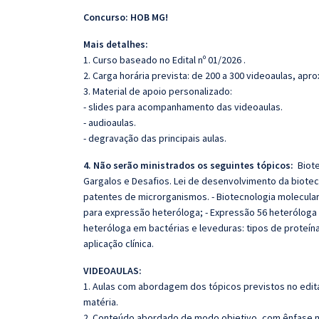
Concurso: HOB MG!
Mais detalhes:
1. Curso baseado no Edital nº 01/2026 .
2. Carga horária prevista: de 200 a 300 videoaulas, ap
3. Material de apoio personalizado:
- slides para acompanhamento das videoaulas.
- audioaulas.
- degravação das principais aulas.
4. Não serão ministrados os seguintes tópicos:
Biote
Gargalos e Desafios. Lei de desenvolvimento da biote
patentes de microrganismos. - Biotecnologia molecula
para expressão heteróloga; - Expressão 56 heteróloga 
heteróloga em bactérias e leveduras: tipos de proteín
aplicação clínica.
VIDEOAULAS:
1. Aulas com abordagem dos tópicos previstos no edita
matéria.
2. Conteúdo abordado de modo objetivo, com ênfase n