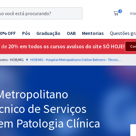
0
At
20% OFF
Pós
Graduação
OAB
Mentorias
Questões gr
 de
20% em todos os cursos avulsos do site SÓ HOJE!
Co
ehrens - HOB/MG
HOB MG - Hospital Metropolitano Odilon Behrens - Técnico de Serviços de Saúde - Técnico em Patologia Clínica (Pós-edital)
Metropolitano
cnico de Serviços
em Patologia Clínica