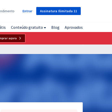
Assinatura
Ilimitada
11
endimento
Entrar
átis
Conteúdo gratuito
Blog
Aprovados
mprar agora