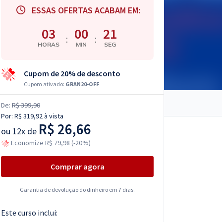
ESSAS OFERTAS ACABAM EM:
03
00
20
:
:
HORAS
MIN
SEG
Cupom de 20% de desconto
Cupom ativado:
GRAN20-OFF
De:
R$ 399,90
Por:
R$ 319,92
à vista
R$ 26,66
ou
12x de
Economize R$ 79,98 (-20%)
Comprar agora
Garantia de devolução do dinheiro em 7 dias.
Este curso inclui: