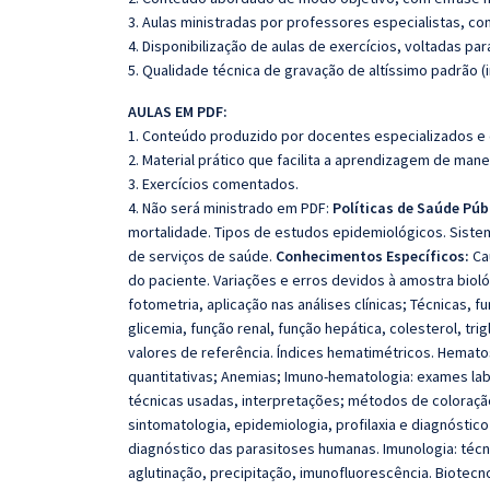
3. Aulas ministradas por professores especialistas, co
4. Disponibilização de aulas de exercícios, voltadas pa
5. Qualidade técnica de gravação de altíssimo padrão (
AULAS EM PDF:
1. Conteúdo produzido por docentes especializados e
2. Material prático que facilita a aprendizagem de mane
3. Exercícios comentados.
4. Não será ministrado em PDF:
Políticas de Saúde Púb
mortalidade. Tipos de estudos epidemiológicos. Sistem
de serviços de saúde.
Conhecimentos Específicos:
Ca
do paciente. Variações e erros devidos à amostra biológ
fotometria, aplicação nas análises clínicas; Técnicas,
glicemia, função renal, função hepática, colesterol, tri
valores de referência. Índices hematimétricos. Hematos
quantitativas; Anemias; Imuno-hematologia: exames lab
técnicas usadas, interpretações; métodos de coloração
sintomatologia, epidemiologia, profilaxia e diagnósti
diagnóstico das parasitoses humanas. Imunologia: técni
aglutinação, precipitação, imunofluorescência. Biotecno