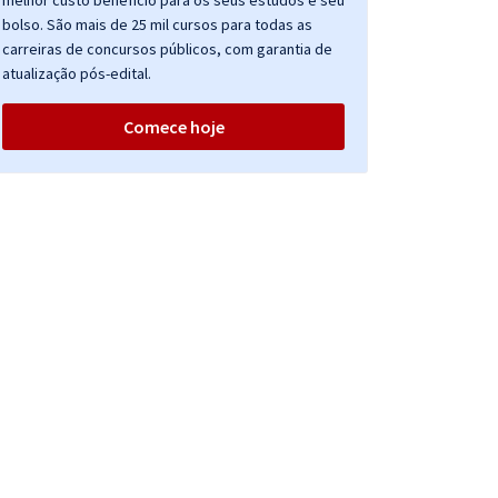
melhor custo benefício para os seus estudos e seu
bolso. São mais de 25 mil cursos para todas as
carreiras de concursos públicos, com garantia de
atualização pós-edital.
Comece hoje