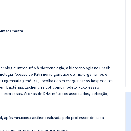
roximadamente.
cnologia: Introdução à biotecnologia, a biotecnologia no Brasil:
cnologia. Acesso ao Patrimônio genético de microrganismos e
r: Engenharia genética, Escolha dos microrganismos hospedeiros
em bactérias: Escherichia coli como modelo. - Expressão
as expressas. Vacinas de DNA: métodos associados, definição,
l, após minuciosa análise realizada pelo professor de cada
os aspectos mais cobrados nas provas.