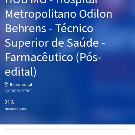
Pós
Metropolitano Odilon
Graduação
Behrens - Técnico
OAB
Superior de Saúde -
Mentorias
Farmacêutico (Pós-
Questões grátis
edital)
Conteúdo gratuito
Baixar edital
Blog
(CÓDIGO: 207970)
Aprovados
213
Horas de aula
Atendimento