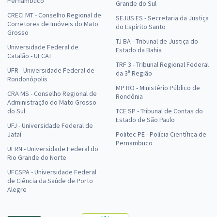
Pernambuco
Grande do Sul
CRECI MT - Conselho Regional de
SEJUS ES - Secretaria da Justiça
Corretores de Imóveis do Mato
do Espírito Santo
Grosso
TJ BA - Tribunal de Justiça do
Universidade Federal de
Estado da Bahia
Catalão - UFCAT
TRF 3 - Tribunal Regional Federal
UFR - Universidade Federal de
da 3ª Região
Rondonópolis
MP RO - Ministério Público de
CRA MS - Conselho Regional de
Rondônia
Administração do Mato Grosso
do Sul
TCE SP - Tribunal de Contas do
Estado de São Paulo
UFJ - Universidade Federal de
Jataí
Politec PE - Polícia Científica de
Pernambuco
UFRN - Universidade Federal do
Rio Grande do Norte
UFCSPA - Universidade Federal
de Ciência da Saúde de Porto
Alegre