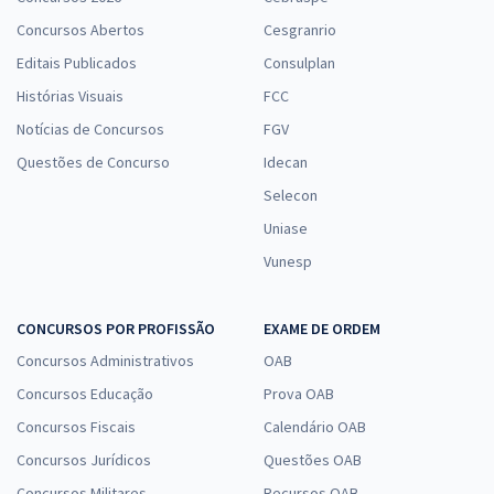
Concursos Abertos
Cesgranrio
Editais Publicados
Consulplan
Histórias Visuais
FCC
Notícias de Concursos
FGV
Questões de Concurso
Idecan
Selecon
Uniase
Vunesp
CONCURSOS POR PROFISSÃO
EXAME DE ORDEM
Concursos Administrativos
OAB
Concursos Educação
Prova OAB
Concursos Fiscais
Calendário OAB
Concursos Jurídicos
Questões OAB
Concursos Militares
Recursos OAB