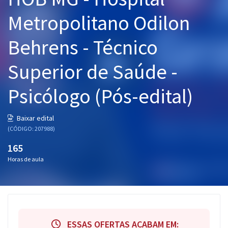
Pós
Metropolitano Odilon
Graduação
Behrens - Técnico
OAB
Superior de Saúde -
Mentorias
Psicólogo (Pós-edital)
Questões grátis
Baixar edital
Conteúdo gratuito
(CÓDIGO: 207988)
165
Blog
Horas de aula
Aprovados
Atendimento
ESSAS OFERTAS ACABAM EM: