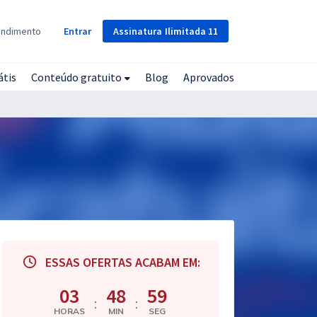
Assinatura
Ilimitada
11
endimento
Entrar
átis
Conteúdo gratuito
Blog
Aprovados
ESSAS OFERTAS ACABAM EM:
03
48
58
:
:
HORAS
MIN
SEG