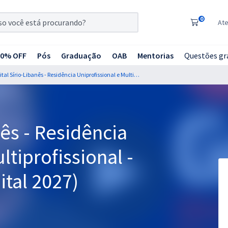
0
At
20% OFF
Pós
Graduação
OAB
Mentorias
Questões gr
Hospital Sírio-Libanês - Residência Uniprofissional e Multiprofissional - Fisioterapia (Pós-Edital 2027)
nês - Residência
ltiprofissional -
ital 2027)