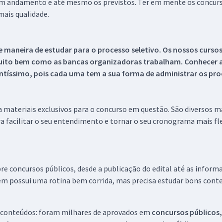
 em andamento e até mesmo os previstos. Ter em mente os concurso
ais qualidade.
 maneira de estudar para o processo seletivo. Os nossos curso
uito bem como as bancas organizadoras trabalham. Conhecer a
tíssimo, pois cada uma tem a sua forma de administrar os proc
 a materiais exclusivos para o concurso em questão. São diversos 
a facilitar o seu entendimento e tornar o seu cronograma mais fle
re concursos públicos, desde a publicação do edital até as inform
em possui uma rotina bem corrida, mas precisa estudar bons conte
 conteúdos: foram milhares de aprovados em
concursos públicos,