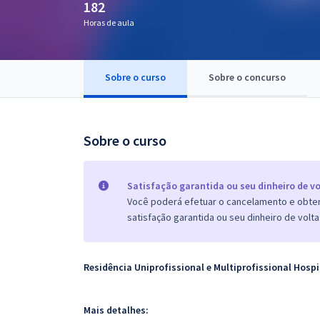
182
Pós
Horas de aula
Graduação
Sobre o curso
Sobre o concurso
OAB
Mentorias
Sobre o curso
Questões grátis
Conteúdo gratuito
Satisfação garantida ou seu dinheiro de vo
Você poderá efetuar o cancelamento e obter 
Blog
satisfação garantida ou seu dinheiro de volta
Aprovados
Residência Uniprofissional e Multiprofissional Hospi
Atendimento
Mais detalhes: