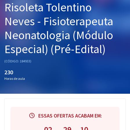
Risoleta Tolentino
Pós
Neves - Fisioterapeuta
Graduação
Neonatologia (Módulo
OAB
Especial) (Pré-Edital)
Mentorias
Questões grátis
(CÓDIGO: 184933)
230
Conteúdo gratuito
Horas de aula
Blog
Aprovados
Atendimento
ESSAS OFERTAS ACABAM EM:
02
29
10