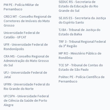
SEDUC RS - Secretaria de
PM PE - Polícia Militar de
Estado da Educação do Rio
Pernambuco
Grande do Sul
CRECI MT - Conselho Regional de
SEJUS ES - Secretaria da Justiça
Corretores de Imóveis do Mato
do Espírito Santo
Grosso
TJ BA - Tribunal de Justiça do
Universidade Federal de
Estado da Bahia
Catalão - UFCAT
TRF 3 - Tribunal Regional Federal
UFR - Universidade Federal de
da 3ª Região
Rondonópolis
MP RO - Ministério Público de
CRA MS - Conselho Regional de
Rondônia
Administração do Mato Grosso
do Sul
TCE SP - Tribunal de Contas do
Estado de São Paulo
UFJ - Universidade Federal de
Jataí
Politec PE - Polícia Científica de
Pernambuco
UFRN - Universidade Federal do
Rio Grande do Norte
UFCSPA - Universidade Federal
de Ciência da Saúde de Porto
Alegre