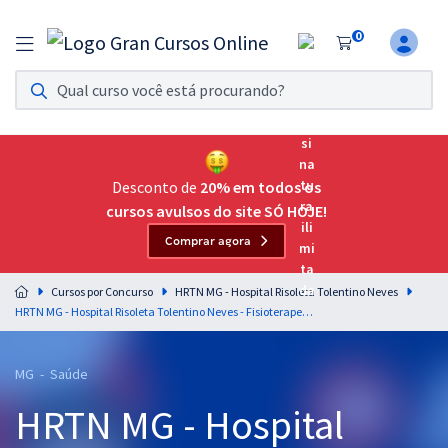
0
Assinatura Ilimitada 11
Acesso a todos os cursos. Teste grátis por 7 dias!
Assinatura OAB Até Passar
Acesso ilimitado a toda preparação para o Exame da
Desconto de
20% em todos os
Ordem, até você passar!
cursos avulsos do site SÓ HOJE!
Comprar agora
Residências Multiprofissionais
Preparação completa e intensiva para as principais
Cursos por Concurso
HRTN MG - Hospital Risoleta Tolentino Neves
residências em saúde do Brasil
HRTN MG - Hospital Risoleta Tolentino Neves - Fisioterapeuta Neonatologia (Módulo Especial) (Pré-Edital)
Concursos
MG - Saúde
Assinatura Ilimitada
HRTN MG - Hospital
Cursos 20% OFF