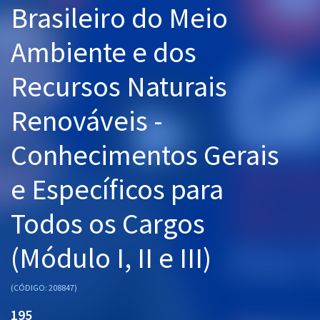
Brasileiro do Meio
Pós
Ambiente e dos
Graduação
Recursos Naturais
OAB
Renováveis -
Mentorias
Conhecimentos Gerais
Questões grátis
Conteúdo gratuito
e Específicos para
Blog
Todos os Cargos
Aprovados
(Módulo I, II e III)
Atendimento
(CÓDIGO: 208847)
195