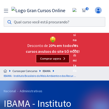
0
Assinatura Ilimitada 11
Acesso a todos os cursos. Teste grátis por 7 dias!
Assinatura OAB Até Passar
Acesso ilimitado a toda preparação para o Exame da
Desconto de
20% em todos os
Ordem, até você passar!
cursos avulsos do site SÓ HOJE!
Comprar agora
Residências Multiprofissionais
Preparação completa e intensiva para as principais
Cursos por Concurso
IBAMA
residências em saúde do Brasil
IBAMA - Instituto Brasileiro do Meio Ambiente e dos Recursos Naturais Renováveis - Conhecimentos Gerais e Específicos para Todos os Cargos (Módulo I, II e III)
Concursos
Nacional - Administrativas
Assinatura Ilimitada
IBAMA - Instituto
Cursos 20% OFF