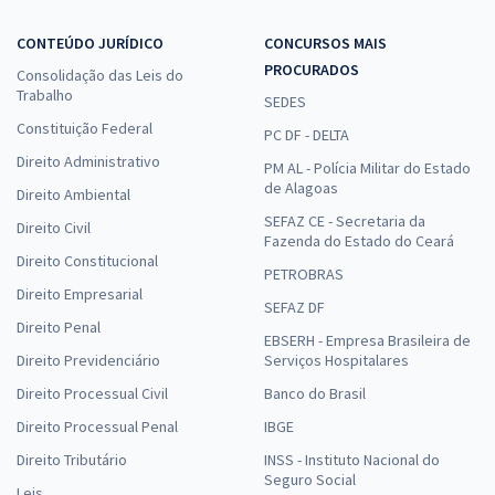
CONTEÚDO JURÍDICO
CONCURSOS MAIS
PROCURADOS
Consolidação das Leis do
Trabalho
SEDES
Constituição Federal
PC DF - DELTA
Direito Administrativo
PM AL - Polícia Militar do Estado
de Alagoas
Direito Ambiental
SEFAZ CE - Secretaria da
Direito Civil
Fazenda do Estado do Ceará
Direito Constitucional
PETROBRAS
Direito Empresarial
SEFAZ DF
Direito Penal
EBSERH - Empresa Brasileira de
Direito Previdenciário
Serviços Hospitalares
Direito Processual Civil
Banco do Brasil
Direito Processual Penal
IBGE
Direito Tributário
INSS - Instituto Nacional do
Seguro Social
Leis