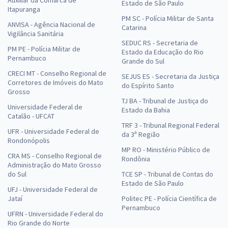
Auxiliar da Comarca de
Estado de São Paulo
Itapuranga
PM SC - Polícia Militar de Santa
ANVISA - Agência Nacional de
Catarina
Vigilância Sanitária
SEDUC RS - Secretaria de
PM PE - Polícia Militar de
Estado da Educação do Rio
Pernambuco
Grande do Sul
CRECI MT - Conselho Regional de
SEJUS ES - Secretaria da Justiça
Corretores de Imóveis do Mato
do Espírito Santo
Grosso
TJ BA - Tribunal de Justiça do
Universidade Federal de
Estado da Bahia
Catalão - UFCAT
TRF 3 - Tribunal Regional Federal
UFR - Universidade Federal de
da 3ª Região
Rondonópolis
MP RO - Ministério Público de
CRA MS - Conselho Regional de
Rondônia
Administração do Mato Grosso
do Sul
TCE SP - Tribunal de Contas do
Estado de São Paulo
UFJ - Universidade Federal de
Jataí
Politec PE - Polícia Científica de
Pernambuco
UFRN - Universidade Federal do
Rio Grande do Norte