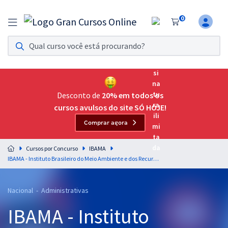
0
Assinatura Ilimitada 11
Acesso a todos os cursos. Teste grátis por 7 dias!
Assinatura OAB Até Passar
Acesso ilimitado a toda preparação para o Exame da
Desconto de
20% em todos os
Ordem, até você passar!
cursos avulsos do site SÓ HOJE!
Comprar agora
Residências Multiprofissionais
Preparação completa e intensiva para as principais
Cursos por Concurso
IBAMA
residências em saúde do Brasil
IBAMA - Instituto Brasileiro do Meio Ambiente e dos Recursos Naturais Renováveis - Engenheiro Florestal
Concursos
Nacional - Administrativas
Assinatura Ilimitada
IBAMA - Instituto
Cursos 20% OFF