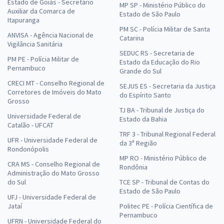
Estado de Goiás - Secretário
MP SP - Ministério Público do
Auxiliar da Comarca de
Estado de São Paulo
Itapuranga
PM SC - Polícia Militar de Santa
ANVISA - Agência Nacional de
Catarina
Vigilância Sanitária
SEDUC RS - Secretaria de
PM PE - Polícia Militar de
Estado da Educação do Rio
Pernambuco
Grande do Sul
CRECI MT - Conselho Regional de
SEJUS ES - Secretaria da Justiça
Corretores de Imóveis do Mato
do Espírito Santo
Grosso
TJ BA - Tribunal de Justiça do
Universidade Federal de
Estado da Bahia
Catalão - UFCAT
TRF 3 - Tribunal Regional Federal
UFR - Universidade Federal de
da 3ª Região
Rondonópolis
MP RO - Ministério Público de
CRA MS - Conselho Regional de
Rondônia
Administração do Mato Grosso
do Sul
TCE SP - Tribunal de Contas do
Estado de São Paulo
UFJ - Universidade Federal de
Jataí
Politec PE - Polícia Científica de
Pernambuco
UFRN - Universidade Federal do