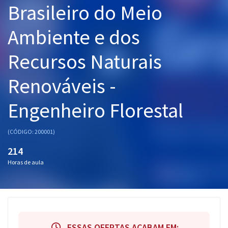
Brasileiro do Meio
Pós
Ambiente e dos
Graduação
Recursos Naturais
OAB
Renováveis -
Mentorias
Engenheiro Florestal
Questões grátis
Conteúdo gratuito
(CÓDIGO: 200001)
Blog
214
Horas de aula
Aprovados
Atendimento
ESSAS OFERTAS ACABAM EM: