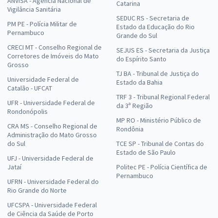
ANVISA - Agência Nacional de
Catarina
Vigilância Sanitária
SEDUC RS - Secretaria de
PM PE - Polícia Militar de
Estado da Educação do Rio
Pernambuco
Grande do Sul
CRECI MT - Conselho Regional de
SEJUS ES - Secretaria da Justiça
Corretores de Imóveis do Mato
do Espírito Santo
Grosso
TJ BA - Tribunal de Justiça do
Universidade Federal de
Estado da Bahia
Catalão - UFCAT
TRF 3 - Tribunal Regional Federal
UFR - Universidade Federal de
da 3ª Região
Rondonópolis
MP RO - Ministério Público de
CRA MS - Conselho Regional de
Rondônia
Administração do Mato Grosso
do Sul
TCE SP - Tribunal de Contas do
Estado de São Paulo
UFJ - Universidade Federal de
Jataí
Politec PE - Polícia Científica de
Pernambuco
UFRN - Universidade Federal do
Rio Grande do Norte
UFCSPA - Universidade Federal
de Ciência da Saúde de Porto