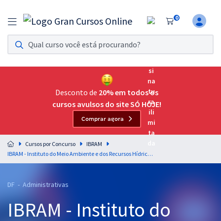
0
Assinatura Ilimitada 11
Acesso a todos os cursos. Teste grátis por 7 dias!
Assinatura OAB Até Passar
Acesso ilimitado a toda preparação para o Exame da
Desconto de
20% em todos os
Ordem, até você passar!
cursos avulsos do site SÓ HOJE!
Comprar agora
Residências Multiprofissionais
Preparação completa e intensiva para as principais
Cursos por Concurso
IBRAM
residências em saúde do Brasil
IBRAM - Instituto do Meio Ambiente e dos Recursos Hídricos do Distrito Federal - Conhecimentos Específicos para Administrador
Concursos
DF - Administrativas
Assinatura Ilimitada
IBRAM - Instituto do
Cursos 20% OFF