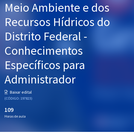
Meio Ambiente e dos
Pós
Recursos Hídricos do
Graduação
Distrito Federal -
OAB
Conhecimentos
Mentorias
Específicos para
Questões grátis
Conteúdo gratuito
Administrador
Blog
Baixar edital
Aprovados
(CÓDIGO: 197823)
109
Atendimento
Horas de aula