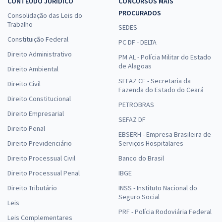
CONTEÚDO JURÍDICO
CONCURSOS MAIS
PROCURADOS
Consolidação das Leis do
Trabalho
SEDES
Constituição Federal
PC DF - DELTA
Direito Administrativo
PM AL - Polícia Militar do Estado
de Alagoas
Direito Ambiental
SEFAZ CE - Secretaria da
Direito Civil
Fazenda do Estado do Ceará
Direito Constitucional
PETROBRAS
Direito Empresarial
SEFAZ DF
Direito Penal
EBSERH - Empresa Brasileira de
Direito Previdenciário
Serviços Hospitalares
Direito Processual Civil
Banco do Brasil
Direito Processual Penal
IBGE
Direito Tributário
INSS - Instituto Nacional do
Seguro Social
Leis
PRF - Polícia Rodoviária Federal
Leis Complementares