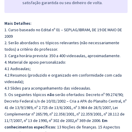
satisfação garantida ou seu dinheiro de volta.
Mais Detalhes:
1. Curso baseado no Edital nº 01 – SEPLAG/IBRAM, DE 19 DE MAIO DE
2009
2. Serão abordados os tópicos relevantes (não necessariamente
todos) a critério do professor.
3. Carga horária prevista: 350 a 400 videoaulas, aproximadamente.
4. Material de apoio personalizado:
4.1 Audioaulas;
4.2 Resumos (produzido e organizado em conformidade com cada
videoaula);
4.3 Slides para acompanhamento das videoaulas.
5. Os seguintes tópicos
não
serão ofertados: Decreto nº 99.274/90;
Decreto Federal s/n de 10/01/2002 – Cria a APA do Planalto Central, nº
41 de 13/9/1989, nº 2.725 de 13/6/2001, nº 3.984 de 28/5/2007, Lei
Complementar nº 265/99, nº 22.358/2001, nº 22.359/2001, nº 28.112 de
11/7/2007, nº 13 de 1990, nº 302 de 2002,nº 369 de 2006.
Em
conhecimentos específicos:
13 Noções de finanças. 15 Aspectos