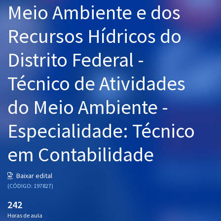
Meio Ambiente e dos
Pós
Recursos Hídricos do
Graduação
Distrito Federal -
OAB
Técnico de Atividades
Mentorias
do Meio Ambiente -
Questões grátis
Conteúdo gratuito
Especialidade: Técnico
Blog
em Contabilidade
Aprovados
Baixar edital
(CÓDIGO: 197827)
Atendimento
242
Horas de aula