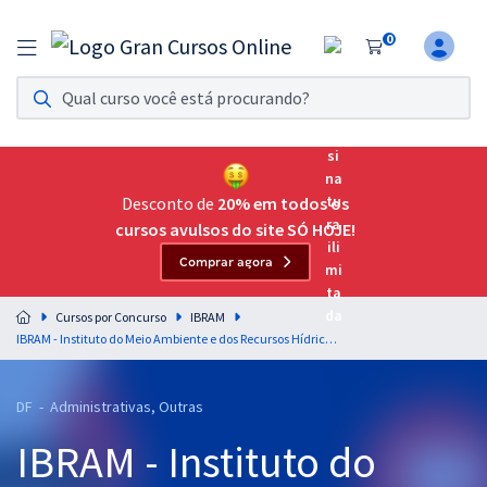
0
Assinatura Ilimitada 11
Acesso a todos os cursos. Teste grátis por 7 dias!
Assinatura OAB Até Passar
Acesso ilimitado a toda preparação para o Exame da
Desconto de
20% em todos os
Ordem, até você passar!
cursos avulsos do site SÓ HOJE!
Comprar agora
Residências Multiprofissionais
Preparação completa e intensiva para as principais
Cursos por Concurso
IBRAM
residências em saúde do Brasil
IBRAM - Instituto do Meio Ambiente e dos Recursos Hídricos do Distrito Federal - Técnico de Atividades do Meio Ambiente - Especialidade: Técnico em Contabilidade
Concursos
DF - Administrativas, Outras
Assinatura Ilimitada
IBRAM - Instituto do
Cursos 20% OFF