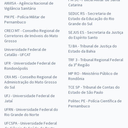
ANVISA - Agência Nacional de
Catarina
Vigilância Sanitária
SEDUC RS - Secretaria de
PM PE - Polícia Militar de
Estado da Educação do Rio
Pernambuco
Grande do Sul
CRECI MT - Conselho Regional de
SEJUS ES - Secretaria da Justiça
Corretores de Imóveis do Mato
do Espírito Santo
Grosso
TJ BA - Tribunal de Justiça do
Universidade Federal de
Estado da Bahia
Catalão - UFCAT
TRF 3 - Tribunal Regional Federal
UFR - Universidade Federal de
da 3ª Região
Rondonópolis
MP RO - Ministério Público de
CRA MS - Conselho Regional de
Rondônia
Administração do Mato Grosso
do Sul
TCE SP - Tribunal de Contas do
Estado de São Paulo
UFJ - Universidade Federal de
Jataí
Politec PE - Polícia Científica de
Pernambuco
UFRN - Universidade Federal do
Rio Grande do Norte
UFCSPA - Universidade Federal