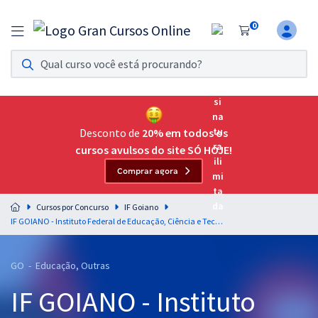
0
Assinatura Ilimitada 11
Acesso a todos os cursos. Teste grátis por 7 dias!
Assinatura OAB Até Passar
Acesso ilimitado a toda preparação para o Exame da
Desconto de
20% em todos os
Ordem, até você passar!
cursos avulsos do site SÓ HOJE!
Comprar agora
Residências Multiprofissionais
Preparação completa e intensiva para as principais
Cursos por Concurso
IF Goiano
residências em saúde do Brasil
IF GOIANO - Instituto Federal de Educação, Ciência e Tecnologia Goiano - Conhecimentos Específicos para Técnico de laboratório/Área: Química
Concursos
GO - Educação, Outras
Assinatura Ilimitada
IF GOIANO - Instituto
Cursos 20% OFF