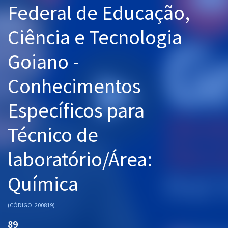
Federal de Educação,
Pós
Ciência e Tecnologia
Graduação
Goiano -
OAB
Conhecimentos
Mentorias
Específicos para
Questões grátis
Conteúdo gratuito
Técnico de
Blog
laboratório/Área:
Aprovados
Química
Atendimento
(CÓDIGO: 200819)
89