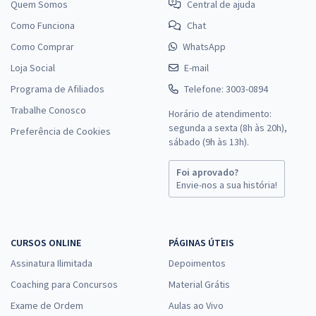
Quem Somos
Central de ajuda
Como Funciona
Chat
Como Comprar
WhatsApp
Loja Social
E-mail
Programa de Afiliados
Telefone: 3003-0894
Trabalhe Conosco
Horário de atendimento:
segunda a sexta (8h às 20h),
Preferência de Cookies
sábado (9h às 13h).
Foi aprovado?
Envie-nos a sua história!
CURSOS ONLINE
PÁGINAS ÚTEIS
Assinatura Ilimitada
Depoimentos
Coaching para Concursos
Material Grátis
Exame de Ordem
Aulas ao Vivo