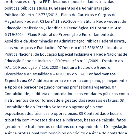
professores da/para EPT: desafios e possibilidades à luz das
políticas públicas atuais.
Fundamentos da Administração
Pública:
02 Lei nº 12.772/2012 – Plano de Carreiras e Cargos de
Magistério Federal. 03 Lei nº 11.892/2008 – Institui a Rede Federal de
Educação Profissional, Científica e Tecnológica. 05 Portaria MGI nº
6.719/2024 – Plano Federal de Prevenção e Enfrentamento do
Assédio e da Discriminação na Administração Pública Federal Direta,
suas Autarquias e Fundações.07 Decreto nº 12.686/2025 – Institui a
Política Nacional de Educação Especial Inclusiva e a Rede Nacional de
Educação Especial Inclusiva. 09 Resolução nº 11/2009 – Estatuto do
IFAL. 10 Resolução nº 116/2023 – Institui o Núcleo de Gênero,
Diversidade e Sexualidade – NUGEDIS do IFAL.
Conhecimentos
Específicos:
06 Auditoria interna e externa com plano, planejamento
e tipos de parecer segundo normas profissionais vigentes. 07
Contabilidade, auditoria e controladoria nas entidades públicas como
instrumentos de conformidade e gestão dos recursos estatais. 08
Contabilidade do Terceiro Setor e do agronegócio com
especificidades técnicas e operacionais. 09 Contabilidade fiscal e
tributária com impostos diretos e indiretos, bases de cálculo, fatos
geradores e tratamentos contábeis correspondentes. 10 Legislação
e ética profissional com princípios do código de ética do contador e