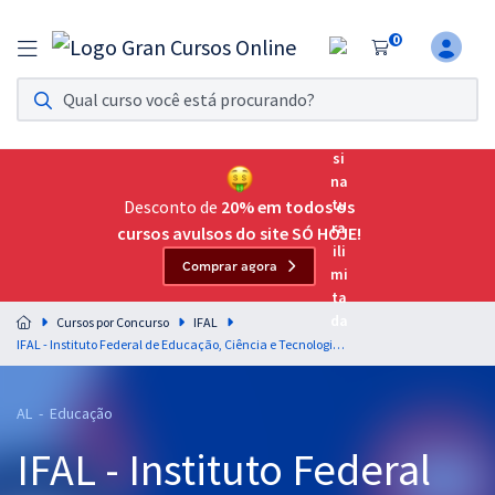
0
Assinatura Ilimitada 11
Acesso a todos os cursos. Teste grátis por 7 dias!
Assinatura OAB Até Passar
Acesso ilimitado a toda preparação para o Exame da
Desconto de
20% em todos os
Ordem, até você passar!
cursos avulsos do site SÓ HOJE!
Comprar agora
Residências Multiprofissionais
Preparação completa e intensiva para as principais
Cursos por Concurso
IFAL
residências em saúde do Brasil
IFAL - Instituto Federal de Educação, Ciência e Tecnologia de Alagoas - Professor do Ensino Básico, Técnico e Tecnológico - EBTT: Contabilidade (Módulo Especial)
Concursos
AL - Educação
Assinatura Ilimitada
IFAL - Instituto Federal
Cursos 20% OFF