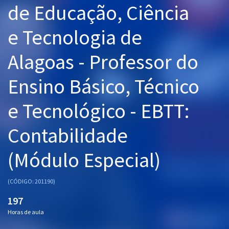
de Educação, Ciência
Pós
e Tecnologia de
Graduação
Alagoas - Professor do
OAB
Ensino Básico, Técnico
Mentorias
e Tecnológico - EBTT:
Questões grátis
Conteúdo gratuito
Contabilidade
Blog
(Módulo Especial)
Aprovados
(CÓDIGO: 201190)
Atendimento
197
Horas de aula