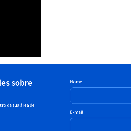
des sobre
Nome
ro da sua área de
E-mail