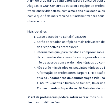
A fim de preparar os candidatos para o concurso públic
Alagoas, o Gran Concursos escalou a equipe de profe
tradicionais videoaulas, com a mais alta qualidade au
com o que há de mais técnico e fundamental para seus
oferecemos.
Mais detalhes:
Curso baseado no Edital nº 03/2026.
Serão abordados os tópicos mais relevantes de 
dos respectivos professores.
Informamos que, para facilitar a compreensão e
determinadas disciplinas foram organizadas com
não de acordo com a ordem dos tópicos do con
Não serão ministrados os seguintes tópicos do E
A formação de professores da/para EPT: desafios
atuais.
Fundamentos da Administração Pública
116/2023 – Institui o Núcleo de Gênero, Diversid
Conhecimentos Específicos:
03
Métodos de ord
O rol de professores poderá sofrer acréscimos ou su
devidas modificações.