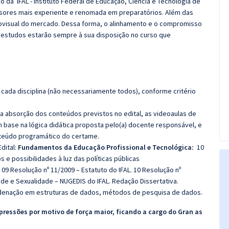
o da IFAL - Instituto Federal de Educação, Ciência e Tecnologia de
ssores mais experiente e renomada em preparatórios. Além das
diovisual do mercado. Dessa forma, o alinhamento e o compromisso
 estudos estarão sempre à sua disposição no curso que
cada disciplina (não necessariamente todos), conforme critério
 a absorção dos conteúdos previstos no edital, as videoaulas de
 base na lógica didática proposta pelo(a) docente responsável, e
teúdo programático do certame.
dital:
Fundamentos da Educação Profissional e Tecnológica:
10
 e possibilidades à luz das políticas públicas
09 Resolução nº 11/2009 – Estatuto do IFAL. 10 Resolução nº
ade e Sexualidade – NUGEDIS do IFAL. Redação Dissertativa.
enação em estruturas de dados, métodos de pesquisa de dados.
pressões por motivo de força maior, ficando a cargo do Gran as