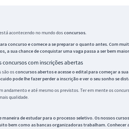
ue está acontecendo no mundo dos
concursos.
ara concurso e comece a se preparar o quanto antes. Com muita
os, a sua chance de conquistar uma vaga passa a ser bem maior
os concursos com inscrições abertas
s são os
concursos abertos e acesse o edital para começar a sua
ido pode lhe fazer perder a inscrição e ver o seu sonho se dis
 em andamento e até mesmo os previstos. Ter em mente os concurso
ais qualidade.
 maneira de estudar para o processo seletivo. Os nossos curso
uito bem como as bancas organizadoras trabalham. Conhecer a