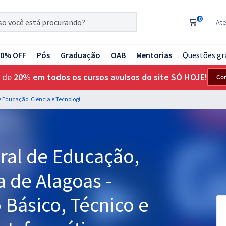
0
At
20% OFF
Pós
Graduação
OAB
Mentorias
Questões gr
 de
20% em todos os cursos avulsos do site SÓ HOJE!
Co
IFAL - Instituto Federal de Educação, Ciência e Tecnologia de Alagoas - Professor do Ensino Básico, Técnico e Tecnológico - EBTT - Informática
eral de Educação,
a de Alagoas -
 Básico, Técnico e