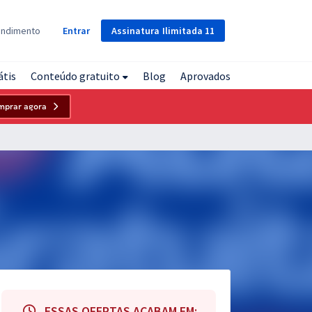
Assinatura
Ilimitada
11
endimento
Entrar
átis
Conteúdo gratuito
Blog
Aprovados
mprar agora
ESSAS OFERTAS ACABAM EM: