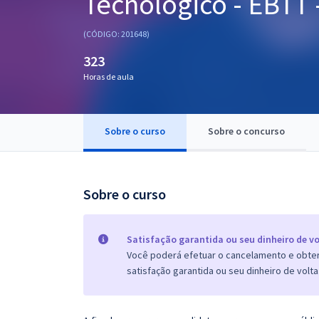
Tecnológico - EBTT 
Pós
(CÓDIGO: 201648)
Graduação
323
Horas de aula
OAB
Mentorias
Sobre o curso
Sobre o concurso
Questões grátis
Conteúdo gratuito
Sobre o curso
Blog
Aprovados
Satisfação garantida ou seu dinheiro de vo
Você poderá efetuar o cancelamento e obter 
satisfação garantida ou seu dinheiro de volta
Atendimento