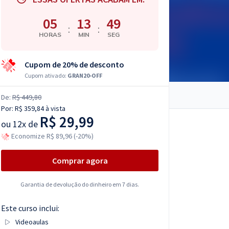
05
13
48
:
:
HORAS
MIN
SEG
Cupom de 20% de desconto
Cupom ativado:
GRAN20-OFF
De:
R$ 449,80
Por:
R$ 359,84
à vista
R$ 29,99
ou
12x de
Economize R$ 89,96 (-20%)
Comprar agora
Garantia de devolução do dinheiro em 7 dias.
Este curso inclui:
Videoaulas