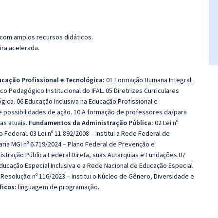
 com amplos recursos didáticos.
ira acelerada.
cação Profissional e Tecnológica:
01 Formação Humana Integral:
o Pedagógico Institucional do IFAL. 05 Diretrizes Curriculares
gica. 06 Educação Inclusiva na Educação Profissional e
s e possibilidades de ação. 10 A formação de professores da/para
cas atuais.
Fundamentos da Administração Pública:
02 Lei nº
 Federal. 03 Lei nº 11.892/2008 – Institui a Rede Federal de
taria MGI nº 6.719/2024 – Plano Federal de Prevenção e
stração Pública Federal Direta, suas Autarquias e Fundações.07
 Educação Especial Inclusiva e a Rede Nacional de Educação Especial
0 Resolução nº 116/2023 – Institui o Núcleo de Gênero, Diversidade e
ficos:
linguagem de programação.