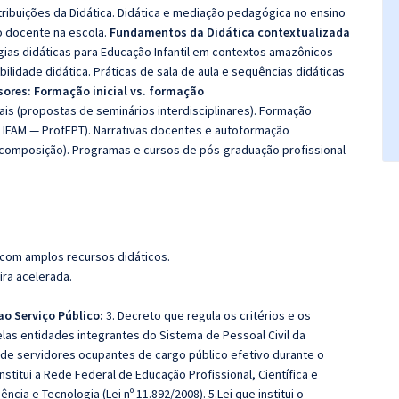
ribuições da Didática. Didática e mediação pedagógica no ensino
ho docente na escola.
Fundamentos da Didática contextualizada
gias didáticas para Educação Infantil em contextos amazônicos
ibilidade didática. Práticas de sala de aula e sequências didáticas
ores: Formação inicial vs. formação
ais (propostas de seminários interdisciplinares). Formação
IFAM — ProfEPT). Narrativas docentes e autoformação
omposição). Programas e cursos de pós-graduação profissional
 com amplos recursos didáticos.
ira acelerada.
ao Serviço Público:
3. Decreto que regula os critérios e os
s entidades integrantes do Sistema de Pessoal Civil da
de servidores ocupantes de cargo público efetivo durante o
Institui a Rede Federal de Educação Profissional, Científica e
ncia e Tecnologia (Lei nº 11.892/2008). 5.Lei que institui o