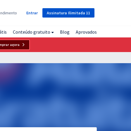
Assinatura
Ilimitada
11
endimento
Entrar
átis
Conteúdo gratuito
Blog
Aprovados
mprar agora