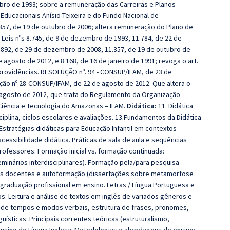
mbro de 1993; sobre a remuneração das Carreiras e Planos
 Educacionais Anísio Teixeira e do Fundo Nacional de
.357, de 19 de outubro de 2006; altera remuneração do Plano de
Leis nºs 8.745, de 9 de dezembro de 1993, 11.784, de 22 de
1.892, de 29 de dezembro de 2008, 11.357, de 19 de outubro de
 agosto de 2012, e 8.168, de 16 de janeiro de 1991; revoga o art.
s providências. RESOLUÇÃO nº. 94 - CONSUP/IFAM, de 23 de
ução nº 28-CONSUP/IFAM, de 22 de agosto de 2012. Que altera o
e agosto de 2012, que trata do Regulamento da Organização
Ciência e Tecnologia do Amazonas – IFAM.
Didática:
11. Didática
isciplina, ciclos escolares e avaliações. 13.Fundamentos da Didática
 Estratégias didáticas para Educação Infantil em contextos
acessibilidade didática. Práticas de sala de aula e sequências
ofessores: Formação inicial vs. formação continuada:
minários interdisciplinares). Formação pela/para pesquisa
vas docentes e autoformação (dissertações sobre metamorfose
graduação profissional em ensino.
Letras / Língua Portuguesa e
: Leitura e análise de textos em inglês de variados gêneros e
o de tempos e modos verbais, estrutura de frases, pronomes,
uísticas: Principais correntes teóricas (estruturalismo,