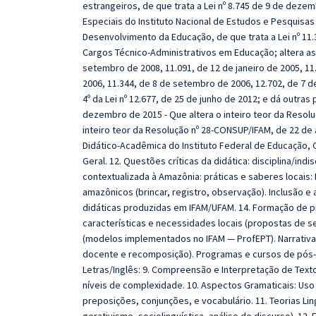
estrangeiros, de que trata a Lei nº 8.745 de 9 de deze
Especiais do Instituto Nacional de Estudos e Pesquisas
Desenvolvimento da Educação, de que trata a Lei nº 11
Cargos Técnico-Administrativos em Educação; altera as 
setembro de 2008, 11.091, de 12 de janeiro de 2005, 1
2006, 11.344, de 8 de setembro de 2006, 12.702, de 7 de
4º da Lei nº 12.677, de 25 de junho de 2012; e dá outra
dezembro de 2015 - Que altera o inteiro teor da Resol
inteiro teor da Resolução nº 28-CONSUP/IFAM, de 22 d
Didático-Acadêmica do Instituto Federal de Educação, 
Geral. 12. Questões críticas da didática: disciplina/ind
contextualizada à Amazônia: práticas e saberes locais:
amazônicos (brincar, registro, observação). Inclusão e 
didáticas produzidas em IFAM/UFAM. 14. Formação de pr
características e necessidades locais (propostas de se
(modelos implementados no IFAM — ProfEPT). Narrati
docente e recomposição). Programas e cursos de pós-
Letras/Inglês:
9. Compreensão e Interpretação de Textos
níveis de complexidade. 10. Aspectos Gramaticais: Us
preposições, conjunções, e vocabulário. 11. Teorias Ling