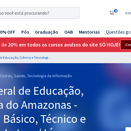
0
At
20% OFF
Pós
Graduação
OAB
Mentorias
Questões gr
 de
20% em todos os cursos avulsos do site SÓ HOJE!
Co
IFAM - Instituto Federal de Educação, Ciência e Tecnologia do Amazonas - Professor de Ensino Básico, Técnico e Tecnológico - EBTT - Letras / Língua Portuguesa e Letras/Inglês
, Outras, Saúde, Tecnologia da Informação
deral de Educação,
ia do Amazonas -
 Básico, Técnico e