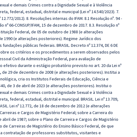
ual e demais Crimes contra a Dignidade Sexual e à Violência
ta, federal, estadual, distrital e municipal (Lei nº 14.540/2023). 7.
 12.772/2012). 8. Resoluções internas do IFAM. 8.1 Resolução nº. 94 -
o nº 66-CONSUP/IFAM, 15 de dezembro de 2017. 8.3. Resolução nº
tuição Federal, de 05 de outubro de 1988 (e alterações
de 1990 (e alterações posteriores). Regime Jurídico dos
s fundações públicas federais. BRASIL. Decreto nº 12.374, DE 6 DE
 sobre os critérios e os procedimentos a serem observados pelos
soal Civil da Administração Federal, para avaliação de
fetivo durante o estágio probatório previsto no art. 20 da Lei nº
, de 29 de dezembro de 2008 (e alterações posteriores). Institui a
nológica, cria os Institutos Federais de Educação, Ciência e
40, de 3 de abril de 2023 (e alterações posteriores). Institui o
ual e demais Crimes contra a Dignidade Sexual e à Violência
ta, federal, estadual, distrital e municipal. BRASIL. Lei nº 13.709,
ASIL. Lei nº 12.772, de 18 de dezembro de 2012 (e alterações
Carreiras e Cargos de Magistério Federal; sobre a Carreira do
de abril de 1987; sobre o Plano de Carreira e Cargos de Magistério
o de Carreiras de Magistério do Ensino Básico Federal, de que
 a contratação de professores substitutos, visitantes e