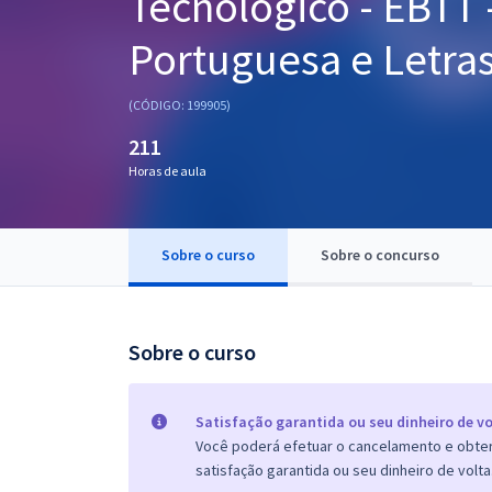
Tecnológico - EBTT -
Pós
Portuguesa e Letras
Graduação
(CÓDIGO: 199905)
OAB
211
Mentorias
Horas de aula
Questões grátis
Sobre o curso
Sobre o concurso
Conteúdo gratuito
Blog
Sobre o curso
Aprovados
Atendimento
Satisfação garantida ou seu dinheiro de vo
Você poderá efetuar o cancelamento e obter 
satisfação garantida ou seu dinheiro de volta