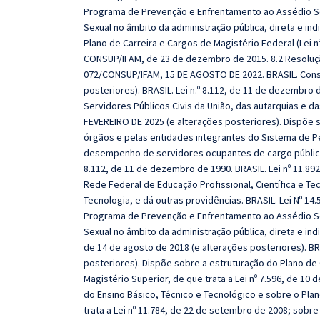
Programa de Prevenção e Enfrentamento ao Assédio Sex
Sexual no âmbito da administração pública, direta e indire
Plano de Carreira e Cargos de Magistério Federal (Lei nº
CONSUP/IFAM, de 23 de dezembro de 2015. 8.2 Resoluçã
072/CONSUP/IFAM, 15 DE AGOSTO DE 2022. BRASIL. Consti
posteriores). BRASIL. Lei n.º 8.112, de 11 de dezembro 
Servidores Públicos Civis da União, das autarquias e da
FEVEREIRO DE 2025 (e alterações posteriores). Dispõe
órgãos e pelas entidades integrantes do Sistema de Pes
desempenho de servidores ocupantes de cargo público e
8.112, de 11 de dezembro de 1990. BRASIL. Lei nº 11.892
Rede Federal de Educação Profissional, Científica e Tec
Tecnologia, e dá outras providências. BRASIL. Lei Nº 14.5
Programa de Prevenção e Enfrentamento ao Assédio Sex
Sexual no âmbito da administração pública, direta e indire
de 14 de agosto de 2018 (e alterações posteriores). BR
posteriores). Dispõe sobre a estruturação do Plano de 
Magistério Superior, de que trata a Lei nº 7.596, de 10 
do Ensino Básico, Técnico e Tecnológico e sobre o Plan
trata a Lei nº 11.784, de 22 de setembro de 2008; sobre