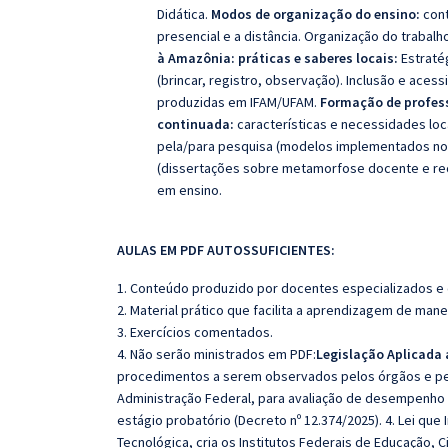
Didática.
Modos de organização do ensino:
cont
presencial e a distância. Organização do trabal
à Amazônia:
práticas e saberes locais:
Estraté
(brincar, registro, observação). Inclusão e acess
produzidas em IFAM/UFAM.
Formação de profess
continuada:
características e necessidades loc
pela/para pesquisa (modelos implementados no 
(dissertações sobre metamorfose docente e rec
em ensino.
AULAS EM PDF AUTOSSUFICIENTES:
1. Conteúdo produzido por docentes especializados e
2. Material prático que facilita a aprendizagem de mane
3. Exercícios comentados.
4. Não serão ministrados em PDF:
Legislação Aplicada 
procedimentos a serem observados pelos órgãos e pela
Administração Federal, para avaliação de desempenho 
estágio probatório (Decreto nº 12.374/2025). 4. Lei que 
Tecnológica, cria os Institutos Federais de Educação, Ciê