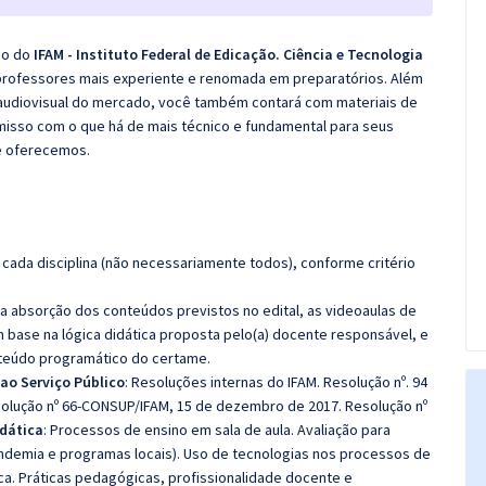
co do
IFAM - Instituto Federal de Edicação. Ciência e Tecnologia
 professores mais experiente e renomada em preparatórios. Além
e audiovisual do mercado, você também contará com materiais de
misso com o que há de mais técnico e fundamental para seus
e oferecemos.
cada disciplina (não necessariamente todos), conforme critério
 a absorção dos conteúdos previstos no edital, as videoaulas de
 base na lógica didática proposta pelo(a) docente responsável, e
teúdo programático do certame.
ao Serviço Público
: Resoluções internas do IFAM. Resolução nº. 94
olução nº 66-CONSUP/IFAM, 15 de dezembro de 2017. Resolução nº
dática
: Processos de ensino em sala de aula. Avaliação para
demia e programas locais). Uso de tecnologias nos processos de
ca. Práticas pedagógicas, profissionalidade docente e