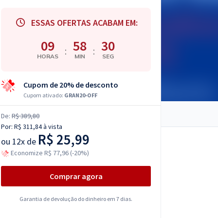
ESSAS OFERTAS ACABAM EM:
09
58
29
:
:
HORAS
MIN
SEG
Cupom de 20% de desconto
Cupom ativado:
GRAN20-OFF
De:
R$ 389,80
Por:
R$ 311,84
à vista
R$ 25,99
ou
12x de
Economize R$ 77,96 (-20%)
Comprar agora
Garantia de devolução do dinheiro em 7 dias.