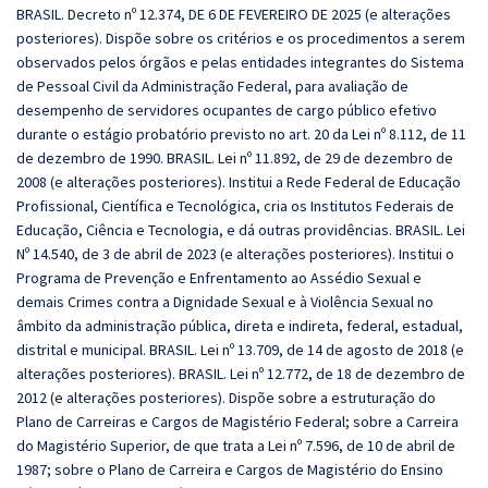
BRASIL. Decreto nº 12.374, DE 6 DE FEVEREIRO DE 2025 (e alterações
posteriores). Dispõe sobre os critérios e os procedimentos a serem
observados pelos órgãos e pelas entidades integrantes do Sistema
de Pessoal Civil da Administração Federal, para avaliação de
desempenho de servidores ocupantes de cargo público efetivo
durante o estágio probatório previsto no art. 20 da Lei nº 8.112, de 11
de dezembro de 1990. BRASIL. Lei nº 11.892, de 29 de dezembro de
2008 (e alterações posteriores). Institui a Rede Federal de Educação
Profissional, Científica e Tecnológica, cria os Institutos Federais de
Educação, Ciência e Tecnologia, e dá outras providências. BRASIL. Lei
Nº 14.540, de 3 de abril de 2023 (e alterações posteriores). Institui o
Programa de Prevenção e Enfrentamento ao Assédio Sexual e
demais Crimes contra a Dignidade Sexual e à Violência Sexual no
âmbito da administração pública, direta e indireta, federal, estadual,
distrital e municipal. BRASIL. Lei nº 13.709, de 14 de agosto de 2018 (e
alterações posteriores). BRASIL. Lei nº 12.772, de 18 de dezembro de
2012 (e alterações posteriores). Dispõe sobre a estruturação do
Plano de Carreiras e Cargos de Magistério Federal; sobre a Carreira
do Magistério Superior, de que trata a Lei nº 7.596, de 10 de abril de
1987; sobre o Plano de Carreira e Cargos de Magistério do Ensino