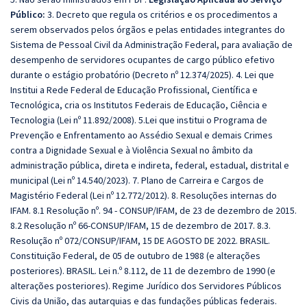
Público:
3. Decreto que regula os critérios e os procedimentos a
serem observados pelos órgãos e pelas entidades integrantes do
Sistema de Pessoal Civil da Administração Federal, para avaliação de
desempenho de servidores ocupantes de cargo público efetivo
durante o estágio probatório (Decreto nº 12.374/2025). 4. Lei que
Institui a Rede Federal de Educação Profissional, Científica e
Tecnológica, cria os Institutos Federais de Educação, Ciência e
Tecnologia (Lei nº 11.892/2008). 5.Lei que institui o Programa de
Prevenção e Enfrentamento ao Assédio Sexual e demais Crimes
contra a Dignidade Sexual e à Violência Sexual no âmbito da
administração pública, direta e indireta, federal, estadual, distrital e
municipal (Lei nº 14.540/2023). 7. Plano de Carreira e Cargos de
Magistério Federal (Lei nº 12.772/2012). 8. Resoluções internas do
IFAM. 8.1 Resolução nº. 94 - CONSUP/IFAM, de 23 de dezembro de 2015.
8.2 Resolução nº 66-CONSUP/IFAM, 15 de dezembro de 2017. 8.3.
Resolução nº 072/CONSUP/IFAM, 15 DE AGOSTO DE 2022. BRASIL.
Constituição Federal, de 05 de outubro de 1988 (e alterações
posteriores). BRASIL. Lei n.º 8.112, de 11 de dezembro de 1990 (e
alterações posteriores). Regime Jurídico dos Servidores Públicos
Civis da União, das autarquias e das fundações públicas federais.