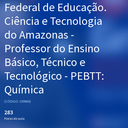
Federal de Educação.
Pós
Ciência e Tecnologia
Graduação
do Amazonas -
OAB
Professor do Ensino
Mentorias
Básico, Técnico e
Questões grátis
Conteúdo gratuito
Tecnológico - PEBTT:
Blog
Química
Aprovados
(CÓDIGO: 199860)
Atendimento
283
Horas de aula