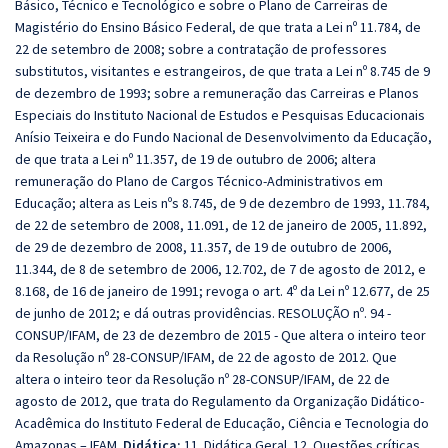
Básico, Técnico e Tecnológico e sobre o Plano de Carreiras de
Magistério do Ensino Básico Federal, de que trata a Lei nº 11.784, de
22 de setembro de 2008; sobre a contratação de professores
substitutos, visitantes e estrangeiros, de que trata a Lei nº 8.745 de 9
de dezembro de 1993; sobre a remuneração das Carreiras e Planos
Especiais do Instituto Nacional de Estudos e Pesquisas Educacionais
Anísio Teixeira e do Fundo Nacional de Desenvolvimento da Educação,
de que trata a Lei nº 11.357, de 19 de outubro de 2006; altera
remuneração do Plano de Cargos Técnico-Administrativos em
Educação; altera as Leis nºs 8.745, de 9 de dezembro de 1993, 11.784,
de 22 de setembro de 2008, 11.091, de 12 de janeiro de 2005, 11.892,
de 29 de dezembro de 2008, 11.357, de 19 de outubro de 2006,
11.344, de 8 de setembro de 2006, 12.702, de 7 de agosto de 2012, e
8.168, de 16 de janeiro de 1991; revoga o art. 4º da Lei nº 12.677, de 25
de junho de 2012; e dá outras providências. RESOLUÇÃO nº. 94 -
CONSUP/IFAM, de 23 de dezembro de 2015 - Que altera o inteiro teor
da Resolução nº 28-CONSUP/IFAM, de 22 de agosto de 2012. Que
altera o inteiro teor da Resolução nº 28-CONSUP/IFAM, de 22 de
agosto de 2012, que trata do Regulamento da Organização Didático-
Acadêmica do Instituto Federal de Educação, Ciência e Tecnologia do
Amazonas – IFAM.
Didática:
11. Didática Geral. 12. Questões críticas