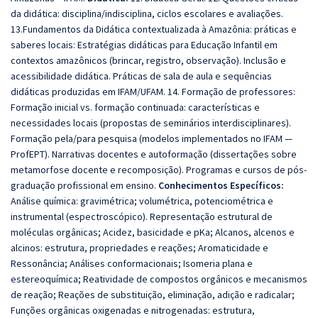
da didática: disciplina/indisciplina, ciclos escolares e avaliações.
13.Fundamentos da Didática contextualizada à Amazônia: práticas e
saberes locais: Estratégias didáticas para Educação Infantil em
contextos amazônicos (brincar, registro, observação). Inclusão e
acessibilidade didática. Práticas de sala de aula e sequências
didáticas produzidas em IFAM/UFAM. 14. Formação de professores:
Formação inicial vs. formação continuada: características e
necessidades locais (propostas de seminários interdisciplinares).
Formação pela/para pesquisa (modelos implementados no IFAM —
ProfEPT). Narrativas docentes e autoformação (dissertações sobre
metamorfose docente e recomposição). Programas e cursos de pós-
graduação profissional em ensino.
Conhecimentos Específicos:
Análise química: gravimétrica; volumétrica, potenciométrica e
instrumental (espectroscópico). Representação estrutural de
moléculas orgânicas; Acidez, basicidade e pKa; Alcanos, alcenos e
alcinos: estrutura, propriedades e reações; Aromaticidade e
Ressonância; Análises conformacionais; Isomeria plana e
estereoquímica; Reatividade de compostos orgânicos e mecanismos
de reação; Reações de substituição, eliminação, adição e radicalar;
Funções orgânicas oxigenadas e nitrogenadas: estrutura,