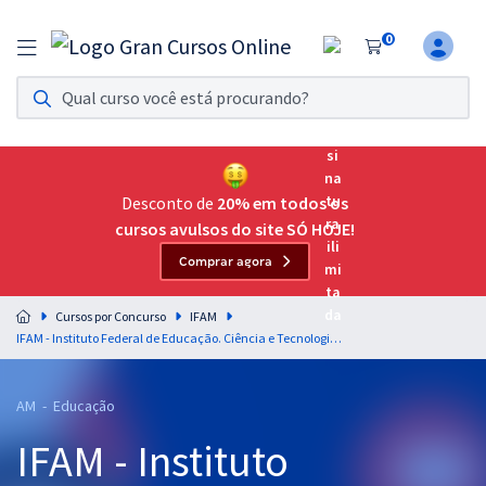
0
Assinatura Ilimitada 11
Acesso a todos os cursos. Teste grátis por 7 dias!
Assinatura OAB Até Passar
Acesso ilimitado a toda preparação para o Exame da
Desconto de
20% em todos os
Ordem, até você passar!
cursos avulsos do site SÓ HOJE!
Comprar agora
Residências Multiprofissionais
Preparação completa e intensiva para as principais
Cursos por Concurso
IFAM
residências em saúde do Brasil
IFAM - Instituto Federal de Educação. Ciência e Tecnologia do Amazonas - Professor do Ensino Básico, Técnico e Tecnológico - PEBTT: Química
Concursos
AM - Educação
Assinatura Ilimitada
IFAM - Instituto
Cursos 20% OFF