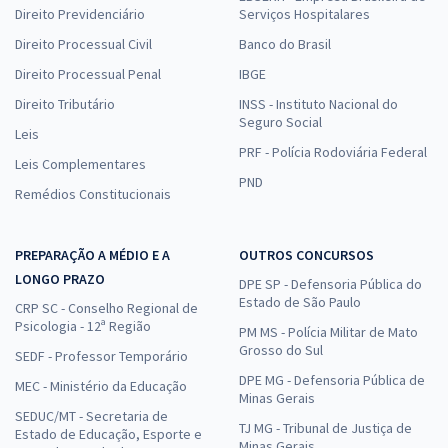
Direito Previdenciário
Serviços Hospitalares
Direito Processual Civil
Banco do Brasil
Direito Processual Penal
IBGE
Direito Tributário
INSS - Instituto Nacional do
Seguro Social
Leis
PRF - Polícia Rodoviária Federal
Leis Complementares
PND
Remédios Constitucionais
PREPARAÇÃO A MÉDIO E A
OUTROS CONCURSOS
LONGO PRAZO
DPE SP - Defensoria Pública do
Estado de São Paulo
CRP SC - Conselho Regional de
Psicologia - 12ª Região
PM MS - Polícia Militar de Mato
Grosso do Sul
SEDF - Professor Temporário
DPE MG - Defensoria Pública de
MEC - Ministério da Educação
Minas Gerais
SEDUC/MT - Secretaria de
TJ MG - Tribunal de Justiça de
Estado de Educação, Esporte e
Minas Gerais