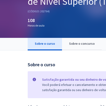
de Nível Superior (
Pós
(CÓDIGO: 202764)
Graduação
108
Horas de aula
OAB
Mentorias
Sobre o curso
Sobre o concurso
Questões grátis
Conteúdo gratuito
Sobre o curso
Blog
Aprovados
Satisfação garantida ou seu dinheiro de vo
Você poderá efetuar o cancelamento e obter 
satisfação garantida ou seu dinheiro de volta
Atendimento