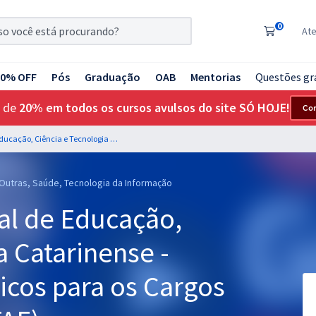
0
At
20% OFF
Pós
Graduação
OAB
Mentorias
Questões gr
 de
20% em todos os cursos avulsos do site SÓ HOJE!
Co
IFC - Instituto Federal de Educação, Ciência e Tecnologia Catarinense - Conhecimentos Básicos para os Cargos de Nível Superior (TAE)
 Outras, Saúde, Tecnologia da Informação
ral de Educação,
a Catarinense -
cos para os Cargos