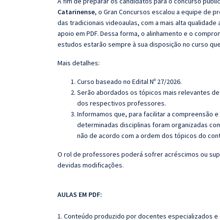
A fim de preparar os candidatos para o concurso públi
Catarinense
, o Gran Concursos escalou a equipe de p
das tradicionais videoaulas, com a mais alta qualidad
apoio em PDF. Dessa forma, o alinhamento e o compro
estudos estarão sempre à sua disposição no curso qu
Mais detalhes:
Curso baseado no Edital Nº 27/2026
.
Serão abordados os tópicos mais relevantes de 
dos respectivos professores.
Informamos que, para facilitar a compreensão e
determinadas disciplinas foram organizadas com
não de acordo com a ordem dos tópicos do con
O rol de professores poderá sofrer acréscimos ou sup
devidas modificações.
AULAS EM PDF:
1. Conteúdo produzido por docentes especializados e