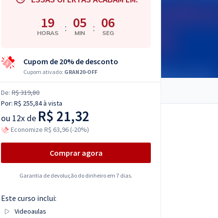
19
05
05
:
:
HORAS
MIN
SEG
Cupom de 20% de desconto
Cupom ativado:
GRAN20-OFF
De:
R$ 319,80
Por:
R$ 255,84
à vista
R$ 21,32
ou
12x de
Economize R$ 63,96 (-20%)
Comprar agora
Garantia de devolução do dinheiro em 7 dias.
Este curso inclui:
Videoaulas