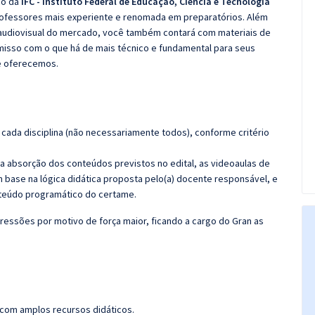
co da
IFC - Instituto Federal de Educação, Ciência e Tecnologia
rofessores mais experiente e renomada em preparatórios. Além
e audiovisual do mercado, você também contará com materiais de
misso com o que há de mais técnico e fundamental para seus
e oferecemos.
cada disciplina (não necessariamente todos), conforme critério
 a absorção dos conteúdos previstos no edital, as videoaulas de
 base na lógica didática proposta pelo(a) docente responsável, e
teúdo programático do certame.
ressões por motivo de força maior, ficando a cargo do Gran as
 com amplos recursos didáticos.