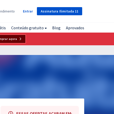
Assinatura
Ilimitada
11
endimento
Entrar
átis
Conteúdo gratuito
Blog
Aprovados
mprar agora
ESSAS OFERTAS ACABAM EM: