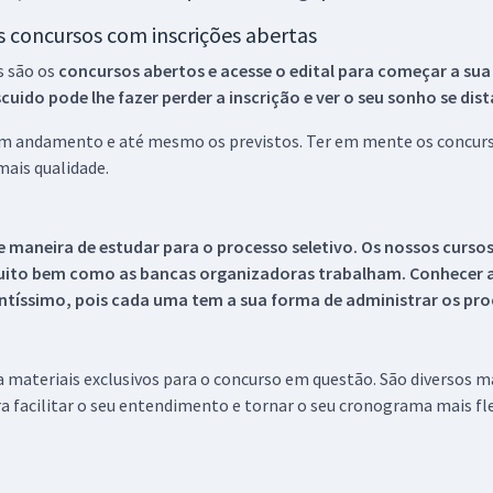
os concursos com inscrições abertas
s são os
concursos abertos e acesse o edital para começar a sua
ido pode lhe fazer perder a inscrição e ver o seu sonho se dis
 em andamento e até mesmo os previstos. Ter em mente os concurso
ais qualidade.
 maneira de estudar para o processo seletivo. Os nossos curso
uito bem como as bancas organizadoras trabalham. Conhecer a
tíssimo, pois cada uma tem a sua forma de administrar os proc
 a materiais exclusivos para o concurso em questão. São diversos 
a facilitar o seu entendimento e tornar o seu cronograma mais fle