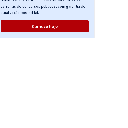
bolso. São mais de 25 mil cursos para todas as
carreiras de concursos públicos, com garantia de
atualização pós-edital.
Comece hoje