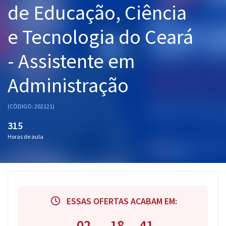
de Educação, Ciência
Pós
e Tecnologia do Ceará
Graduação
- Assistente em
OAB
Administração
Mentorias
Questões grátis
(CÓDIGO: 202121)
315
Conteúdo gratuito
Horas de aula
Blog
Aprovados
Atendimento
ESSAS OFERTAS ACABAM EM:
02
18
40