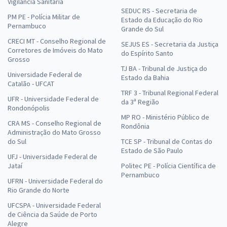
Vigilância Sanitária
SEDUC RS - Secretaria de
PM PE - Polícia Militar de
Estado da Educação do Rio
Pernambuco
Grande do Sul
CRECI MT - Conselho Regional de
SEJUS ES - Secretaria da Justiça
Corretores de Imóveis do Mato
do Espírito Santo
Grosso
TJ BA - Tribunal de Justiça do
Universidade Federal de
Estado da Bahia
Catalão - UFCAT
TRF 3 - Tribunal Regional Federal
UFR - Universidade Federal de
da 3ª Região
Rondonópolis
MP RO - Ministério Público de
CRA MS - Conselho Regional de
Rondônia
Administração do Mato Grosso
do Sul
TCE SP - Tribunal de Contas do
Estado de São Paulo
UFJ - Universidade Federal de
Jataí
Politec PE - Polícia Científica de
Pernambuco
UFRN - Universidade Federal do
Rio Grande do Norte
UFCSPA - Universidade Federal
de Ciência da Saúde de Porto
Alegre