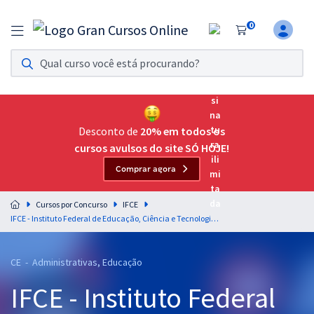
0
Assinatura Ilimitada 11
Acesso a todos os cursos. Teste grátis por 7 dias!
Assinatura OAB Até Passar
Acesso ilimitado a toda preparação para o Exame da
Desconto de
20% em todos os
Ordem, até você passar!
cursos avulsos do site SÓ HOJE!
Comprar agora
Residências Multiprofissionais
Preparação completa e intensiva para as principais
Cursos por Concurso
IFCE
residências em saúde do Brasil
IFCE - Instituto Federal de Educação, Ciência e Tecnologia do Ceará - Assistente em Administração
Concursos
CE - Administrativas, Educação
Assinatura Ilimitada
IFCE - Instituto Federal
Cursos 20% OFF