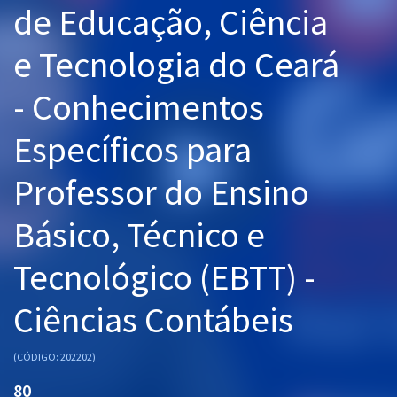
de Educação, Ciência
Pós
e Tecnologia do Ceará
Graduação
- Conhecimentos
OAB
Específicos para
Mentorias
Professor do Ensino
Questões grátis
Conteúdo gratuito
Básico, Técnico e
Blog
Tecnológico (EBTT) -
Aprovados
Ciências Contábeis
Atendimento
(CÓDIGO: 202202)
80