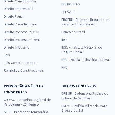
Direito Constitucional
PETROBRAS
Direito Empresarial
SEFAZ DF
Direito Penal
EBSERH - Empresa Brasileira de
Direito Previdenciário
Serviços Hospitalares
Direito Processual Civil
Banco do Brasil
Direito Processual Penal
IBGE
Direito Tributário
INSS - Instituto Nacional do
Seguro Social
Leis
PRF - Polícia Rodoviária Federal
Leis Complementares
PND
Remédios Constitucionais
PREPARAÇÃO A MÉDIO E A
OUTROS CONCURSOS
LONGO PRAZO
DPE SP - Defensoria Pública do
Estado de São Paulo
CRP SC - Conselho Regional de
Psicologia - 12ª Região
PM MS - Polícia Militar de Mato
Grosso do Sul
SEDF - Professor Temporário