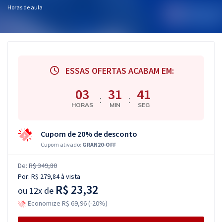
Horas de aula
ESSAS OFERTAS ACABAM EM:
03
31
40
:
:
HORAS
MIN
SEG
Cupom de 20% de desconto
Cupom ativado:
GRAN20-OFF
De:
R$ 349,80
Por:
R$ 279,84
à vista
R$ 23,32
ou
12x de
Economize R$ 69,96 (-20%)