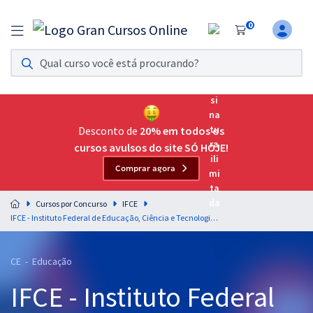
0
Assinatura Ilimitada 11
Acesso a todos os cursos. Teste grátis por 7 dias!
Assinatura OAB Até Passar
Acesso ilimitado a toda preparação para o Exame da
Desconto de
20% em todos os
Ordem, até você passar!
cursos avulsos do site SÓ HOJE!
Comprar agora
Residências Multiprofissionais
Preparação completa e intensiva para as principais
Cursos por Concurso
IFCE
residências em saúde do Brasil
IFCE - Instituto Federal de Educação, Ciência e Tecnologia do Ceará - Conhecimentos Específicos para Professor do Ensino Básico, Técnico e Tecnológico (EBTT) - Ciências Contábeis
Concursos
CE - Educação
Assinatura Ilimitada
IFCE - Instituto Federal
Cursos 20% OFF