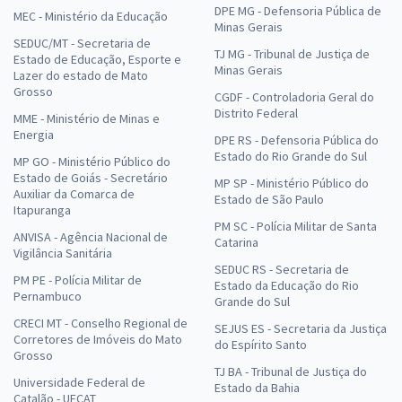
DPE MG - Defensoria Pública de
MEC - Ministério da Educação
Minas Gerais
SEDUC/MT - Secretaria de
TJ MG - Tribunal de Justiça de
Estado de Educação, Esporte e
Minas Gerais
Lazer do estado de Mato
Grosso
CGDF - Controladoria Geral do
Distrito Federal
MME - Ministério de Minas e
Energia
DPE RS - Defensoria Pública do
Estado do Rio Grande do Sul
MP GO - Ministério Público do
Estado de Goiás - Secretário
MP SP - Ministério Público do
Auxiliar da Comarca de
Estado de São Paulo
Itapuranga
PM SC - Polícia Militar de Santa
ANVISA - Agência Nacional de
Catarina
Vigilância Sanitária
SEDUC RS - Secretaria de
PM PE - Polícia Militar de
Estado da Educação do Rio
Pernambuco
Grande do Sul
CRECI MT - Conselho Regional de
SEJUS ES - Secretaria da Justiça
Corretores de Imóveis do Mato
do Espírito Santo
Grosso
TJ BA - Tribunal de Justiça do
Universidade Federal de
Estado da Bahia
Catalão - UFCAT