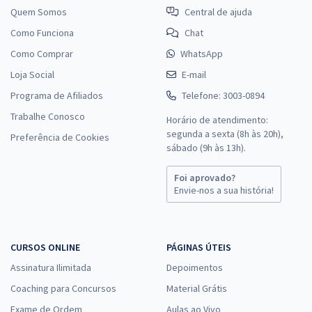
Quem Somos
Central de ajuda
Como Funciona
Chat
Como Comprar
WhatsApp
Loja Social
E-mail
Programa de Afiliados
Telefone: 3003-0894
Trabalhe Conosco
Horário de atendimento:
segunda a sexta (8h às 20h),
Preferência de Cookies
sábado (9h às 13h).
Foi aprovado?
Envie-nos a sua história!
CURSOS ONLINE
PÁGINAS ÚTEIS
Assinatura Ilimitada
Depoimentos
Coaching para Concursos
Material Grátis
Exame de Ordem
Aulas ao Vivo