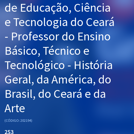
de Educação, Ciência
Pós
e Tecnologia do Ceará
Graduação
- Professor do Ensino
OAB
Básico, Técnico e
Mentorias
Tecnológico - História
Questões grátis
Conteúdo gratuito
Geral, da América, do
Blog
Brasil, do Ceará e da
Aprovados
Arte
Atendimento
(CÓDIGO: 202194)
253