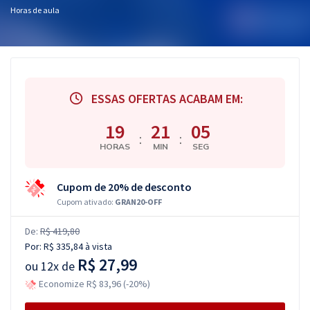
Horas de aula
ESSAS OFERTAS ACABAM EM:
19
21
04
:
:
HORAS
MIN
SEG
Cupom de 20% de desconto
Cupom ativado:
GRAN20-OFF
De:
R$ 419,80
Por:
R$ 335,84
à vista
R$ 27,99
ou
12x de
Economize R$ 83,96 (-20%)