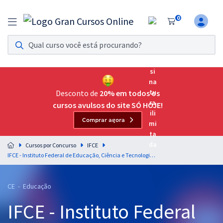
0
Assinatura Ilimitada 11
Acesso a todos os cursos. Teste grátis por 7 dias!
Assinatura OAB Até Passar
Acesso ilimitado a toda preparação para o Exame da
Desconto de
20% em todos os
Ordem, até você passar!
cursos avulsos do site SÓ HOJE!
Comprar agora
Residências Multiprofissionais
Preparação completa e intensiva para as principais
Cursos por Concurso
IFCE
residências em saúde do Brasil
IFCE - Instituto Federal de Educação, Ciência e Tecnologia do Ceará - Professor do Ensino Básico, Técnico e Tecnológico - História Geral, da América, do Brasil, do Ceará e da Arte
Concursos
CE - Educação
Assinatura Ilimitada
IFCE - Instituto Federal
Cursos 20% OFF