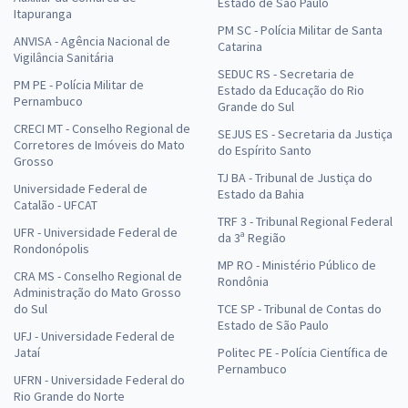
Estado de São Paulo
Itapuranga
PM SC - Polícia Militar de Santa
ANVISA - Agência Nacional de
Catarina
Vigilância Sanitária
SEDUC RS - Secretaria de
PM PE - Polícia Militar de
Estado da Educação do Rio
Pernambuco
Grande do Sul
CRECI MT - Conselho Regional de
SEJUS ES - Secretaria da Justiça
Corretores de Imóveis do Mato
do Espírito Santo
Grosso
TJ BA - Tribunal de Justiça do
Universidade Federal de
Estado da Bahia
Catalão - UFCAT
TRF 3 - Tribunal Regional Federal
UFR - Universidade Federal de
da 3ª Região
Rondonópolis
MP RO - Ministério Público de
CRA MS - Conselho Regional de
Rondônia
Administração do Mato Grosso
do Sul
TCE SP - Tribunal de Contas do
Estado de São Paulo
UFJ - Universidade Federal de
Jataí
Politec PE - Polícia Científica de
Pernambuco
UFRN - Universidade Federal do
Rio Grande do Norte