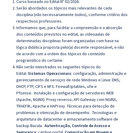
Curso baseado no Edital Nº 02/2026.
Serão abordados os tópicos mais relevantes de cada
disciplina (não necessariamente todos), conforme critério dos
respectivos professores.
Informamos que, para facilitar a compreensão e a absorção
dos conteúdos previstos no edital, as videoaulas de
determinadas disciplinas foram organizadas com base na
lógica didática proposta pelo(a) docente responsável, e não
de acordo com a ordem dos tópicos do conteúdo
programático do certame.
Não serão ministrados os seguintes tópicos do
Edital:
Sistemas Operacionais
:
configuração, administração e
gerenciamento de serviços de rede Windows e Linux:
D
NS,
DHCP, FTP, CIFS e NFS. Firewall Iptables, ufw e
Pfsense.
Instalação e configuração de servidores WEB
(Apache, NGINX). Proxy reverso, API Gateway com NGINX,
TRAEFIK, Apache e HAProxy. Técnicas para detecção de
problemas e otimização de desempenho.
Tecnologias e
arquitetura de datacenter e armazenamento:
software de
backup Bacula.
Autenticação, Controle de Acesso e
Segurança
:
captive portal.
Computação em Nuvem e