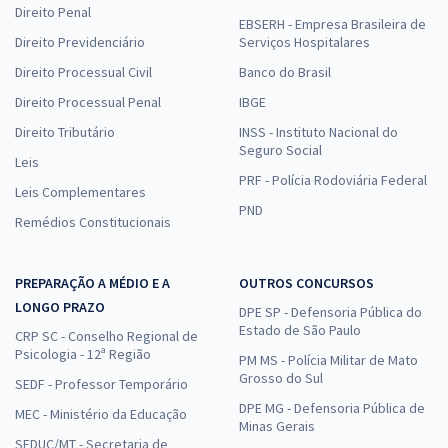
Direito Penal
EBSERH - Empresa Brasileira de
Direito Previdenciário
Serviços Hospitalares
Direito Processual Civil
Banco do Brasil
Direito Processual Penal
IBGE
Direito Tributário
INSS - Instituto Nacional do
Seguro Social
Leis
PRF - Polícia Rodoviária Federal
Leis Complementares
PND
Remédios Constitucionais
PREPARAÇÃO A MÉDIO E A
OUTROS CONCURSOS
LONGO PRAZO
DPE SP - Defensoria Pública do
Estado de São Paulo
CRP SC - Conselho Regional de
Psicologia - 12ª Região
PM MS - Polícia Militar de Mato
Grosso do Sul
SEDF - Professor Temporário
DPE MG - Defensoria Pública de
MEC - Ministério da Educação
Minas Gerais
SEDUC/MT - Secretaria de