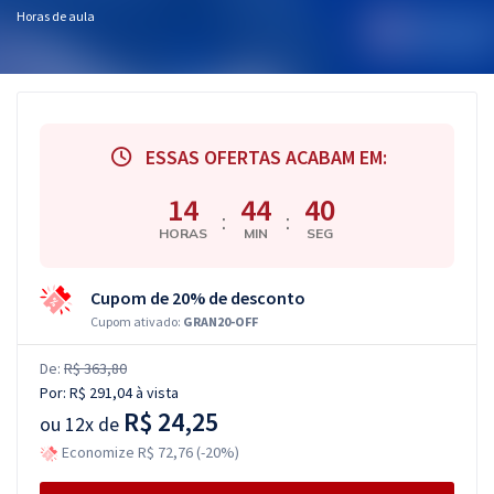
Horas de aula
ESSAS OFERTAS ACABAM EM:
14
44
39
:
:
HORAS
MIN
SEG
Cupom de 20% de desconto
Cupom ativado:
GRAN20-OFF
De:
R$ 363,80
Por:
R$ 291,04
à vista
R$ 24,25
ou
12x de
Economize R$ 72,76 (-20%)