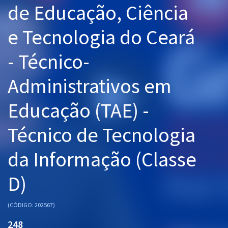
de Educação, Ciência
Pós
e Tecnologia do Ceará
Graduação
- Técnico-
OAB
Administrativos em
Mentorias
Educação (TAE) -
Questões grátis
Conteúdo gratuito
Técnico de Tecnologia
Blog
da Informação (Classe
Aprovados
D)
Atendimento
(CÓDIGO: 202567)
248