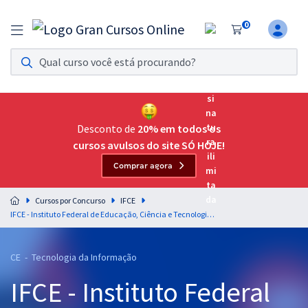
0
Assinatura Ilimitada 11
Acesso a todos os cursos. Teste grátis por 7 dias!
Assinatura OAB Até Passar
Acesso ilimitado a toda preparação para o Exame da
Desconto de
20% em todos os
Ordem, até você passar!
cursos avulsos do site SÓ HOJE!
Comprar agora
Residências Multiprofissionais
Preparação completa e intensiva para as principais
Cursos por Concurso
IFCE
residências em saúde do Brasil
IFCE - Instituto Federal de Educação, Ciência e Tecnologia do Ceará - Técnico-Administrativos em Educação (TAE) - Técnico de Tecnologia da Informação (Classe D)
Concursos
CE - Tecnologia da Informação
Assinatura Ilimitada
IFCE - Instituto Federal
Cursos 20% OFF