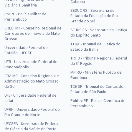
Catarina
Vigilância Sanitária
SEDUC RS - Secretaria de
PM PE - Polícia Militar de
Estado da Educação do Rio
Pernambuco
Grande do Sul
CRECI MT - Conselho Regional de
SEJUS ES - Secretaria da Justiça
Corretores de Imóveis do Mato
do Espírito Santo
Grosso
TJ BA - Tribunal de Justiça do
Universidade Federal de
Estado da Bahia
Catalão - UFCAT
TRF 3 - Tribunal Regional Federal
UFR - Universidade Federal de
da 3ª Região
Rondonópolis
MP RO - Ministério Público de
CRA MS - Conselho Regional de
Rondônia
Administração do Mato Grosso
do Sul
TCE SP - Tribunal de Contas do
Estado de São Paulo
UFJ - Universidade Federal de
Jataí
Politec PE - Polícia Científica de
Pernambuco
UFRN - Universidade Federal do
Rio Grande do Norte
UFCSPA - Universidade Federal
de Ciência da Saúde de Porto