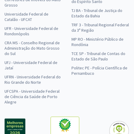
do Espírito Santo
Grosso
TJ BA - Tribunal de Justiça do
Universidade Federal de
Estado da Bahia
Catalão - UFCAT
TRF 3 - Tribunal Regional Federal
UFR - Universidade Federal de
da 3ª Região
Rondonópolis
MP RO - Ministério Público de
CRA MS - Conselho Regional de
Rondônia
Administração do Mato Grosso
do Sul
TCE SP - Tribunal de Contas do
Estado de São Paulo
UFJ - Universidade Federal de
Jataí
Politec PE - Polícia Científica de
Pernambuco
UFRN - Universidade Federal do
Rio Grande do Norte
UFCSPA - Universidade Federal
de Ciência da Saúde de Porto
Alegre