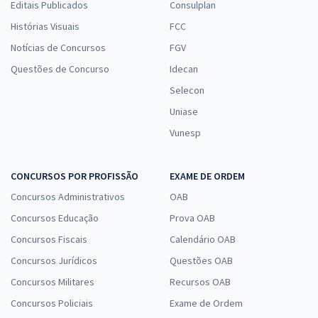
Editais Publicados
Consulplan
Histórias Visuais
FCC
Notícias de Concursos
FGV
Questões de Concurso
Idecan
Selecon
Uniase
Vunesp
CONCURSOS POR PROFISSÃO
EXAME DE ORDEM
Concursos Administrativos
OAB
Concursos Educação
Prova OAB
Concursos Fiscais
Calendário OAB
Concursos Jurídicos
Questões OAB
Concursos Militares
Recursos OAB
Concursos Policiais
Exame de Ordem