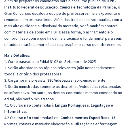
A fim de preparar os candidatos para o concurso público da
IFPB -
Instituto Federal de Educação, Ciência e Tecnologia da Paraíba
, o
Gran Concursos escalou a equipe de professores mais experiente e
renomada em preparatórios. Além das tradicionais videoaulas, com a
mais alta qualidade audiovisual do mercado, você também contará
com materiais de apoio em PDF. Dessa forma, o alinhamento e o
compromisso com o que há de mais técnico e fundamental para seus
estudos estarão sempre à sua disposição no curso que oferecemos.
Mais Detalhes:
1. Curso baseado no Edital Nº 02 de Setembro de 2025.
2. Serão abordados os tópicos relevantes (não necessariamente
todos) a critério dos professores.
3. Carga horária prevista: 880 Videoaulas (aproximadamente).
4. Serão ministradas somente as disciplinas/videoaulas relacionadas
no informativo. Portanto, os demais conteúdos mesmo constando no
edital, não serão ministrados.
4.1 O curso
não
contemplará:
Língua Portuguesa; Legislação e
Informática.
4.2 O curso
não
contemplará em
Conhecimentos Específicos:
15.
Normas, rotinas e manuais: elaboração e utilização na enfermagem.