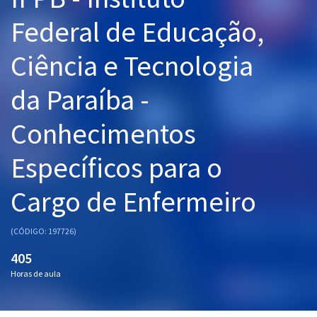
Pós
Federal de Educação,
Graduação
Ciência e Tecnologia
OAB
da Paraíba -
Mentorias
Conhecimentos
Questões grátis
Específicos para o
Conteúdo gratuito
Cargo de Enfermeiro
Blog
Aprovados
(CÓDIGO: 197726)
405
Atendimento
Horas de aula