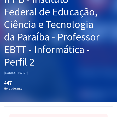
Pós
Federal de Educação,
Graduação
Ciência e Tecnologia
OAB
da Paraíba - Professor
Mentorias
EBTT - Informática -
Questões grátis
Perfil 2
Conteúdo gratuito
(CÓDIGO: 197626)
Blog
447
Aprovados
Horas de aula
Atendimento