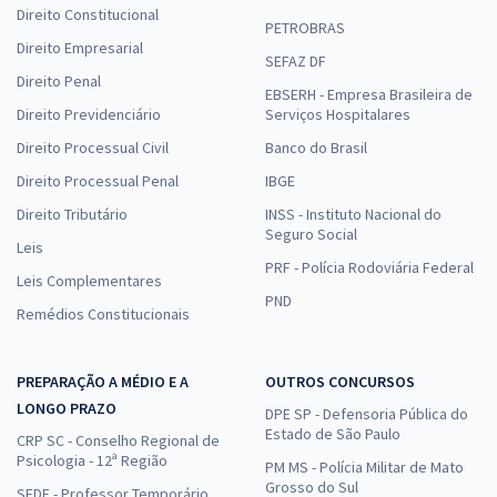
Direito Constitucional
PETROBRAS
Direito Empresarial
SEFAZ DF
Direito Penal
EBSERH - Empresa Brasileira de
Direito Previdenciário
Serviços Hospitalares
Direito Processual Civil
Banco do Brasil
Direito Processual Penal
IBGE
Direito Tributário
INSS - Instituto Nacional do
Seguro Social
Leis
PRF - Polícia Rodoviária Federal
Leis Complementares
PND
Remédios Constitucionais
PREPARAÇÃO A MÉDIO E A
OUTROS CONCURSOS
LONGO PRAZO
DPE SP - Defensoria Pública do
Estado de São Paulo
CRP SC - Conselho Regional de
Psicologia - 12ª Região
PM MS - Polícia Militar de Mato
Grosso do Sul
SEDF - Professor Temporário