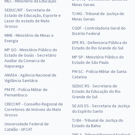
MEC - Ministério da Educação
Minas Gerais
SEDUC/MT - Secretaria de
TJ MG - Tribunal de Justiça de
Estado de Educação, Esporte e
Minas Gerais
Lazer do estado de Mato
Grosso
CGDF - Controladoria Geral do
Distrito Federal
MME - Ministério de Minas e
Energia
DPE RS - Defensoria Pública do
Estado do Rio Grande do Sul
MP GO - Ministério Público do
Estado de Goiás - Secretário
MP SP - Ministério Público do
Auxiliar da Comarca de
Estado de São Paulo
Itapuranga
PM SC - Polícia Militar de Santa
ANVISA - Agência Nacional de
Catarina
Vigilância Sanitária
SEDUC RS - Secretaria de
PM PE - Polícia Militar de
Estado da Educação do Rio
Pernambuco
Grande do Sul
CRECI MT - Conselho Regional de
SEJUS ES - Secretaria da Justiça
Corretores de Imóveis do Mato
do Espírito Santo
Grosso
TJ BA - Tribunal de Justiça do
Universidade Federal de
Estado da Bahia
Catalão - UFCAT
TRF 3 - Tribunal Regional Federal