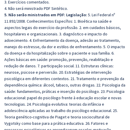
3. Exercícios comentados.
4. Não será ministrado PDF Sintético.
5. Não serão ministrados em PDF: Legislação:
5. Lei Federal nº
11.892/2008. Conhecimentos Específos: 1. Bioética na saúde e
aspectos legais do exercício da profissão. 2. em cuidados básicos,
hospitalares e organizacionais. 3. diagnóstico e impacto do
adoecimento. 4. Enfrentamento da doença, adesão ao tratamento,
manejo do estresse, da dor e estilos de enfrentamento. 5. O impacto
da doença e da hospitalização sobre o paciente e sua família. 6.
Ações básicas em saúde: promoção, prevenção, reabilitação e
redução de danos. 7. participação social. 11. Estruturas clínicas:
neurose, psicose e perversão. 20. Estratégias de intervenção
psicológica em diferentes contextos. 21. Tratamento e prevenção da
dependência química: álcool, tabaco, outras drogas. 22. Psicologia da
saúde: fundamentos, práticas e inserção do psicólogo. 23. Psicologia
educacional: papel do psicólogo frente à educação escolar e novas
tecnologias. 24. Psicologia evolutiva: teorias da infância e
adolescência aplicadas ao trabalho do psicólogo educacional. 25.
Teoria genético-cognitiva de Piaget e teoria sociocultural de
Vygotsky como base para a prática educativa. 26. Fatores e
processos psicológicos na aprendizagem escolar: motivação,