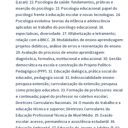
(Lacan). 22. Psicologia da saúde: fundamentos, práticas e
inserção do psicólogo. 23. Psicologia educacional: papel do
psicólogo frente à educação escolar e novas tecnologias. 24.
Psicologia evolutiva: teorias da infância e adolescência
aplicadas ao trabalho do psicólogo educacional. 26.
expectativas, diversidade. 27. Alfabetização e letramento;
relação com a BNCC. 28. Modalidades de ensino-aprendizagem:
projetos didáticos, análise de erros e reorientação do ensino.
29. Avaliação do processo de ensino-aprendizagem:
diagnóstica, formativa, institucional e educacional. 30. Gestão
democrática na escola e construção do Projeto Político-
Pedagógico (PPP). 31. Educação dialógica, prática social do
educador, pedagogia social. 32. Indissociabilidade ensino-
pesquisa-extensão; curricularização da extensão; pesquisa
como princípio educativo. 33. Formação de professores: inicial
e continuada; papel do professor no coletivo escolar;
Diretrizes Curriculares Nacionais. 34. O mundo do trabalho e a
educação técnica e superior; Diretrizes Curriculares da
Educação Profissional Técnica de Nível Médio. 35. Evasão
escolar: acesso, permanência e assistência estudantil. 36.
Educação Ambiental. 37. Educação de Jovens e Adultos (EJA):