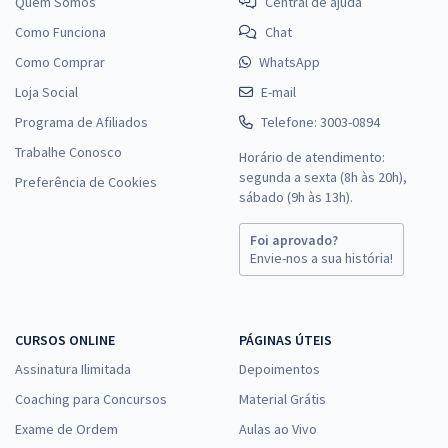
Quem Somos
Central de ajuda
Como Funciona
Chat
Como Comprar
WhatsApp
Loja Social
E-mail
Programa de Afiliados
Telefone: 3003-0894
Trabalhe Conosco
Horário de atendimento:
segunda a sexta (8h às 20h),
Preferência de Cookies
sábado (9h às 13h).
Foi aprovado?
Envie-nos a sua história!
CURSOS ONLINE
PÁGINAS ÚTEIS
Assinatura Ilimitada
Depoimentos
Coaching para Concursos
Material Grátis
Exame de Ordem
Aulas ao Vivo