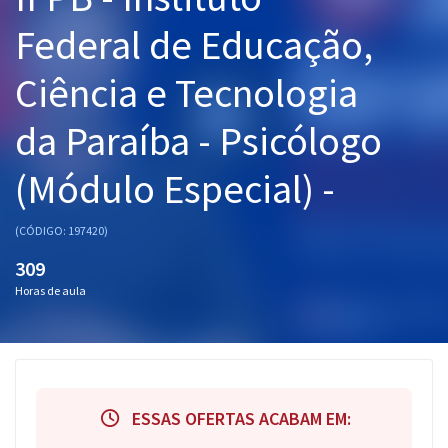
Pós
Federal de Educação,
Graduação
Ciência e Tecnologia
OAB
da Paraíba - Psicólogo
Mentorias
(Módulo Especial) -
Questões grátis
(CÓDIGO: 197420)
Conteúdo gratuito
309
Blog
Horas de aula
Aprovados
Atendimento
ESSAS OFERTAS ACABAM EM: