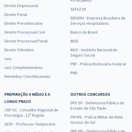
PETROBRAS
Direito Empresarial
SEFAZ DF
Direito Penal
EBSERH - Empresa Brasileira de
Direito Previdenciário
Serviços Hospitalares
Direito Processual Civil
Banco do Brasil
Direito Processual Penal
IBGE
Direito Tributário
INSS - Instituto Nacional do
Seguro Social
Leis
PRF - Polícia Rodoviária Federal
Leis Complementares
PND
Remédios Constitucionais
PREPARAÇÃO A MÉDIO E A
OUTROS CONCURSOS
LONGO PRAZO
DPE SP - Defensoria Pública do
Estado de São Paulo
CRP SC - Conselho Regional de
Psicologia - 12ª Região
PM MS - Polícia Militar de Mato
Grosso do Sul
SEDF - Professor Temporário
DPE MG - Defensoria Pública de