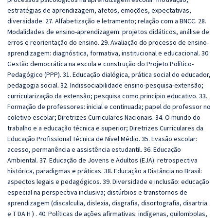
estratégias de aprendizagem, afetos, emoções, expectativas,
diversidade. 27. Alfabetização e letramento; relação com a BNCC. 28.
Modalidades de ensino-aprendizagem: projetos didáticos, análise de
erros e reorientação do ensino. 29. Avaliação do processo de ensino-
aprendizagem: diagnóstica, formativa, institucional e educacional. 30.
Gestão democrática na escola e construção do Projeto Político-
Pedagógico (PPP). 31. Educação dialógica, prática social do educador,
pedagogia social. 32. Indissociabilidade ensino-pesquisa-extensão;
curricularização da extensão; pesquisa como princípio educativo. 33.
Formação de professores: inicial e continuada; papel do professor no
coletivo escolar; Diretrizes Curriculares Nacionais. 34. O mundo do
trabalho e a educação técnica e superior; Diretrizes Curriculares da
Educação Profissional Técnica de Nível Médio. 35. Evasão escolar:
acesso, permanência e assistência estudantil. 36. Educação
Ambiental. 37. Educação de Jovens e Adultos (EJA): retrospectiva
histórica, paradigmas e práticas. 38. Educação a Distância no Brasil:
aspectos legais e pedagógicos. 39. Diversidade e inclusão: educação
especial na perspectiva inclusiva; distúrbios e transtornos de
aprendizagem (discalculia, dislexia, disgrafia, disortografia, disartria
e T DA H ) . 40. Políticas de ações afirmativas: indígenas, quilombolas,