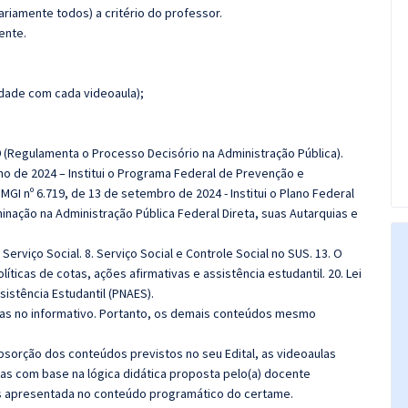
riamente todos) a critério do professor.
ente.
dade com cada videoaula);
 (Regulamenta o Processo Decisório na Administração Pública).
lho de 2024 – Institui o Programa Federal de Prevenção e
GI nº 6.719, de 13 de setembro de 2024 - Institui o Plano Federal
nação na Administração Pública Federal Direta, suas Autarquias e
 Serviço Social. 8. Serviço Social e Controle Social no SUS. 13. O
olíticas de cotas, ações afirmativas e assistência estudantil. 20. Lei
Assistência Estudantil (PNAES).
das no informativo. Portanto, os demais conteúdos mesmo
sorção dos conteúdos previstos no seu Edital, as videoaulas
as com base na lógica didática proposta pelo(a) docente
s apresentada no conteúdo programático do certame.