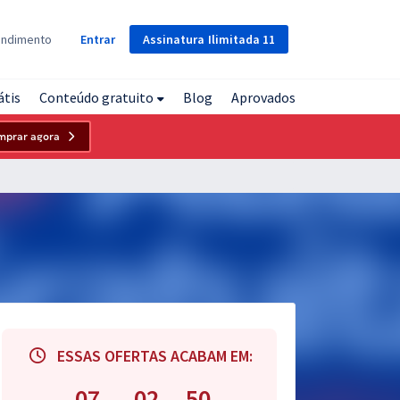
Assinatura
Ilimitada
11
endimento
Entrar
átis
Conteúdo gratuito
Blog
Aprovados
mprar agora
ESSAS OFERTAS ACABAM EM:
07
02
49