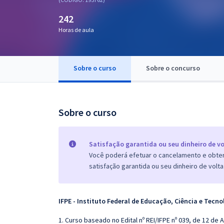
Pós
242
Graduação
Horas de aula
OAB
Sobre o curso
Sobre o concurso
Mentorias
Questões grátis
Sobre o curso
Conteúdo gratuito
Blog
Satisfação garantida ou seu dinheiro de vo
Você poderá efetuar o cancelamento e obter 
Aprovados
satisfação garantida ou seu dinheiro de volta
Atendimento
IFPE - Instituto Federal de Educação, Ciência e Tec
1. Curso baseado no Edital nº REI/IFPE nº 039, de 12 de