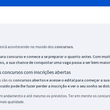
ue está acontecendo no mundo dos
concursos.
ara concurso e comece a se preparar o quanto antes. Com muita
os, a sua chance de conquistar uma vaga passa a ser bem maior
os concursos com inscrições abertas
s são os
concursos abertos e acesse o edital para começar a sua
ido pode lhe fazer perder a inscrição e ver o seu sonho se dis
 em andamento e até mesmo os previstos. Ter em mente os concurso
ais qualidade.