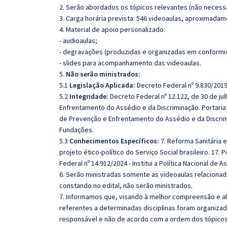
2. Serão abordados os tópicos relevantes (não necessa
3. Carga horária prevista: 546 videoaulas, aproximadam
4. Material de apoio personalizado:
- audioaulas;
- degravações (produzidas e organizadas em conformi
- slides para acompanhamento das videoaulas.
5.
Não serão ministrados:
5.1
Legislação Aplicada:
Decreto Federal nº 9.830/2019
5.2
Integridade:
Decreto Federal nº 12.122, de 30 de ju
Enfrentamento do Assédio e da Discriminação. Portaria M
de Prevenção e Enfrentamento do Assédio e da Discrimi
Fundações.
5.3
Conhecimentos Específicos:
7. Reforma Sanitária e
projeto ético-político do Serviço Social brasileiro. 17. P
Federal nº 14.912/2024 - Institui a Política Nacional de 
6. Serão ministradas somente as videoaulas relaciona
constando no edital, não serão ministrados.
7. Informamos que, visando à melhor compreensão e ab
referentes a determinadas disciplinas foram organizad
responsável e não de acordo com a ordem dos tópico