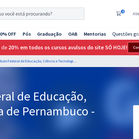
0
At
20% OFF
Pós
Graduação
OAB
Mentorias
Questões gr
 de
20% em todos os cursos avulsos do site SÓ HOJE!
Co
IFPE - Instituto Federal de Educação, Ciência e Tecnologia de Pernambuco - Assistente Social
eral de Educação,
ia de Pernambuco -