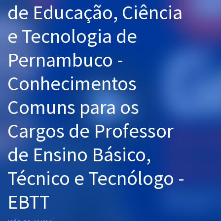
de Educação, Ciência
Pós
e Tecnologia de
Graduação
Pernambuco -
OAB
Conhecimentos
Mentorias
Comuns para os
Questões grátis
Conteúdo gratuito
Cargos de Professor
Blog
de Ensino Básico,
Aprovados
Técnico e Tecnólogo -
Atendimento
EBTT