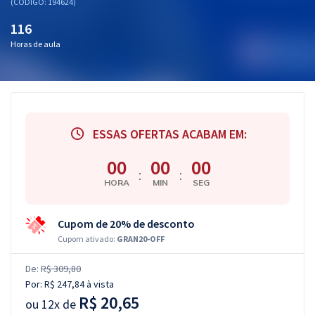
(CÓDIGO: 194624)
116
Horas de aula
ESSAS OFERTAS ACABAM EM:
00
00
00
:
:
HORA
MIN
SEG
Cupom de 20% de desconto
Cupom ativado:
GRAN20-OFF
De:
R$ 309,80
Por:
R$ 247,84
à vista
R$ 20,65
ou
12x de