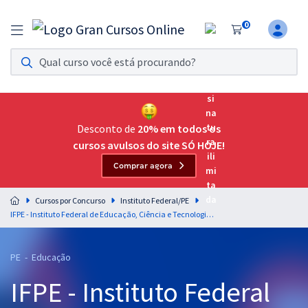
0
Assinatura Ilimitada 11
Acesso a todos os cursos. Teste grátis por 7 dias!
Assinatura OAB Até Passar
Acesso ilimitado a toda preparação para o Exame da
Desconto de
20% em todos os
Ordem, até você passar!
cursos avulsos do site SÓ HOJE!
Comprar agora
Residências Multiprofissionais
Preparação completa e intensiva para as principais
Cursos por Concurso
Instituto Federal/PE
residências em saúde do Brasil
IFPE - Instituto Federal de Educação, Ciência e Tecnologia de Pernambuco - Conhecimentos Comuns para os Cargos de Professor de Ensino Básico, Técnico e Tecnólogo - EBTT
Concursos
PE - Educação
Assinatura Ilimitada
IFPE - Instituto Federal
Cursos 20% OFF