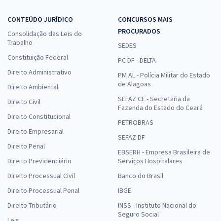
CONTEÚDO JURÍDICO
CONCURSOS MAIS
PROCURADOS
Consolidação das Leis do
Trabalho
SEDES
Constituição Federal
PC DF - DELTA
Direito Administrativo
PM AL - Polícia Militar do Estado
de Alagoas
Direito Ambiental
SEFAZ CE - Secretaria da
Direito Civil
Fazenda do Estado do Ceará
Direito Constitucional
PETROBRAS
Direito Empresarial
SEFAZ DF
Direito Penal
EBSERH - Empresa Brasileira de
Direito Previdenciário
Serviços Hospitalares
Direito Processual Civil
Banco do Brasil
Direito Processual Penal
IBGE
Direito Tributário
INSS - Instituto Nacional do
Seguro Social
Leis