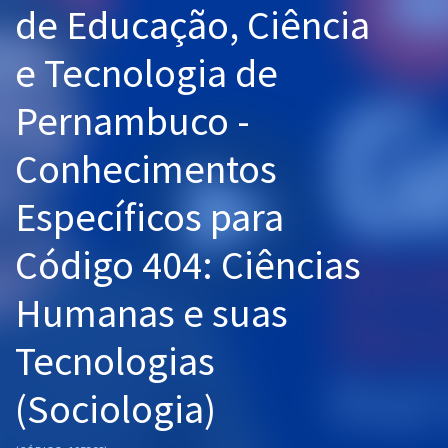
de Educação, Ciência
Pós
e Tecnologia de
Graduação
Pernambuco -
OAB
Conhecimentos
Mentorias
Específicos para
Questões grátis
Conteúdo gratuito
Código 404: Ciências
Blog
Humanas e suas
Aprovados
Tecnologias
Atendimento
(Sociologia)