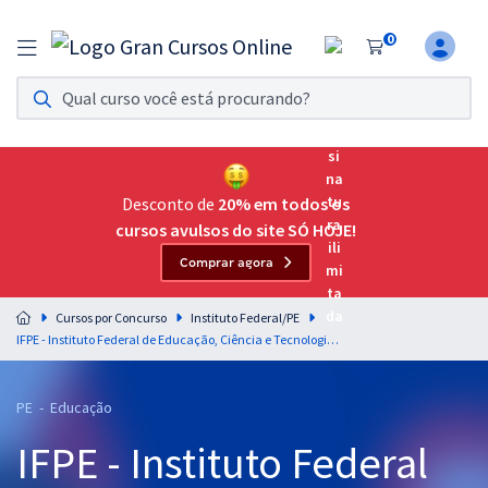
0
Assinatura Ilimitada 11
Acesso a todos os cursos. Teste grátis por 7 dias!
Assinatura OAB Até Passar
Acesso ilimitado a toda preparação para o Exame da
Desconto de
20% em todos os
Ordem, até você passar!
cursos avulsos do site SÓ HOJE!
Comprar agora
Residências Multiprofissionais
Preparação completa e intensiva para as principais
Cursos por Concurso
Instituto Federal/PE
residências em saúde do Brasil
IFPE - Instituto Federal de Educação, Ciência e Tecnologia de Pernambuco - Conhecimentos Específicos para Código 404: Ciências Humanas e suas Tecnologias (Sociologia)
Concursos
PE - Educação
Assinatura Ilimitada
IFPE - Instituto Federal
Cursos 20% OFF