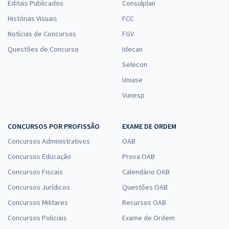
Editais Publicados
Consulplan
Histórias Visuais
FCC
Notícias de Concursos
FGV
Questões de Concurso
Idecan
Selecon
Uniase
Vunesp
CONCURSOS POR PROFISSÃO
EXAME DE ORDEM
Concursos Administrativos
OAB
Concursos Educação
Prova OAB
Concursos Fiscais
Calendário OAB
Concursos Jurídicos
Questões OAB
Concursos Militares
Recursos OAB
Concursos Policiais
Exame de Ordem