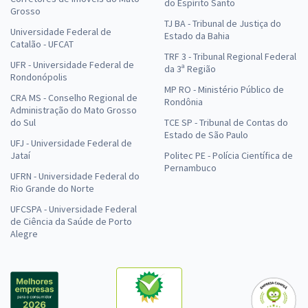
do Espírito Santo
Grosso
TJ BA - Tribunal de Justiça do
Universidade Federal de
Estado da Bahia
Catalão - UFCAT
TRF 3 - Tribunal Regional Federal
UFR - Universidade Federal de
da 3ª Região
Rondonópolis
MP RO - Ministério Público de
CRA MS - Conselho Regional de
Rondônia
Administração do Mato Grosso
do Sul
TCE SP - Tribunal de Contas do
Estado de São Paulo
UFJ - Universidade Federal de
Jataí
Politec PE - Polícia Científica de
Pernambuco
UFRN - Universidade Federal do
Rio Grande do Norte
UFCSPA - Universidade Federal
de Ciência da Saúde de Porto
Alegre