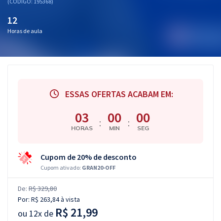
(CÓDIGO: 195368)
12
Horas de aula
ESSAS OFERTAS ACABAM EM:
02
59
59
:
:
HORAS
MIN
SEG
Cupom de 20% de desconto
Cupom ativado:
GRAN20-OFF
De:
R$ 329,80
Por:
R$ 263,84
à vista
R$ 21,99
ou
12x de