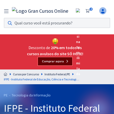
0
Assinatura Ilimitada 11
Acesso a todos os cursos. Teste grátis por 7 dias!
Assinatura OAB Até Passar
Acesso ilimitado a toda preparação para o Exame da
Desconto de
20% em todos os
Ordem, até você passar!
cursos avulsos do site SÓ HOJE!
Comprar agora
Residências Multiprofissionais
Preparação completa e intensiva para as principais
Cursos por Concurso
Instituto Federal/PE
residências em saúde do Brasil
IFPE - Instituto Federal de Educação, Ciência e Tecnologia de Pernambuco - Técnico de Laboratório - Redes De Computadores (Módulo Especial)
Concursos
PE - Tecnologia da Informação
Assinatura Ilimitada
IFPE - Instituto Federal
Cursos 20% OFF