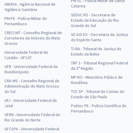
PM SC - Polícia Militar de Santa
ANVISA - Agência Nacional de
Catarina
Vigilância Sanitária
SEDUC RS - Secretaria de
PM PE - Polícia Militar de
Estado da Educação do Rio
Pernambuco
Grande do Sul
CRECI MT - Conselho Regional de
SEJUS ES - Secretaria da Justiça
Corretores de Imóveis do Mato
do Espírito Santo
Grosso
TJ BA - Tribunal de Justiça do
Universidade Federal de
Estado da Bahia
Catalão - UFCAT
TRF 3 - Tribunal Regional Federal
UFR - Universidade Federal de
da 3ª Região
Rondonópolis
MP RO - Ministério Público de
CRA MS - Conselho Regional de
Rondônia
Administração do Mato Grosso
do Sul
TCE SP - Tribunal de Contas do
Estado de São Paulo
UFJ - Universidade Federal de
Jataí
Politec PE - Polícia Científica de
Pernambuco
UFRN - Universidade Federal do
Rio Grande do Norte
UFCSPA - Universidade Federal