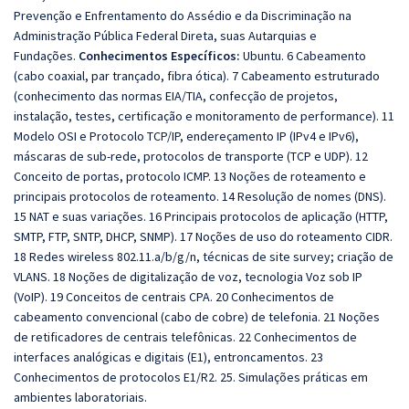
Prevenção e Enfrentamento do Assédio e da Discriminação na
Administração Pública Federal Direta, suas Autarquias e
Fundações.
Conhecimentos Específicos:
Ubuntu. 6 Cabeamento
(cabo coaxial, par trançado, fibra ótica). 7 Cabeamento estruturado
(conhecimento das normas EIA/TIA, confecção de projetos,
instalação, testes, certificação e monitoramento de performance). 11
Modelo OSI e Protocolo TCP/IP, endereçamento IP (IPv4 e IPv6),
máscaras de sub-rede, protocolos de transporte (TCP e UDP). 12
Conceito de portas, protocolo ICMP. 13 Noções de roteamento e
principais protocolos de roteamento. 14 Resolução de nomes (DNS).
15 NAT e suas variações. 16 Principais protocolos de aplicação (HTTP,
SMTP, FTP, SNTP, DHCP, SNMP). 17 Noções de uso do roteamento CIDR.
18 Redes wireless 802.11.a/b/g/n, técnicas de site survey; criação de
VLANS. 18 Noções de digitalização de voz, tecnologia Voz sob IP
(VoIP). 19 Conceitos de centrais CPA. 20 Conhecimentos de
cabeamento convencional (cabo de cobre) de telefonia. 21 Noções
de retificadores de centrais telefônicas. 22 Conhecimentos de
interfaces analógicas e digitais (E1), entroncamentos. 23
Conhecimentos de protocolos E1/R2. 25. Simulações práticas em
ambientes laboratoriais.