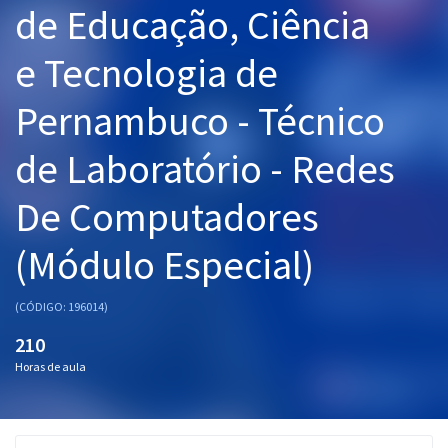
de Educação, Ciência
Pós
e Tecnologia de
Graduação
Pernambuco - Técnico
OAB
de Laboratório - Redes
Mentorias
De Computadores
Questões grátis
Conteúdo gratuito
(Módulo Especial)
Blog
(CÓDIGO: 196014)
Aprovados
210
Horas de aula
Atendimento