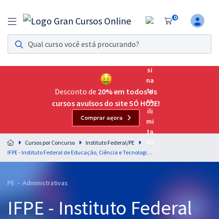
0
Assinatura Ilimitada 11
Acesso a todos os cursos. Teste grátis por 7 dias!
Assinatura OAB Até Passar
Acesso ilimitado a toda preparação para o Exame da
Desconto de
20% em todos os
Ordem, até você passar!
cursos avulsos do site SÓ HOJE!
Comprar agora
Residências Multiprofissionais
Preparação completa e intensiva para as principais
Cursos por Concurso
Instituto Federal/PE
residências em saúde do Brasil
IFPE - Instituto Federal de Educação, Ciência e Tecnologia de Pernambuco - Técnico de Tecnologia da Informação (Módulo Especial)
Concursos
PE - Administrativas
Assinatura Ilimitada
IFPE - Instituto Federal
Cursos 20% OFF