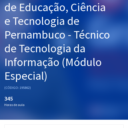
de Educação, Ciência
Pós
e Tecnologia de
Graduação
Pernambuco - Técnico
OAB
de Tecnologia da
Mentorias
Informação (Módulo
Questões grátis
Conteúdo gratuito
Especial)
Blog
(CÓDIGO: 195862)
Aprovados
345
Horas de aula
Atendimento