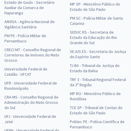
Estado de Goiás - Secretário
MP SP - Ministério Público do
Auxiliar da Comarca de
Estado de São Paulo
Itapuranga
PM SC - Polícia Militar de Santa
ANVISA - Agência Nacional de
Catarina
Vigilância Sanitária
SEDUC RS - Secretaria de
PM PE - Polícia Militar de
Estado da Educação do Rio
Pernambuco
Grande do Sul
CRECI MT - Conselho Regional de
SEJUS ES - Secretaria da Justiça
Corretores de Imóveis do Mato
do Espírito Santo
Grosso
TJ BA - Tribunal de Justiça do
Universidade Federal de
Estado da Bahia
Catalão - UFCAT
TRF 3 - Tribunal Regional Federal
UFR - Universidade Federal de
da 3ª Região
Rondonópolis
MP RO - Ministério Público de
CRA MS - Conselho Regional de
Rondônia
Administração do Mato Grosso
do Sul
TCE SP - Tribunal de Contas do
Estado de São Paulo
UFJ - Universidade Federal de
Jataí
Politec PE - Polícia Científica de
Pernambuco
UFRN - Universidade Federal do