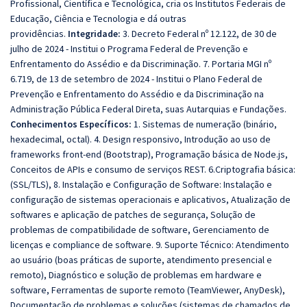
Profissional, Científica e Tecnológica, cria os Institutos Federais de
Educação, Ciência e Tecnologia e dá outras
providências.
Integridade:
3. Decreto Federal nº 12.122, de 30 de
julho de 2024 - Institui o Programa Federal de Prevenção e
Enfrentamento do Assédio e da Discriminação. 7. Portaria MGI nº
6.719, de 13 de setembro de 2024 - Institui o Plano Federal de
Prevenção e Enfrentamento do Assédio e da Discriminação na
Administração Pública Federal Direta, suas Autarquias e Fundações.
Conhecimentos Específicos:
1. Sistemas de numeração (binário,
hexadecimal, octal). 4. Design responsivo, Introdução ao uso de
frameworks front-end (Bootstrap), Programação básica de Node.js,
Conceitos de APIs e consumo de serviços REST. 6.Criptografia básica:
(SSL/TLS), 8. Instalação e Configuração de Software: Instalação e
configuração de sistemas operacionais e aplicativos, Atualização de
softwares e aplicação de patches de segurança, Solução de
problemas de compatibilidade de software, Gerenciamento de
licenças e compliance de software. 9. Suporte Técnico: Atendimento
ao usuário (boas práticas de suporte, atendimento presencial e
remoto), Diagnóstico e solução de problemas em hardware e
software, Ferramentas de suporte remoto (TeamViewer, AnyDesk),
Documentação de problemas e soluções (sistemas de chamados de