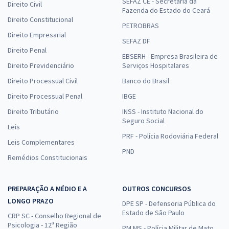
SEFAZ CE - Secretaria da
Direito Civil
Fazenda do Estado do Ceará
Direito Constitucional
PETROBRAS
Direito Empresarial
SEFAZ DF
Direito Penal
EBSERH - Empresa Brasileira de
Direito Previdenciário
Serviços Hospitalares
Direito Processual Civil
Banco do Brasil
Direito Processual Penal
IBGE
Direito Tributário
INSS - Instituto Nacional do
Seguro Social
Leis
PRF - Polícia Rodoviária Federal
Leis Complementares
PND
Remédios Constitucionais
PREPARAÇÃO A MÉDIO E A
OUTROS CONCURSOS
LONGO PRAZO
DPE SP - Defensoria Pública do
Estado de São Paulo
CRP SC - Conselho Regional de
Psicologia - 12ª Região
PM MS - Polícia Militar de Mato