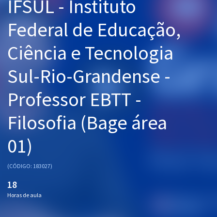
IFSUL - Instituto
Pós
Federal de Educação,
Graduação
Ciência e Tecnologia
OAB
Sul-Rio-Grandense -
Mentorias
Professor EBTT -
Questões grátis
Filosofia (Bage área
Conteúdo gratuito
01)
Blog
Aprovados
(CÓDIGO: 183027)
18
Atendimento
Horas de aula