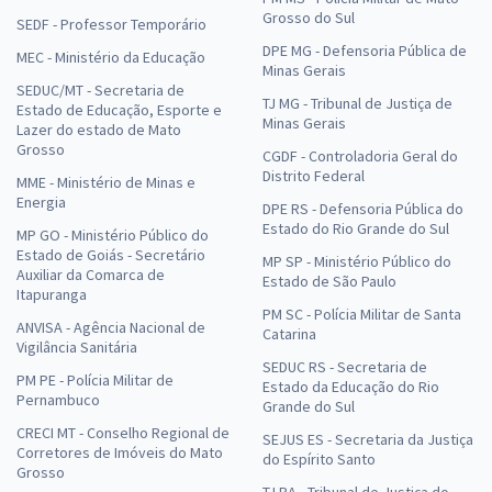
Grosso do Sul
SEDF - Professor Temporário
DPE MG - Defensoria Pública de
MEC - Ministério da Educação
Minas Gerais
SEDUC/MT - Secretaria de
TJ MG - Tribunal de Justiça de
Estado de Educação, Esporte e
Minas Gerais
Lazer do estado de Mato
Grosso
CGDF - Controladoria Geral do
Distrito Federal
MME - Ministério de Minas e
Energia
DPE RS - Defensoria Pública do
Estado do Rio Grande do Sul
MP GO - Ministério Público do
Estado de Goiás - Secretário
MP SP - Ministério Público do
Auxiliar da Comarca de
Estado de São Paulo
Itapuranga
PM SC - Polícia Militar de Santa
ANVISA - Agência Nacional de
Catarina
Vigilância Sanitária
SEDUC RS - Secretaria de
PM PE - Polícia Militar de
Estado da Educação do Rio
Pernambuco
Grande do Sul
CRECI MT - Conselho Regional de
SEJUS ES - Secretaria da Justiça
Corretores de Imóveis do Mato
do Espírito Santo
Grosso
TJ BA - Tribunal de Justiça do