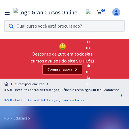
0
Assinatura Ilimitada 11
Acesso a todos os cursos. Teste grátis por 7 dias!
Assinatura OAB Até Passar
Acesso ilimitado a toda preparação para o Exame da
Desconto de
20% em todos os
Ordem, até você passar!
cursos avulsos do site SÓ HOJE!
Comprar agora
Residências Multiprofissionais
Preparação completa e intensiva para as principais
Cursos por Concurso
residências em saúde do Brasil
IFSUL - Instituto Federal de Educação, Ciência e Tecnologia Sul-Rio-Grandense
Concursos
IFSUL - Instituto Federal de Educação, Ciência e Tecnologia Sul-Rio-Grandense - Professor EBTT - Filosofia (Bage área 01)
Assinatura Ilimitada
RS - Educação
Cursos 20% OFF