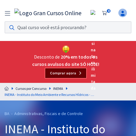
0
Assinatura Ilimitada 11
Acesso a todos os cursos. Teste grátis por 7 dias!
Assinatura OAB Até Passar
Acesso ilimitado a toda preparação para o Exame da
Desconto de
20% em todos os
Ordem, até você passar!
cursos avulsos do site SÓ HOJE!
Comprar agora
Residências Multiprofissionais
Preparação completa e intensiva para as principais
Cursos por Concurso
INEMA
residências em saúde do Brasil
INEMA - Instituto do Meio Ambiente e Recursos Hídricos - Conhecimentos Básicos (Pré-Edital)
Concursos
BA - Administrativas, Fiscais e de Controle
Assinatura Ilimitada
INEMA - Instituto do
Cursos 20% OFF