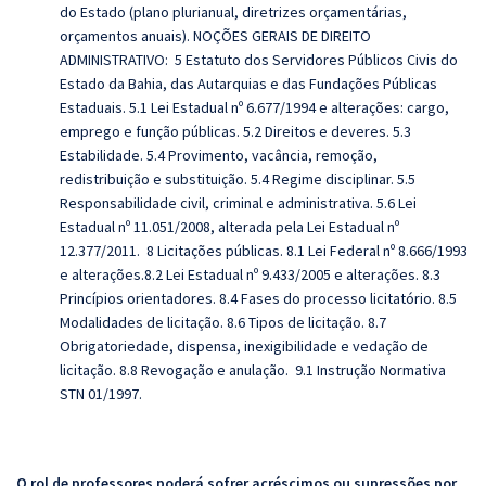
do Estado (plano plurianual, diretrizes orçamentárias,
orçamentos anuais). NOÇÕES GERAIS DE DIREITO
ADMINISTRATIVO: 5 Estatuto dos Servidores Públicos Civis do
Estado da Bahia, das Autarquias e das Fundações Públicas
Estaduais. 5.1 Lei Estadual nº 6.677/1994 e alterações: cargo,
emprego e função públicas. 5.2 Direitos e deveres. 5.3
Estabilidade. 5.4 Provimento, vacância, remoção,
redistribuição e substituição. 5.4 Regime disciplinar. 5.5
Responsabilidade civil, criminal e administrativa. 5.6 Lei
Estadual nº 11.051/2008, alterada pela Lei Estadual nº
12.377/2011. 8 Licitações públicas. 8.1 Lei Federal nº 8.666/1993
e alterações.8.2 Lei Estadual nº 9.433/2005 e alterações. 8.3
Princípios orientadores. 8.4 Fases do processo licitatório. 8.5
Modalidades de licitação. 8.6 Tipos de licitação. 8.7
Obrigatoriedade, dispensa, inexigibilidade e vedação de
licitação. 8.8 Revogação e anulação.
9.1 Instrução Normativa
STN 01/1997.
O rol de professores poderá sofrer acréscimos ou supressões por