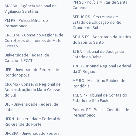
PM SC - Polícia Militar de Santa
ANVISA - Agência Nacional de
Catarina
Vigilância Sanitária
SEDUC RS - Secretaria de
PM PE - Polícia Militar de
Estado da Educação do Rio
Pernambuco
Grande do Sul
CRECI MT - Conselho Regional de
SEJUS ES - Secretaria da Justiça
Corretores de Imóveis do Mato
do Espírito Santo
Grosso
TJ BA - Tribunal de Justiça do
Universidade Federal de
Estado da Bahia
Catalão - UFCAT
TRF 3 - Tribunal Regional Federal
UFR - Universidade Federal de
da 3ª Região
Rondonópolis
MP RO - Ministério Público de
CRA MS - Conselho Regional de
Rondônia
Administração do Mato Grosso
do Sul
TCE SP - Tribunal de Contas do
Estado de São Paulo
UFJ - Universidade Federal de
Jataí
Politec PE - Polícia Científica de
Pernambuco
UFRN - Universidade Federal do
Rio Grande do Norte
UFCSPA - Universidade Federal