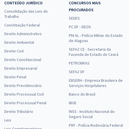
CONTEÚDO JURÍDICO
CONCURSOS MAIS
PROCURADOS
Consolidação das Leis do
Trabalho
SEDES
Constituição Federal
PC DF - DELTA
Direito Administrativo
PM AL - Polícia Militar do Estado
de Alagoas
Direito Ambiental
SEFAZ CE - Secretaria da
Direito Civil
Fazenda do Estado do Ceará
Direito Constitucional
PETROBRAS
Direito Empresarial
SEFAZ DF
Direito Penal
EBSERH - Empresa Brasileira de
Direito Previdenciário
Serviços Hospitalares
Direito Processual Civil
Banco do Brasil
Direito Processual Penal
IBGE
Direito Tributário
INSS - Instituto Nacional do
Seguro Social
Leis
PRF - Polícia Rodoviária Federal
Leis Complementares