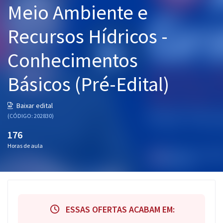
Meio Ambiente e
Pós
Recursos Hídricos -
Graduação
Conhecimentos
OAB
Básicos (Pré-Edital)
Mentorias
Questões grátis
Baixar edital
(CÓDIGO: 202830)
Conteúdo gratuito
176
Blog
Horas de aula
Aprovados
Atendimento
ESSAS OFERTAS ACABAM EM: