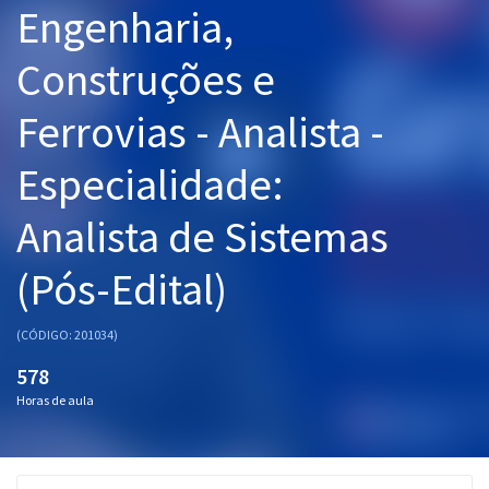
Engenharia,
Pós
Construções e
Graduação
Ferrovias - Analista -
OAB
Especialidade:
Mentorias
Analista de Sistemas
Questões grátis
Conteúdo gratuito
(Pós-Edital)
Blog
(CÓDIGO: 201034)
Aprovados
578
Horas de aula
Atendimento