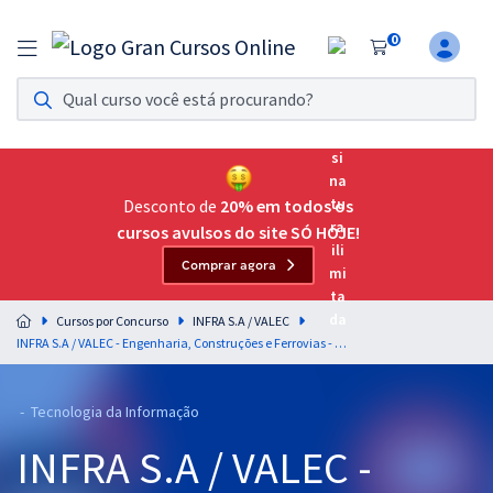
0
Assinatura Ilimitada 11
Acesso a todos os cursos. Teste grátis por 7 dias!
Assinatura OAB Até Passar
Acesso ilimitado a toda preparação para o Exame da
Desconto de
20% em todos os
Ordem, até você passar!
cursos avulsos do site SÓ HOJE!
Comprar agora
Residências Multiprofissionais
Preparação completa e intensiva para as principais
Cursos por Concurso
INFRA S.A / VALEC
residências em saúde do Brasil
INFRA S.A / VALEC - Engenharia, Construções e Ferrovias - Analista - Especialidade: Analista de Sistemas (Pós-Edital)
Concursos
- Tecnologia da Informação
Assinatura Ilimitada
INFRA S.A / VALEC -
Cursos 20% OFF