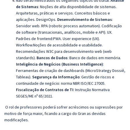
Não serão ministrados os seguintes tópicos do Edital:
Análise
de Sistemas
: Noções de alta disponibilidade de sistemas.
Arquiteturas, práticas e serviços. Conceitos básicos e
aplicações. DesignOps.
Desenvolvimento de Sistemas
:
Servidor web
.
RPA (robotic process automation).
Codificação
de software (transacionais, analíticos, mobile e API).
UX.
Padrões de frontend:PWA. User experience (UX).
Workflow.
Noções de acessibilidade e usabilidade.
Recomendações W3C para desenvolvimento web (web
standards).
Bancos de Dados
: Banco de dados em memória.
Inteligência de Negócios (Business Intelligence)
:
Ferramentas de criação de dashboards (MicroStrategy Dossiê,
Tableau).
Segurança da Informação
: Gestão de riscos e
continuidade de negócio: norma NBR ISO/IEC 27005.
Fiscalização de Contratos de TI
: Instrução Normativa
SEGES/ME nº 65/2021.
O rol de professores poderá sofrer acréscimos ou supressões por
motivo de força maior, ficando a cargo do Gran as devidas
modificações.