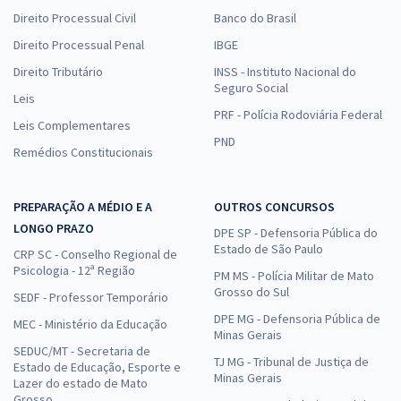
Direito Processual Civil
Banco do Brasil
Direito Processual Penal
IBGE
Direito Tributário
INSS - Instituto Nacional do
Seguro Social
Leis
PRF - Polícia Rodoviária Federal
Leis Complementares
PND
Remédios Constitucionais
PREPARAÇÃO A MÉDIO E A
OUTROS CONCURSOS
LONGO PRAZO
DPE SP - Defensoria Pública do
Estado de São Paulo
CRP SC - Conselho Regional de
Psicologia - 12ª Região
PM MS - Polícia Militar de Mato
Grosso do Sul
SEDF - Professor Temporário
DPE MG - Defensoria Pública de
MEC - Ministério da Educação
Minas Gerais
SEDUC/MT - Secretaria de
TJ MG - Tribunal de Justiça de
Estado de Educação, Esporte e
Minas Gerais
Lazer do estado de Mato
Grosso