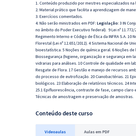
1. Conteúdo produzido por mestres especializados na 
2. Material prático que facilita a aprendizagem de mane
3. Exercícios comentados.
4. Não serão ministrados em PDF:
Legislação:
3 IN Conj
no âmbito do Poder Executivo federal). 9 Lei nº 11.772/2
Regimento Interno e Código de Ética da INFRA S.A. 10 N
Florestal (Lei nº 12.651/2012). 4 Sistema Nacional de U
bioestatística. 5 Noções de química geral. 6 Noções de 
Biossegurança (higiene, organização e segurança em l
vidrarias para análises. 10 Controle de qualidade em la
Resgate de Flora. 17 Gestão e manejo de recursos amb
do processo de eutrofização. 20 Cianobactérias. 21 Epi
biológicos. 23 Elaboração de relatórios técnicos. 24 I
25.1 Epifluorescência, contraste de fase, campo claro
Técnicas de amostragem e preservação de amostras.
Conteúdo deste curso
Videoaulas
Aulas em PDF