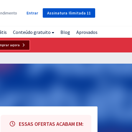
Assinatura
Ilimitada
11
endimento
Entrar
átis
Conteúdo gratuito
Blog
Aprovados
mprar agora
ESSAS OFERTAS ACABAM EM: