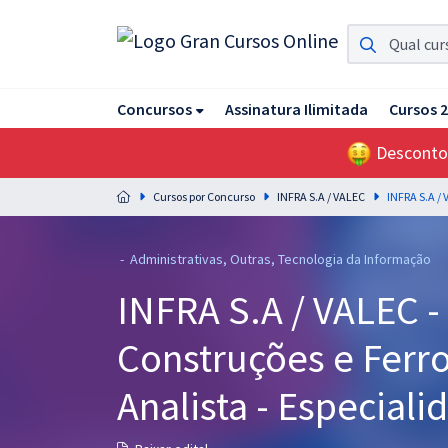
Assinatura Ilimitada 11
Concursos
Assinatura Ilimitada
Cursos 
Acesso a todos os cursos. Teste grátis por 7 dias!
Desconto
Assinatura OAB Até Passar
Acesso ilimitado a toda preparação para o Exame da
Cursos por Concurso
INFRA S.A / VALEC
Ordem, até você passar!
Residências Multiprofissionais
- Administrativas, Outras, Tecnologia da Informação
Preparação completa e intensiva para as principais
INFRA S.A / VALEC -
residências em saúde do Brasil
Construções e Ferro
Concursos
Assinatura Ilimitada
Analista - Especiali
Cursos 20% OFF