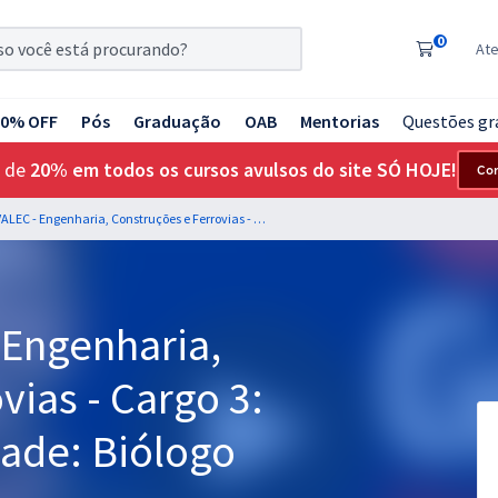
0
At
20% OFF
Pós
Graduação
OAB
Mentorias
Questões gr
 de
20% em todos os cursos avulsos do site SÓ HOJE!
Co
INFRA S.A / VALEC - Engenharia, Construções e Ferrovias - Cargo 3: Analista - Especialidade: Biólogo
 Engenharia,
vias - Cargo 3:
dade: Biólogo