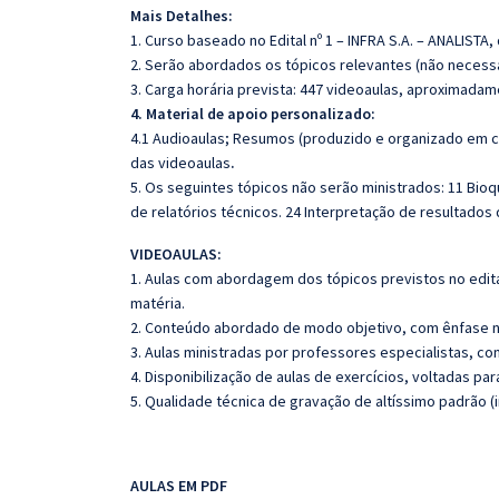
Mais Detalhes:
1. Curso baseado no Edital nº 1 – INFRA S.A. – ANALISTA,
2. Serão abordados os tópicos relevantes (não necessa
3. Carga horária prevista: 447 videoaulas, aproximadam
4. Material de apoio personalizado:
4.1 Audioaulas;
Resumos (produzido e organizado em c
das videoaulas
.
5. Os seguintes tópicos não serão ministrados: 11 Bioqu
de relatórios técnicos. 24 Interpretação de resultados 
VIDEOAULAS:
1. Aulas com abordagem dos tópicos previstos no edita
matéria.
2. Conteúdo abordado de modo objetivo, com ênfase n
3. Aulas ministradas por professores especialistas, co
4. Disponibilização de aulas de exercícios, voltadas pa
5. Qualidade técnica de gravação de altíssimo padrão (
AULAS EM PDF