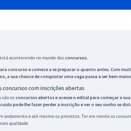
ue está acontecendo no mundo dos
concursos.
ara concurso e comece a se preparar o quanto antes. Com muita
os, a sua chance de conquistar uma vaga passa a ser bem maior
os concursos com inscrições abertas
s são os
concursos abertos e acesse o edital para começar a sua
ido pode lhe fazer perder a inscrição e ver o seu sonho se dis
 em andamento e até mesmo os previstos. Ter em mente os concurso
ais qualidade.