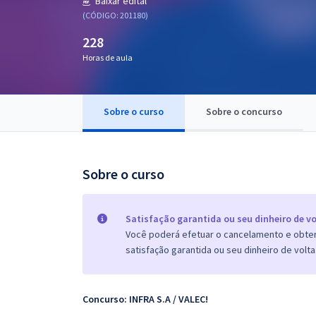
Baixar edital
Pós
(CÓDIGO: 201180)
228
Graduação
Horas de aula
OAB
Mentorias
Sobre o curso
Sobre o concurso
Questões grátis
Sobre o curso
Conteúdo gratuito
Blog
Satisfação garantida ou seu dinheiro de vo
Aprovados
Você poderá efetuar o cancelamento e obter 
satisfação garantida ou seu dinheiro de volta
Atendimento
Concurso: INFRA S.A / VALEC!