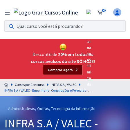
0
Assinatura Ilimitada 11
Acesso a todos os cursos. Teste grátis por 7 dias!
Assinatura OAB Até Passar
Acesso ilimitado a toda preparação para o Exame da
Desconto de
20% em todos os
Ordem, até você passar!
cursos avulsos do site SÓ HOJE!
Comprar agora
Residências Multiprofissionais
Preparação completa e intensiva para as principais
Cursos por Concurso
INFRA S.A / VALEC
residências em saúde do Brasil
INFRA S.A / VALEC - Engenharia, Construções e Ferrovias - Cargo 5: Analista - Especialidade: Economista
Concursos
- Administrativas, Outras, Tecnologia da Informação
Assinatura Ilimitada
INFRA S.A / VALEC -
Cursos 20% OFF