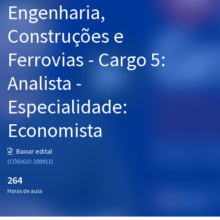
Engenharia,
Pós
Construções e
Graduação
Ferrovias - Cargo 5:
OAB
Analista -
Mentorias
Especialidade:
Questões grátis
Conteúdo gratuito
Economista
Blog
Baixar edital
Aprovados
(CÓDIGO: 200911)
264
Atendimento
Horas de aula