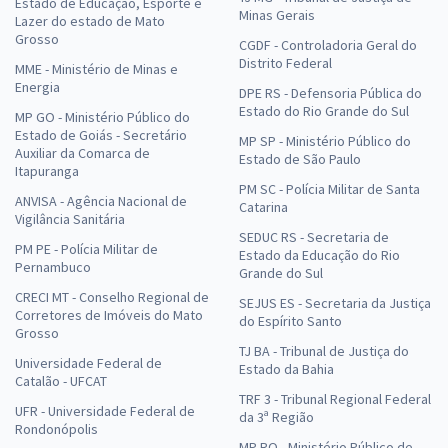
Estado de Educação, Esporte e
Minas Gerais
Lazer do estado de Mato
Grosso
CGDF - Controladoria Geral do
Distrito Federal
MME - Ministério de Minas e
Energia
DPE RS - Defensoria Pública do
Estado do Rio Grande do Sul
MP GO - Ministério Público do
Estado de Goiás - Secretário
MP SP - Ministério Público do
Auxiliar da Comarca de
Estado de São Paulo
Itapuranga
PM SC - Polícia Militar de Santa
ANVISA - Agência Nacional de
Catarina
Vigilância Sanitária
SEDUC RS - Secretaria de
PM PE - Polícia Militar de
Estado da Educação do Rio
Pernambuco
Grande do Sul
CRECI MT - Conselho Regional de
SEJUS ES - Secretaria da Justiça
Corretores de Imóveis do Mato
do Espírito Santo
Grosso
TJ BA - Tribunal de Justiça do
Universidade Federal de
Estado da Bahia
Catalão - UFCAT
TRF 3 - Tribunal Regional Federal
UFR - Universidade Federal de
da 3ª Região
Rondonópolis
MP RO - Ministério Público de