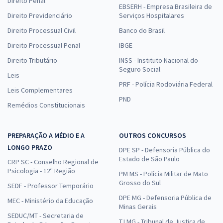
Direito Penal
EBSERH - Empresa Brasileira de
Direito Previdenciário
Serviços Hospitalares
Direito Processual Civil
Banco do Brasil
Direito Processual Penal
IBGE
Direito Tributário
INSS - Instituto Nacional do
Seguro Social
Leis
PRF - Polícia Rodoviária Federal
Leis Complementares
PND
Remédios Constitucionais
PREPARAÇÃO A MÉDIO E A
OUTROS CONCURSOS
LONGO PRAZO
DPE SP - Defensoria Pública do
Estado de São Paulo
CRP SC - Conselho Regional de
Psicologia - 12ª Região
PM MS - Polícia Militar de Mato
Grosso do Sul
SEDF - Professor Temporário
DPE MG - Defensoria Pública de
MEC - Ministério da Educação
Minas Gerais
SEDUC/MT - Secretaria de
TJ MG - Tribunal de Justiça de