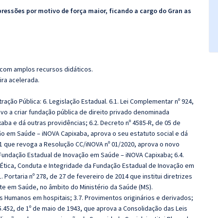
pressões por motivo de força maior, ficando a cargo do Gran as
 com amplos recursos didáticos.
ira acelerada.
ração Pública: 6. Legislação Estadual. 6.1. Lei Complementar nº 924,
vo a criar fundação pública de direito privado denominada
ba e dá outras providências; 6.2. Decreto nº 4585-R, de 05 de
ão em Saúde – iNOVA Capixaba, aprova o seu estatuto social e dá
21 que revoga a Resolução CC/iNOVA nº 01/2020, aprova o novo
 Fundação Estadual de Inovação em Saúde – iNOVA Capixaba; 6.4.
e Ética, Conduta e Integridade da Fundação Estadual de Inovação em
 Portaria nº 278, de 27 de fevereiro de 2014 que institui diretrizes
e em Saúde, no âmbito do Ministério da Saúde (MS).
 Humanos em hospitais; 3.7. Provimentos originários e derivados;
nº 5.452, de 1º de maio de 1943, que aprova a Consolidação das Leis