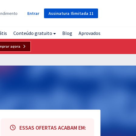
Assinatura
Ilimitada
11
endimento
Entrar
átis
Conteúdo gratuito
Blog
Aprovados
mprar agora
ESSAS OFERTAS ACABAM EM: