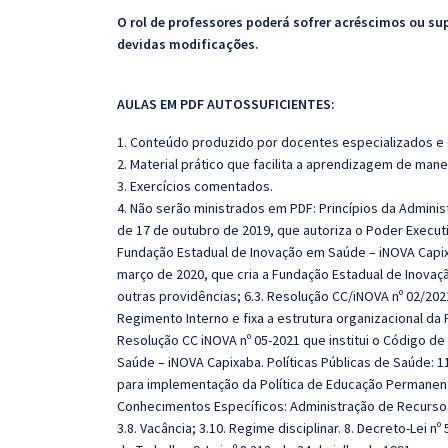
O rol de professores poderá sofrer acréscimos ou su
devidas modificações.
AULAS EM PDF AUTOSSUFICIENTES:
1. Conteúdo produzido por docentes especializados e
2. Material prático que facilita a aprendizagem de mane
3. Exercícios comentados.
4. Não serão ministrados em PDF: Princípios da Administ
de 17 de outubro de 2019, que autoriza o Poder Executi
Fundação Estadual de Inovação em Saúde – iNOVA Capixa
março de 2020, que cria a Fundação Estadual de Inovaç
outras providências; 6.3. Resolução CC/iNOVA nº 02/20
Regimento Interno e fixa a estrutura organizacional da
Resolução CC iNOVA nº 05-2021 que institui o Código d
Saúde – iNOVA Capixaba. Políticas Públicas de Saúde: 11.
para implementação da Política de Educação Permanent
Conhecimentos Específicos: Administração de Recursos
3.8. Vacância; 3.10. Regime disciplinar. 8. Decreto-Lei 