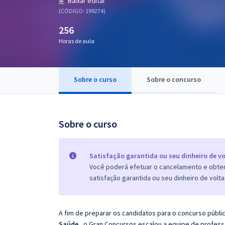
Baixar edital
Pós
(CÓDIGO: 199274)
256
Graduação
Horas de aula
OAB
Mentorias
Sobre o curso
Sobre o concurso
Questões grátis
Sobre o curso
Conteúdo gratuito
Blog
Satisfação garantida ou seu dinheiro de vo
Aprovados
Você poderá efetuar o cancelamento e obter 
satisfação garantida ou seu dinheiro de volta
Atendimento
A fim de preparar os candidatos para o concurso públi
Saúde
, o Gran Concursos escalou a equipe de profes