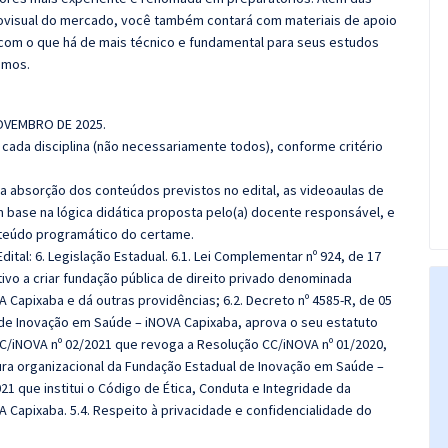
diovisual do mercado, você também contará com materiais de apoio
com o que há de mais técnico e fundamental para seus estudos
emos.
NOVEMBRO DE 2025.
cada disciplina (não necessariamente todos), conforme critério
 a absorção dos conteúdos previstos no edital, as videoaulas de
 base na lógica didática proposta pelo(a) docente responsável, e
teúdo programático do certame.
dital:
6. Legislação Estadual. 6.1. Lei Complementar nº 924, de 17
ivo a criar fundação pública de direito privado denominada
Capixaba e dá outras providências; 6.2. Decreto nº 4585-R, de 05
 de Inovação em Saúde – iNOVA Capixaba, aprova o seu estatuto
 CC/iNOVA nº 02/2021 que revoga a Resolução CC/iNOVA nº 01/2020,
tura organizacional da Fundação Estadual de Inovação em Saúde –
21 que institui o Código de Ética, Conduta e Integridade da
 Capixaba. 5.4. Respeito à privacidade e confidencialidade do