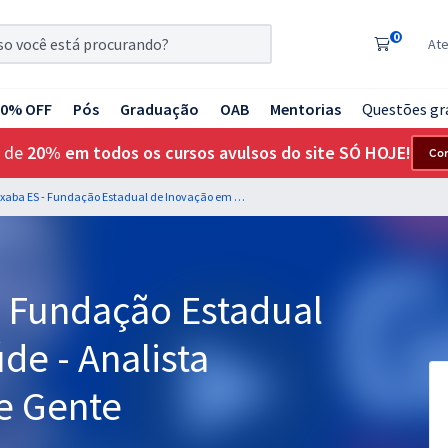
0
At
20% OFF
Pós
Graduação
OAB
Mentorias
Questões gr
 de
20% em todos os cursos avulsos do site SÓ HOJE!
Co
iNova Capixaba ES - Fundação Estadual de Inovação em Saúde - Analista Desenvolvimento de Gente
- Fundação Estadual
e - Analista
e Gente