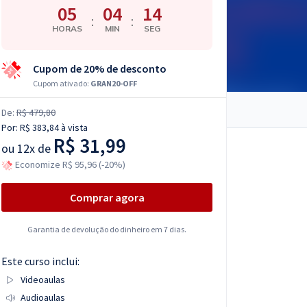
05
04
13
:
:
HORAS
MIN
SEG
Cupom de 20% de desconto
Cupom ativado:
GRAN20-OFF
De:
R$ 479,80
Por:
R$ 383,84
à vista
R$ 31,99
ou
12x de
Economize R$ 95,96 (-20%)
Comprar agora
Garantia de devolução do dinheiro em 7 dias.
Este curso inclui:
Videoaulas
Audioaulas