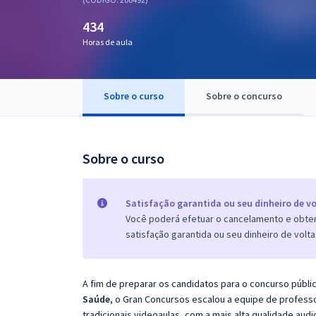
Pós
434
Graduação
Horas de aula
OAB
Sobre o curso
Sobre o concurso
Mentorias
Questões grátis
Sobre o curso
Conteúdo gratuito
Blog
Satisfação garantida ou seu dinheiro de vo
Você poderá efetuar o cancelamento e obter 
Aprovados
satisfação garantida ou seu dinheiro de volta
Atendimento
A fim de preparar os candidatos para o concurso públi
Saúde
, o Gran Concursos escalou a equipe de profes
tradicionais videoaulas, com a mais alta qualidade au