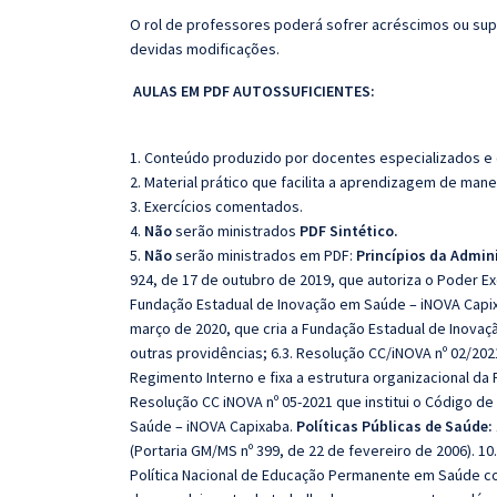
O rol de professores poderá sofrer acréscimos ou sup
devidas modificações.
AULAS EM PDF AUTOSSUFICIENTES:
1. Conteúdo produzido por docentes especializados e
2. Material prático que facilita a aprendizagem de mane
3. Exercícios comentados.
4.
Não
serão ministrados
PDF Sintético.
5.
Não
serão ministrados em PDF:
Princípios da Admin
924, de 17 de outubro de 2019, que autoriza o Poder Ex
Fundação Estadual de Inovação em Saúde – iNOVA Capixa
março de 2020, que cria a Fundação Estadual de Inovaç
outras providências; 6.3. Resolução CC/iNOVA nº 02/20
Regimento Interno e fixa a estrutura organizacional da
Resolução CC iNOVA nº 05-2021 que institui o Código d
Saúde – iNOVA Capixaba.
Políticas Públicas de Saúde:
(Portaria GM/MS nº 399, de 22 de fevereiro de 2006). 10.
Política Nacional de Educação Permanente em Saúde c