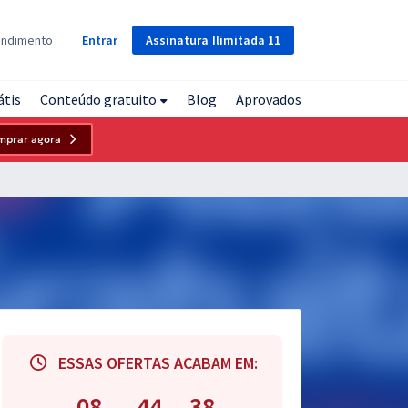
Assinatura
Ilimitada
11
endimento
Entrar
átis
Conteúdo gratuito
Blog
Aprovados
mprar agora
ESSAS OFERTAS ACABAM EM:
08
44
37