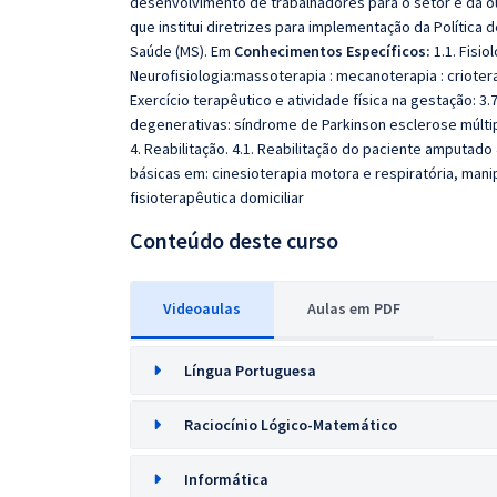
desenvolvimento de trabalhadores para o setor e dá out
que institui diretrizes para implementação da Polític
Saúde (MS). Em
Conhecimentos Específicos:
1.1. Fisiol
Neurofisiologia:massoterapia : mecanoterapia : crioterap
Exercício terapêutico e atividade física na gestação: 3
degenerativas: síndrome de Parkinson esclerose múltipl
4. Reabilitação. 4.1. Reabilitação do paciente amputado
básicas em: cinesioterapia motora e respiratória, manip
fisioterapêutica domiciliar
Conteúdo deste curso
Videoaulas
Aulas em PDF
Língua Portuguesa
Raciocínio Lógico-Matemático
Informática