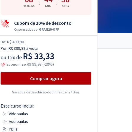
:
:
HORAS
MIN
SEG
Cupom de 20% de desconto
Cupom ativado:
GRAN20-OFF
De:
R$ 499,90
Por:
R$ 399,92
à vista
R$ 33,33
ou
12x de
Economize R$ 99,98 (-20%)
Comprar agora
Garantia de devolução do dinheiro em 7 dias.
Este curso inclui:
Videoaulas
Audioaulas
PDFs