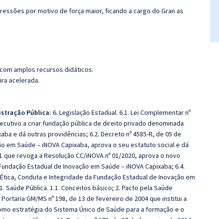
ressões por motivo de força maior, ficando a cargo do Gran as
 com amplos recursos didáticos.
ira acelerada.
istração Pública:
6. Legislação Estadual. 6.1. Lei Complementar nº
ecutivo a criar fundação pública de direito privado denominada
ba e dá outras providências; 6.2. Decreto nº 4585-R, de 05 de
ão em Saúde – iNOVA Capixaba, aprova o seu estatuto social e dá
21 que revoga a Resolução CC/iNOVA nº 01/2020, aprova o novo
 Fundação Estadual de Inovação em Saúde – iNOVA Capixaba; 6.4.
e Ética, Conduta e Integridade da Fundação Estadual de Inovação em
1. Saúde Pública. 1.1. Conceitos básico; 2. Pacto pela Saúde
 Portaria GM/MS nº 198, de 13 de fevereiro de 2004 que institui a
omo estratégia do Sistema Único de Saúde para a formação e o