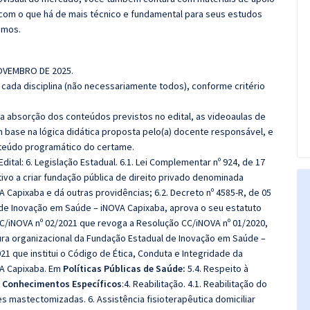
com o que há de mais técnico e fundamental para seus estudos
emos.
NOVEMBRO DE 2025.
cada disciplina (não necessariamente todos), conforme critério
 a absorção dos conteúdos previstos no edital, as videoaulas de
 base na lógica didática proposta pelo(a) docente responsável, e
teúdo programático do certame.
ital: 6. Legislação Estadual. 6.1. Lei Complementar nº 924, de 17
ivo a criar fundação pública de direito privado denominada
Capixaba e dá outras providências; 6.2. Decreto nº 4585-R, de 05
 de Inovação em Saúde – iNOVA Capixaba, aprova o seu estatuto
 CC/iNOVA nº 02/2021 que revoga a Resolução CC/iNOVA nº 01/2020,
tura organizacional da Fundação Estadual de Inovação em Saúde –
21 que institui o Código de Ética, Conduta e Integridade da
A Capixaba.
Em
Políticas Públicas de Saúde:
5.4. Respeito à
m
Conhecimentos Específicos
:4. Reabilitação. 4.1. Reabilitação do
s mastectomizadas. 6. Assistência fisioterapêutica domiciliar