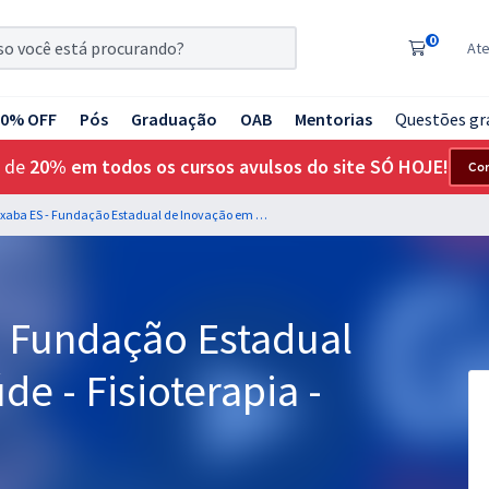
0
At
20% OFF
Pós
Graduação
OAB
Mentorias
Questões gr
 de
20% em todos os cursos avulsos do site SÓ HOJE!
Co
iNova Capixaba ES - Fundação Estadual de Inovação em Saúde - Fisioterapia - Hospitalar
- Fundação Estadual
e - Fisioterapia -