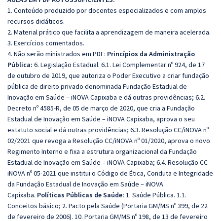
1. Conteúdo produzido por docentes especializados e com amplos
recursos didáticos.
2. Material prático que facilita a aprendizagem de maneira acelerada.
3. Exercícios comentados.
4. Não serão ministrados em PDF:
Princípios da Administração
Pública:
6. Legislação Estadual. 6.1. Lei Complementar nº 924, de 17
de outubro de 2019, que autoriza o Poder Executivo a criar fundação
pública de direito privado denominada Fundação Estadual de
Inovação em Saúde – iNOVA Capixaba e dá outras providências; 6.2.
Decreto nº 4585-R, de 05 de março de 2020, que cria a Fundação
Estadual de Inovação em Saúde – iNOVA Capixaba, aprova o seu
estatuto social e dá outras providências; 6.3. Resolução CC/iNOVA nº
02/2021 que revoga a Resolução CC/iNOVA nº 01/2020, aprova o novo
Regimento Interno e fixa a estrutura organizacional da Fundação
Estadual de Inovação em Saúde – iNOVA Capixaba; 6.4. Resolução CC
iNOVA nº 05-2021 que institui o Código de Ética, Conduta e Integridade
da Fundação Estadual de Inovação em Saúde – iNOVA
Capixaba.
Políticas Públicas de Saúde:
1. Saúde Pública. 1.1.
Conceitos básico; 2. Pacto pela Saúde (Portaria GM/MS nº 399, de 22
de fevereiro de 2006). 10. Portaria GM/MS nº 198, de 13 de fevereiro