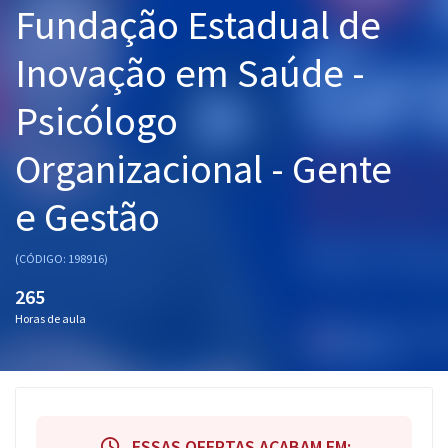
Fundação Estadual de
Pós
Inovação em Saúde -
Graduação
Psicólogo
OAB
Organizacional - Gente
Mentorias
e Gestão
Questões grátis
Conteúdo gratuito
(CÓDIGO: 198916)
Blog
265
Horas de aula
Aprovados
Atendimento
ESSAS OFERTAS ACABAM EM: