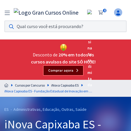
0
Assinatura Ilimitada 11
Acesso a todos os cursos. Teste grátis por 7 dias!
Assinatura OAB Até Passar
Acesso ilimitado a toda preparação para o Exame da
Desconto de
20% em todos os
Ordem, até você passar!
cursos avulsos do site SÓ HOJE!
Comprar agora
Residências Multiprofissionais
Preparação completa e intensiva para as principais
Cursos por Concurso
iNova Capixaba ES
residências em saúde do Brasil
iNova Capixaba ES - Fundação Estadual de Inovação em Saúde - Psicólogo Organizacional - Gente e Gestão
Concursos
ES - Administrativas, Educação, Outras, Saúde
Assinatura Ilimitada
iNova Capixaba ES -
Cursos 20% OFF