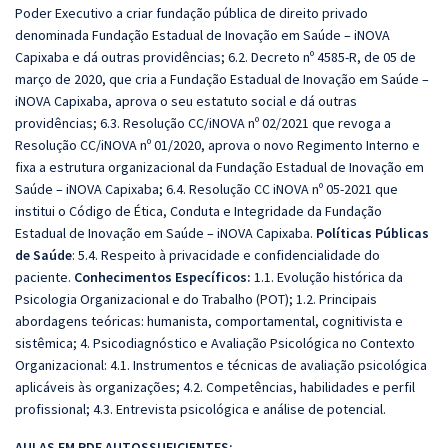
Poder Executivo a criar fundação pública de direito privado
denominada Fundação Estadual de Inovação em Saúde – iNOVA
Capixaba e dá outras providências; 6.2. Decreto nº 4585-R, de 05 de
março de 2020, que cria a Fundação Estadual de Inovação em Saúde –
iNOVA Capixaba, aprova o seu estatuto social e dá outras
providências; 6.3. Resolução CC/iNOVA nº 02/2021 que revoga a
Resolução CC/iNOVA nº 01/2020, aprova o novo Regimento Interno e
fixa a estrutura organizacional da Fundação Estadual de Inovação em
Saúde – iNOVA Capixaba; 6.4. Resolução CC iNOVA nº 05-2021 que
institui o Código de Ética, Conduta e Integridade da Fundação
Estadual de Inovação em Saúde – iNOVA Capixaba.
Políticas Públicas
de Saúde
: 5.4. Respeito à privacidade e confidencialidade do
paciente.
Conhecimentos Específicos:
1.1. Evolução histórica da
Psicologia Organizacional e do Trabalho (POT); 1.2. Principais
abordagens teóricas: humanista, comportamental, cognitivista e
sistêmica; 4. Psicodiagnóstico e Avaliação Psicológica no Contexto
Organizacional: 4.1. Instrumentos e técnicas de avaliação psicológica
aplicáveis às organizações; 4.2. Competências, habilidades e perfil
profissional; 4.3. Entrevista psicológica e análise de potencial.
AULAS EM PDF AUTOSSUFICIENTES: