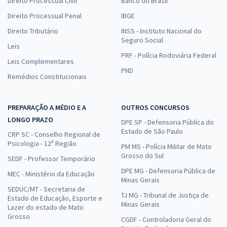
Direito Processual Civil
Banco do Brasil
Direito Processual Penal
IBGE
Direito Tributário
INSS - Instituto Nacional do
Seguro Social
Leis
PRF - Polícia Rodoviária Federal
Leis Complementares
PND
Remédios Constitucionais
PREPARAÇÃO A MÉDIO E A
OUTROS CONCURSOS
LONGO PRAZO
DPE SP - Defensoria Pública do
Estado de São Paulo
CRP SC - Conselho Regional de
Psicologia - 12ª Região
PM MS - Polícia Militar de Mato
Grosso do Sul
SEDF - Professor Temporário
DPE MG - Defensoria Pública de
MEC - Ministério da Educação
Minas Gerais
SEDUC/MT - Secretaria de
TJ MG - Tribunal de Justiça de
Estado de Educação, Esporte e
Minas Gerais
Lazer do estado de Mato
Grosso
CGDF - Controladoria Geral do