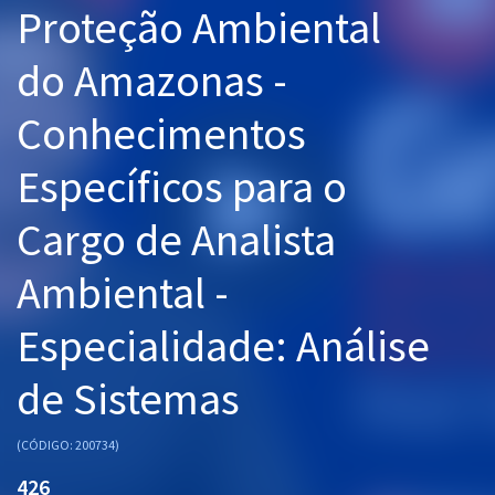
Proteção Ambiental
Pós
do Amazonas -
Graduação
Conhecimentos
OAB
Específicos para o
Mentorias
Cargo de Analista
Questões grátis
Conteúdo gratuito
Ambiental -
Blog
Especialidade: Análise
Aprovados
de Sistemas
Atendimento
(CÓDIGO: 200734)
426