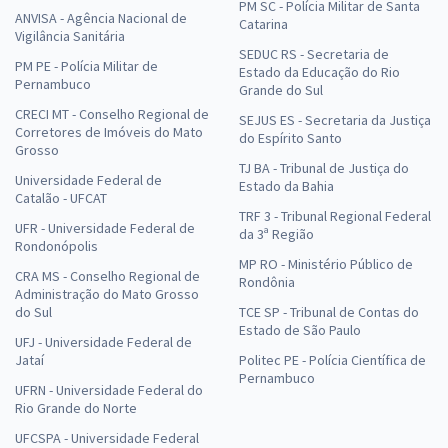
PM SC - Polícia Militar de Santa
ANVISA - Agência Nacional de
Catarina
Vigilância Sanitária
SEDUC RS - Secretaria de
PM PE - Polícia Militar de
Estado da Educação do Rio
Pernambuco
Grande do Sul
CRECI MT - Conselho Regional de
SEJUS ES - Secretaria da Justiça
Corretores de Imóveis do Mato
do Espírito Santo
Grosso
TJ BA - Tribunal de Justiça do
Universidade Federal de
Estado da Bahia
Catalão - UFCAT
TRF 3 - Tribunal Regional Federal
UFR - Universidade Federal de
da 3ª Região
Rondonópolis
MP RO - Ministério Público de
CRA MS - Conselho Regional de
Rondônia
Administração do Mato Grosso
do Sul
TCE SP - Tribunal de Contas do
Estado de São Paulo
UFJ - Universidade Federal de
Jataí
Politec PE - Polícia Científica de
Pernambuco
UFRN - Universidade Federal do
Rio Grande do Norte
UFCSPA - Universidade Federal