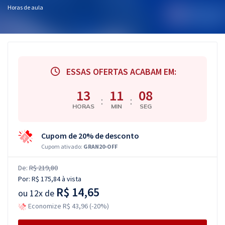
Horas de aula
ESSAS OFERTAS ACABAM EM:
13
11
07
:
:
HORAS
MIN
SEG
Cupom de 20% de desconto
Cupom ativado:
GRAN20-OFF
De:
R$ 219,80
Por:
R$ 175,84
à vista
R$ 14,65
ou
12x de
Economize R$ 43,96 (-20%)