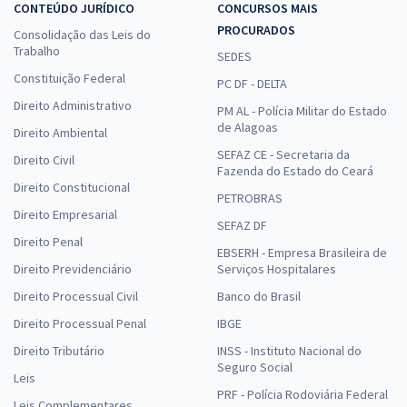
CONTEÚDO JURÍDICO
CONCURSOS MAIS
PROCURADOS
Consolidação das Leis do
Trabalho
SEDES
Constituição Federal
PC DF - DELTA
Direito Administrativo
PM AL - Polícia Militar do Estado
de Alagoas
Direito Ambiental
SEFAZ CE - Secretaria da
Direito Civil
Fazenda do Estado do Ceará
Direito Constitucional
PETROBRAS
Direito Empresarial
SEFAZ DF
Direito Penal
EBSERH - Empresa Brasileira de
Direito Previdenciário
Serviços Hospitalares
Direito Processual Civil
Banco do Brasil
Direito Processual Penal
IBGE
Direito Tributário
INSS - Instituto Nacional do
Seguro Social
Leis
PRF - Polícia Rodoviária Federal
Leis Complementares