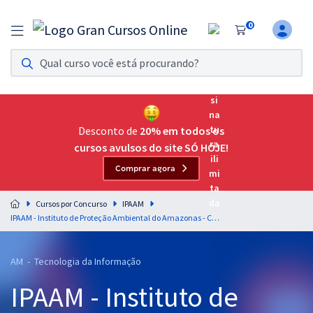
0
Assinatura Ilimitada 11
Acesso a todos os cursos. Teste grátis por 7 dias!
Assinatura OAB Até Passar
Acesso ilimitado a toda preparação para o Exame da
Desconto de
20% em todos os
Ordem, até você passar!
cursos avulsos do site SÓ HOJE!
Comprar agora
Residências Multiprofissionais
Preparação completa e intensiva para as principais
Cursos por Concurso
IPAAM
residências em saúde do Brasil
IPAAM - Instituto de Proteção Ambiental do Amazonas - Conhecimentos Específicos para o Cargo de Analista Ambiental - Especialidade: Análise de Sistemas
Concursos
AM - Tecnologia da Informação
Assinatura Ilimitada
IPAAM - Instituto de
Cursos 20% OFF