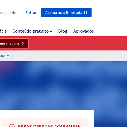
Assinatura
Ilimitada
11
endimento
Entrar
átis
Conteúdo gratuito
Blog
Aprovados
mprar agora
IPE PREV RS - Instituto de Previdência do Estado do Rio Grande do Sul - Conhecimentos Básicos para os Cargos de Nível Superior
ESSAS OFERTAS ACABAM EM: