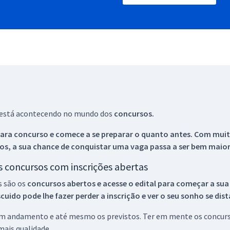
ue está acontecendo no mundo dos
concursos.
ara concurso e comece a se preparar o quanto antes. Com muita
os, a sua chance de conquistar uma vaga passa a ser bem maior
os concursos com inscrições abertas
s são os
concursos abertos e acesse o edital para começar a sua
ido pode lhe fazer perder a inscrição e ver o seu sonho se dis
 em andamento e até mesmo os previstos. Ter em mente os concurso
ais qualidade.