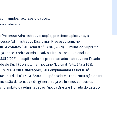
 com amplos recursos didáticos.
ira acelerada.
: Processo Administrativo: noção, princípios aplicáveis, a
cesso Administrativo Disciplinar. Processo sumário.
al e coletivo (Lei Federal nº 12.016/2009). Sumulas do Supremo
ça sobre Direito Administrativo. Direito Constitucional: Da
 15.612/2021 – dispõe sobre o processo administrativo no Estado
e do Sul. f) Do Sistema Tributário Nacional (Arts. 145 a 169).
.717/1998 e suas alterações, Lei Complementar Estadual nº
r Estadual nº 15.143/2018 – Dispõe sobre a reestruturação do IPE
 inclusão da temática de gênero, raça e etnia nos concursos
 no âmbito da Administração Pública Direta e Indireta do Estado