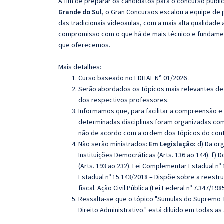
A fim de preparar os candidatos para o concurso públi
Grande do Sul
, o Gran Concursos escalou a equipe de
das tradicionais videoaulas, com a mais alta qualidade
compromisso com o que há de mais técnico e fundamen
que oferecemos.
Mais detalhes:
Curso baseado no EDITAL N° 01/2026 .
Serão abordados os tópicos mais relevantes de 
dos respectivos professores.
Informamos que, para facilitar a compreensão e
determinadas disciplinas foram organizadas com
não de acordo com a ordem dos tópicos do con
Não serão ministrados:
Em Legislação:
d) Da or
Instituições Democráticas (Arts. 136 ao 144). f) D
(Arts. 193 ao 232). Lei Complementar Estadual 
Estadual nº 15.143/2018 – Dispõe sobre a reestr
fiscal. Ação Civil Pública (Lei Federal nº 7.347/
Ressalta-se que o tópico "Sumulas do Supremo Tr
Direito Administrativo." está diluido em todas as