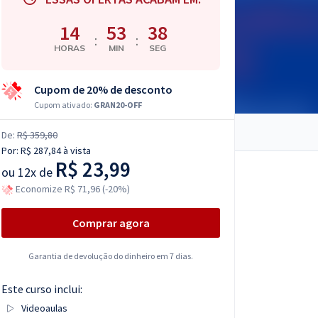
14
53
37
:
:
HORAS
MIN
SEG
Cupom de 20% de desconto
Cupom ativado:
GRAN20-OFF
De:
R$ 359,80
Por:
R$ 287,84
à vista
R$ 23,99
ou
12x de
Economize R$ 71,96 (-20%)
Comprar agora
Garantia de devolução do dinheiro em 7 dias.
Este curso inclui:
Videoaulas