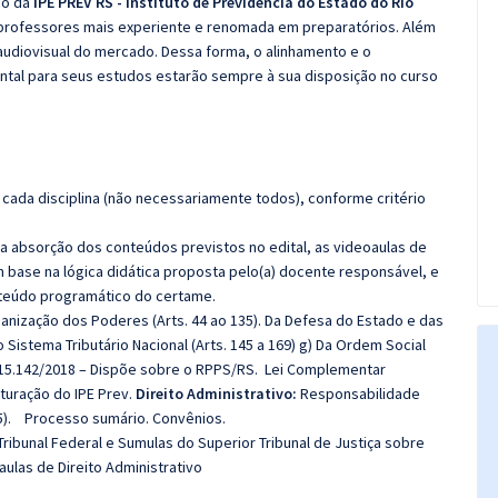
co da
IPE PREV RS - Instituto de Previdência do Estado do Rio
 professores mais experiente e renomada em preparatórios. Além
 audiovisual do mercado. Dessa forma, o alinhamento e o
tal para seus estudos estarão sempre à sua disposição no curso
cada disciplina (não necessariamente todos), conforme critério
 a absorção dos conteúdos previstos no edital, as videoaulas de
 base na lógica didática proposta pelo(a) docente responsável, e
teúdo programático do certame.
ganização dos Poderes (Arts. 44 ao 135). Da Defesa do Estado e das
o Sistema Tributário Nacional (Arts. 145 a 169) g) Da Ordem Social
nº 15.142/2018 – Dispõe sobre o RPPS/RS. Lei Complementar
uturação do IPE Prev.
Direito Administrativo:
Responsabilidade
1985). Processo sumário. Convênios.
ibunal Federal e Sumulas do Superior Tribunal de Justiça sobre
 aulas de Direito Administrativo