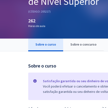
de Nível Superior
Pós
(CÓDIGO: 205217)
Graduação
262
Horas de aula
OAB
Mentorias
Sobre o curso
Sobre o concurso
Questões grátis
Conteúdo gratuito
Sobre o curso
Blog
Aprovados
Satisfação garantida ou seu dinheiro de vo
Você poderá efetuar o cancelamento e obter 
satisfação garantida ou seu dinheiro de volta
Atendimento