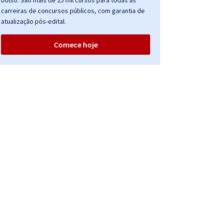
bolso. São mais de 25 mil cursos para todas as
carreiras de concursos públicos, com garantia de
atualização pós-edital.
Comece hoje