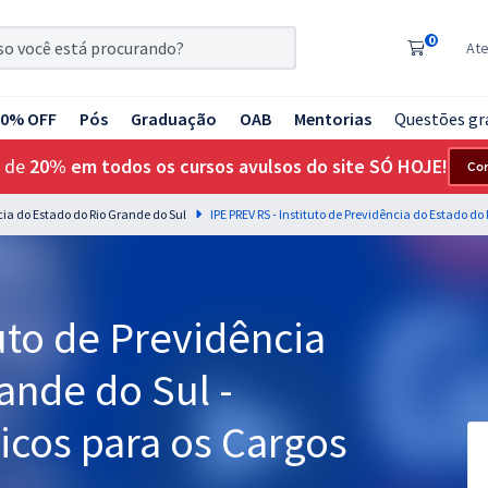
0
At
20% OFF
Pós
Graduação
OAB
Mentorias
Questões gr
 de
20% em todos os cursos avulsos do site SÓ HOJE!
Co
ncia do Estado do Rio Grande do Sul
tuto de Previdência
ande do Sul -
cos para os Cargos