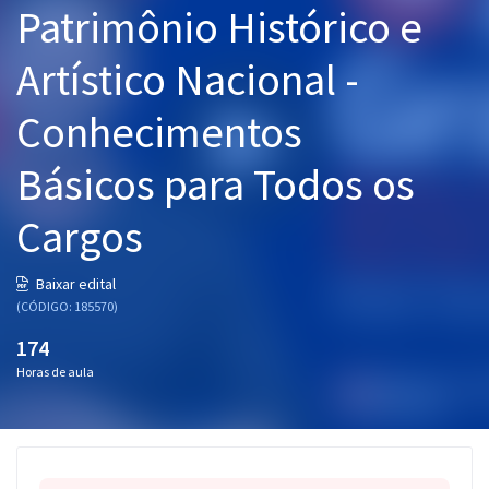
Patrimônio Histórico e
Pós
Artístico Nacional -
Graduação
Conhecimentos
OAB
Básicos para Todos os
Mentorias
Cargos
Questões grátis
Conteúdo gratuito
Baixar edital
(CÓDIGO: 185570)
Blog
174
Aprovados
Horas de aula
Atendimento