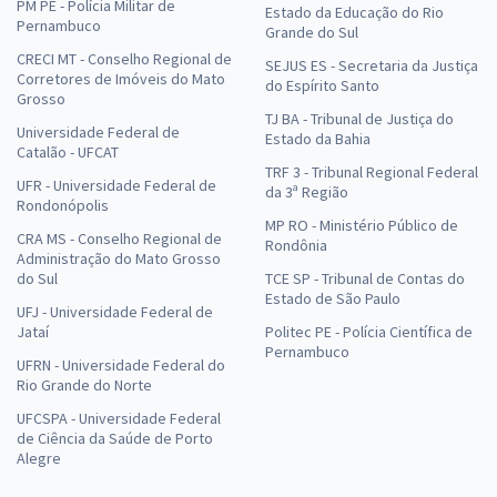
PM PE - Polícia Militar de
Estado da Educação do Rio
Pernambuco
Grande do Sul
CRECI MT - Conselho Regional de
SEJUS ES - Secretaria da Justiça
Corretores de Imóveis do Mato
do Espírito Santo
Grosso
TJ BA - Tribunal de Justiça do
Universidade Federal de
Estado da Bahia
Catalão - UFCAT
TRF 3 - Tribunal Regional Federal
UFR - Universidade Federal de
da 3ª Região
Rondonópolis
MP RO - Ministério Público de
CRA MS - Conselho Regional de
Rondônia
Administração do Mato Grosso
do Sul
TCE SP - Tribunal de Contas do
Estado de São Paulo
UFJ - Universidade Federal de
Jataí
Politec PE - Polícia Científica de
Pernambuco
UFRN - Universidade Federal do
Rio Grande do Norte
UFCSPA - Universidade Federal
de Ciência da Saúde de Porto
Alegre