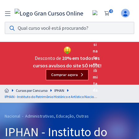
0
Assinatura Ilimitada 11
Acesso a todos os cursos. Teste grátis por 7 dias!
Assinatura OAB Até Passar
Acesso ilimitado a toda preparação para o Exame da
Desconto de
20% em todos os
Ordem, até você passar!
cursos avulsos do site SÓ HOJE!
Comprar agora
Residências Multiprofissionais
Preparação completa e intensiva para as principais
Cursos por Concurso
IPHAN
residências em saúde do Brasil
IPHAN - Instituto do Patrimônio Histórico e Artístico Nacional - Conhecimentos Básicos para Todos os Cargos
Concursos
Nacional - Administrativas, Educação, Outras
Assinatura Ilimitada
IPHAN - Instituto do
Cursos 20% OFF