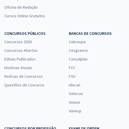
Oficina de Redação
Cursos Online Gratuitos
CONCURSOS PÚBLICOS
BANCAS DE CONCURSOS
Concursos 2026
Cebraspe
Concursos Abertos
Cesgranrio
Editais Publicados
Consulplan
Histórias Visuais
FCC
Notícias de Concursos
FGV
Questões de Concurso
Idecan
Selecon
Uniase
Vunesp
CONCURSOS POR PROFISSÃO
EXAME DE ORDEM