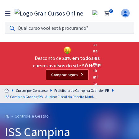
0
Assinatura Ilimitada 11
Acesso a todos os cursos. Teste grátis por 7 dias!
Assinatura OAB Até Passar
Acesso ilimitado a toda preparação para o Exame da
Desconto de
20% em todos os
Ordem, até você passar!
cursos avulsos do site SÓ HOJE!
Comprar agora
Residências Multiprofissionais
Preparação completa e intensiva para as principais
Cursos por Concurso
Prefeitura de Campina Grande - PB
residências em saúde do Brasil
ISS Campina Grande/PB - Auditor Fiscal da Receita Municipal (Pós-Edital)
Concursos
PB - Controle e Gestão
Assinatura Ilimitada
ISS Campina
Cursos 20% OFF