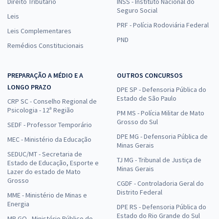
Direito Tributário
INSS - Instituto Nacional do
Seguro Social
Leis
PRF - Polícia Rodoviária Federal
Leis Complementares
PND
Remédios Constitucionais
PREPARAÇÃO A MÉDIO E A
OUTROS CONCURSOS
LONGO PRAZO
DPE SP - Defensoria Pública do
Estado de São Paulo
CRP SC - Conselho Regional de
Psicologia - 12ª Região
PM MS - Polícia Militar de Mato
Grosso do Sul
SEDF - Professor Temporário
DPE MG - Defensoria Pública de
MEC - Ministério da Educação
Minas Gerais
SEDUC/MT - Secretaria de
TJ MG - Tribunal de Justiça de
Estado de Educação, Esporte e
Minas Gerais
Lazer do estado de Mato
Grosso
CGDF - Controladoria Geral do
Distrito Federal
MME - Ministério de Minas e
Energia
DPE RS - Defensoria Pública do
Estado do Rio Grande do Sul
MP GO - Ministério Público do