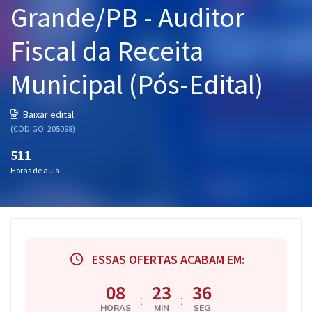
Grande/PB - Auditor
Pós
Fiscal da Receita
Graduação
Municipal (Pós-Edital)
OAB
Mentorias
Baixar edital
(CÓDIGO: 205098)
Questões grátis
511
Horas de aula
Conteúdo gratuito
Blog
Aprovados
ESSAS OFERTAS ACABAM EM:
Atendimento
08
23
35
:
:
HORAS
MIN
SEG