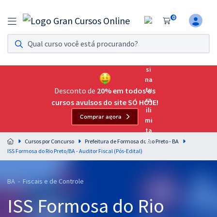
0
Assinatura Ilimitada 11
Acesso a todos os cursos. Teste grátis por 7 dias!
Assinatura OAB Até Passar
Acesso ilimitado a toda preparação para o Exame da
Desconto de
20% em todos os
Ordem, até você passar!
cursos avulsos do site SÓ HOJE!
Comprar agora
Residências Multiprofissionais
Preparação completa e intensiva para as principais
Cursos por Concurso
Prefeitura de Formosa do Rio Preto - BA
residências em saúde do Brasil
ISS Formosa do Rio Preto/BA - Auditor Fiscal (Pós-Edital)
Concursos
BA - Fiscais e de Controle
Assinatura Ilimitada
ISS Formosa do Rio
Cursos 20% OFF