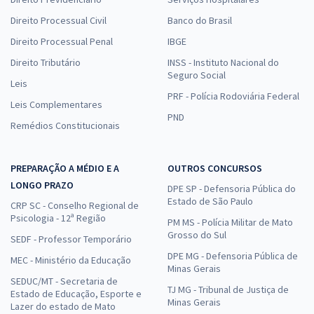
Direito Processual Civil
Banco do Brasil
Direito Processual Penal
IBGE
Direito Tributário
INSS - Instituto Nacional do
Seguro Social
Leis
PRF - Polícia Rodoviária Federal
Leis Complementares
PND
Remédios Constitucionais
PREPARAÇÃO A MÉDIO E A
OUTROS CONCURSOS
LONGO PRAZO
DPE SP - Defensoria Pública do
Estado de São Paulo
CRP SC - Conselho Regional de
Psicologia - 12ª Região
PM MS - Polícia Militar de Mato
Grosso do Sul
SEDF - Professor Temporário
DPE MG - Defensoria Pública de
MEC - Ministério da Educação
Minas Gerais
SEDUC/MT - Secretaria de
TJ MG - Tribunal de Justiça de
Estado de Educação, Esporte e
Minas Gerais
Lazer do estado de Mato