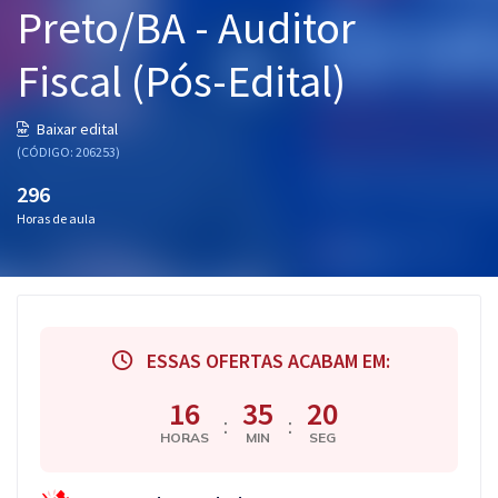
Preto/BA - Auditor
Pós
Fiscal (Pós-Edital)
Graduação
OAB
Baixar edital
(CÓDIGO: 206253)
Mentorias
296
Horas de aula
Questões grátis
Conteúdo gratuito
Blog
ESSAS OFERTAS ACABAM EM:
Aprovados
16
35
19
:
:
Atendimento
HORAS
MIN
SEG