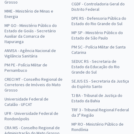
Grosso
CGDF - Controladoria Geral do
Distrito Federal
MME - Ministério de Minas e
Energia
DPE RS - Defensoria Pública do
Estado do Rio Grande do Sul
MP GO - Ministério Público do
Estado de Goiás - Secretário
MP SP - Ministério Público do
Auxiliar da Comarca de
Estado de São Paulo
Itapuranga
PM SC - Polícia Militar de Santa
ANVISA - Agência Nacional de
Catarina
Vigilância Sanitária
SEDUC RS - Secretaria de
PM PE - Polícia Militar de
Estado da Educação do Rio
Pernambuco
Grande do Sul
CRECI MT - Conselho Regional de
SEJUS ES - Secretaria da Justiça
Corretores de Imóveis do Mato
do Espírito Santo
Grosso
TJ BA - Tribunal de Justiça do
Universidade Federal de
Estado da Bahia
Catalão - UFCAT
TRF 3 - Tribunal Regional Federal
UFR - Universidade Federal de
da 3ª Região
Rondonópolis
MP RO - Ministério Público de
CRA MS - Conselho Regional de
Rondônia
Administração do Mato Grosso