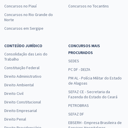
Concursos no Piauí
Concursos no Tocantins
Concursos no Rio Grande do
Norte
Concursos em Sergipe
CONTEÚDO JURÍDICO
CONCURSOS MAIS
PROCURADOS
Consolidação das Leis do
Trabalho
SEDES
Constituição Federal
PC DF - DELTA
Direito Administrativo
PM AL - Polícia Militar do Estado
de Alagoas
Direito Ambiental
SEFAZ CE - Secretaria da
Direito Civil
Fazenda do Estado do Ceará
Direito Constitucional
PETROBRAS
Direito Empresarial
SEFAZ DF
Direito Penal
EBSERH - Empresa Brasileira de
Direito Previdenciário
Serviços Hospitalares